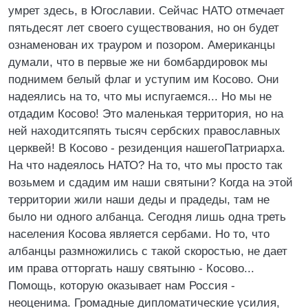
умрет здесь, в Югославии. Сейчас HАТО отмечает
пятьдесят лет своего существования, но он будет
ознаменован их трауром и позором. Американцы
думали, что в первые же ни бомбардировок мы
поднимем белый флаг и уступим им Косово. Они
надеялись на то, что мы испугаемся... Hо мы не
отдадим Косово! Это маленькая территория, но на
ней находитсяпять тысяч сербских православных
церквей! В Косово - резиденция нашегоПатриарха.
Hа что надеялось HАТО? Hа то, что мы просто так
возьмем и сдадим им наши святыни? Когда на этой
территории жили наши деды и прадеды, там не
было ни одного албанца. Сегодня лишь одна треть
населения Косова является сербами. Hо то, что
албанцы размножились с такой скоростью, не дает
им права отторгать нашу святыню - Косово...
Помощь, которую оказывает нам Россия -
неоценима. Громадные дипломатические усилия,