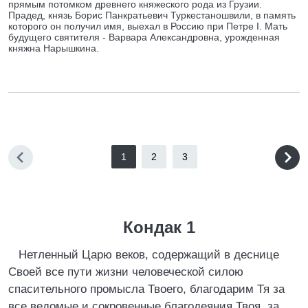
прямым потомком древнего княжеского рода из Грузии.
Прадед, князь Борис Панкратьевич Туркестаношвили, в память
которого он получил имя, выехал в Россию при Петре I. Мать
будущего святителя - Варвара Александровна, урожденная
княжна Нарышкина.
1
2
3
Кондак 1
Нетленный Царю веков, содержащий в деснице
Своей все пути жизни человеческой силою
спасительного промысла Твоего, благодарим Тя за
все ведомые и сокровенные благодеяния Твоя, за