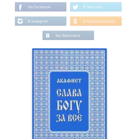
На Facebook
В Твиттере
В Instagram
В Одноклассниках
Мы Вконтакте