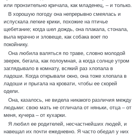
или пронзительно кричала, как младенец, – и только.
В хорошую погоду она непрерывно смеялась и
испускала легкие крики, похожие на птичье
щебетание; когда шел дождь, она плакала, стонала,
выла мрачно и зловеще, как собака воет по
покойнику.
Она любила валяться по траве, словно молодой
зверек, бегала, как полоумная, а когда солнце утром
заглядывало в комнату, всякий раз хлопала в
ладоши. Когда открывали окно, она тоже хлопала в
ладоши и прыгала на кровати, чтобы ее скорей
одели.
Она, казалось, не видела никакого различия между
людьми: свою мать не отличала от няньки, отца – от
меня, кучера – от кухарки.
Я любил ее родителей, несчастнейших людей, и
навещал их почти ежедневно. Я часто обедал у них