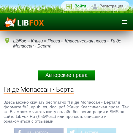
Войти
Регистрация
LibFox
»
Книги
»
Проза
»
Классическая проза
» Ги де
Мопассан - Берта
Авторские права
Ги де Мопассан - Берта
Здесь можно скачать бесплатно "Ги де Мопассан - Берта" в
формате fb2, epub, txt, doc, pdf. Жанр: Классическая проза. Так
же Вы можете читать книгу онлайн без регистрации и SMS на
сайте LibFox.Ru (ЛибФокс) или прочесть описание и
ознакомиться с отзывами.
На Facebook
В Твиттере