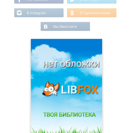
В Instagram
В Одноклассниках
Мы Вконтакте