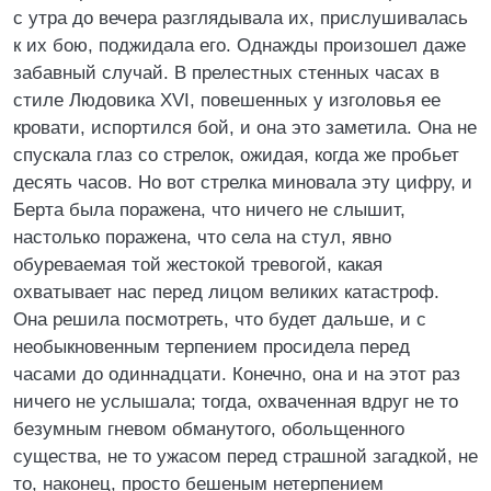
с утра до вечера разглядывала их, прислушивалась
к их бою, поджидала его. Однажды произошел даже
забавный случай. В прелестных стенных часах в
стиле Людовика XVI, повешенных у изголовья ее
кровати, испортился бой, и она это заметила. Она не
спускала глаз со стрелок, ожидая, когда же пробьет
десять часов. Но вот стрелка миновала эту цифру, и
Берта была поражена, что ничего не слышит,
настолько поражена, что села на стул, явно
обуреваемая той жестокой тревогой, какая
охватывает нас перед лицом великих катастроф.
Она решила посмотреть, что будет дальше, и с
необыкновенным терпением просидела перед
часами до одиннадцати. Конечно, она и на этот раз
ничего не услышала; тогда, охваченная вдруг не то
безумным гневом обманутого, обольщенного
существа, не то ужасом перед страшной загадкой, не
то, наконец, просто бешеным нетерпением