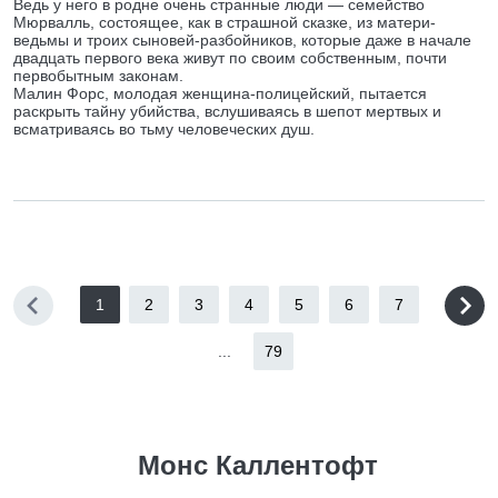
Ведь у него в родне очень странные люди — семейство
Мюрвалль, состоящее, как в страшной сказке, из матери-
ведьмы и троих сыновей-разбойников, которые даже в начале
двадцать первого века живут по своим собственным, почти
первобытным законам.
Малин Форс, молодая женщина-полицейский, пытается
раскрыть тайну убийства, вслушиваясь в шепот мертвых и
всматриваясь во тьму человеческих душ.
1
2
3
4
5
6
7
...
79
Монс Каллентофт