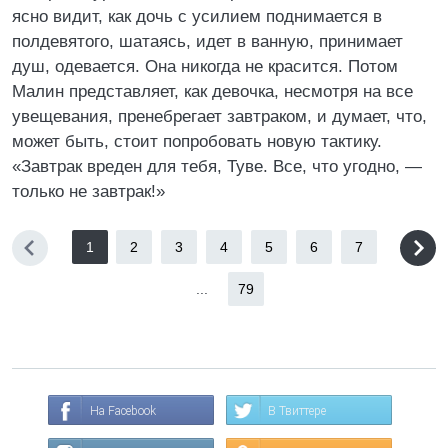
ясно видит, как дочь с усилием поднимается в
полдевятого, шатаясь, идет в ванную, принимает
душ, одевается. Она никогда не красится. Потом
Малин представляет, как девочка, несмотря на все
увещевания, пренебрегает завтраком, и думает, что,
может быть, стоит попробовать новую тактику.
«Завтрак вреден для тебя, Туве. Все, что угодно, —
только не завтрак!»
1
2
3
4
5
6
7
...
79
На Facebook
В Твиттере