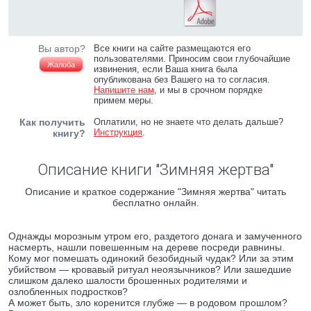
Вы автор?
Все книги на сайте размещаются его
пользователями. Приносим свои глубочайшие
Жалоба
извинения, если Ваша книга была
опубликована без Вашего на то согласия.
Напишите нам
, и мы в срочном порядке
примем меры.
Как получить
Оплатили, но не знаете что делать дальше?
Инструкция
.
книгу?
Описание книги "Зимняя жертва"
Описание и краткое содержание "Зимняя жертва" читать
бесплатно онлайн.
Однажды морозным утром его, раздетого донага и замученного
насмерть, нашли повешенным на дереве посреди равнины.
Кому мог помешать одинокий безобидный чудак? Или за этим
убийством — кровавый ритуал неоязычников? Или зашедшие
слишком далеко шалости брошенных родителями и
озлобленных подростков?
А может быть, зло коренится глубже — в родовом прошлом?