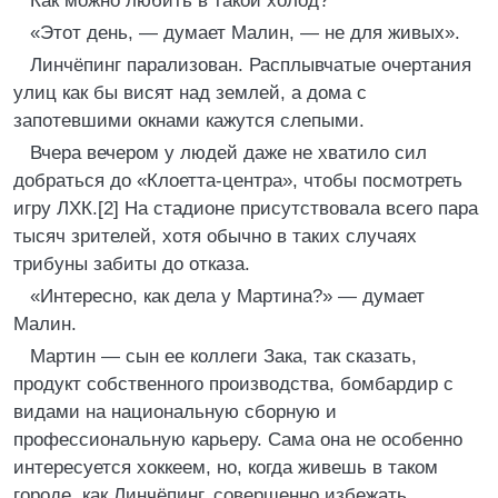
Как можно любить в такой холод?
«Этот день, — думает Малин, — не для живых».
Линчёпинг парализован. Расплывчатые очертания
улиц как бы висят над землей, а дома с
запотевшими окнами кажутся слепыми.
Вчера вечером у людей даже не хватило сил
добраться до «Клоетта-центра», чтобы посмотреть
игру ЛХК.[2] На стадионе присутствовала всего пара
тысяч зрителей, хотя обычно в таких случаях
трибуны забиты до отказа.
«Интересно, как дела у Мартина?» — думает
Малин.
Мартин — сын ее коллеги Зака, так сказать,
продукт собственного производства, бомбардир с
видами на национальную сборную и
профессиональную карьеру. Сама она не особенно
интересуется хоккеем, но, когда живешь в таком
городе, как Линчёпинг, совершенно избежать