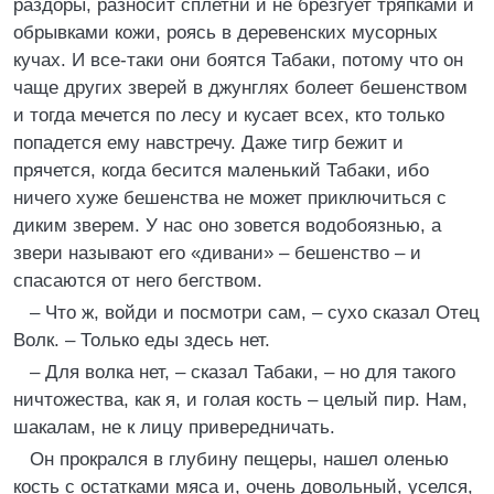
раздоры, разносит сплетни и не брезгует тряпками и
обрывками кожи, роясь в деревенских мусорных
кучах. И все-таки они боятся Табаки, потому что он
чаще других зверей в джунглях болеет бешенством
и тогда мечется по лесу и кусает всех, кто только
попадется ему навстречу. Даже тигр бежит и
прячется, когда бесится маленький Табаки, ибо
ничего хуже бешенства не может приключиться с
диким зверем. У нас оно зовется водобоязнью, а
звери называют его «дивани» – бешенство – и
спасаются от него бегством.
– Что ж, войди и посмотри сам, – сухо сказал Отец
Волк. – Только еды здесь нет.
– Для волка нет, – сказал Табаки, – но для такого
ничтожества, как я, и голая кость – целый пир. Нам,
шакалам, не к лицу привередничать.
Он прокрался в глубину пещеры, нашел оленью
кость с остатками мяса и, очень довольный, уселся,