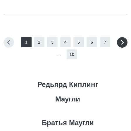
1
2
3
4
5
6
7
...
10
Редьярд Киплинг
Маугли
Братья Маугли