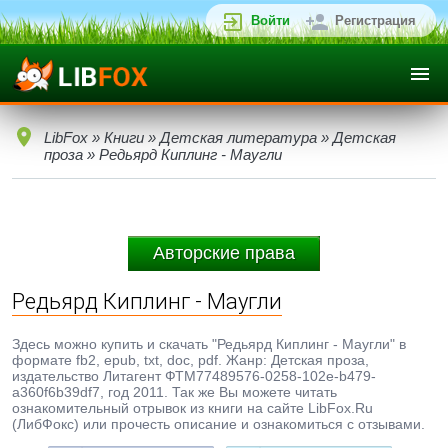
Войти
Регистрация
LibFox
»
Книги
»
Детская литература
»
Детская
проза
» Редьярд Киплинг - Маугли
Авторские права
Редьярд Киплинг - Маугли
Здесь можно купить и скачать "Редьярд Киплинг - Маугли" в
формате fb2, epub, txt, doc, pdf. Жанр: Детская проза,
издательство Литагент ФТМ77489576-0258-102e-b479-
a360f6b39df7, год 2011. Так же Вы можете читать
ознакомительный отрывок из книги на сайте LibFox.Ru
(ЛибФокс) или прочесть описание и ознакомиться с отзывами.