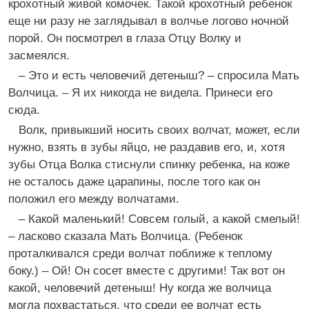
крохотный живой комочек. Такой крохотный ребенок
еще ни разу не заглядывал в волчье логово ночной
порой. Он посмотрел в глаза Отцу Волку и
засмеялся.
– Это и есть человечий детеныш? – спросила Мать
Волчица. – Я их никогда не видела. Принеси его
сюда.
Волк, привыкший носить своих волчат, может, если
нужно, взять в зубы яйцо, не раздавив его, и, хотя
зубы Отца Волка стиснули спинку ребенка, на коже
не осталось даже царапины, после того как он
положил его между волчатами.
– Какой маленький! Совсем голый, а какой смелый!
– ласково сказала Мать Волчица. (Ребенок
проталкивался среди волчат поближе к теплому
боку.) – Ой! Он сосет вместе с другими! Так вот он
какой, человечий детеныш! Ну когда же волчица
могла похвастаться, что среди ее волчат есть