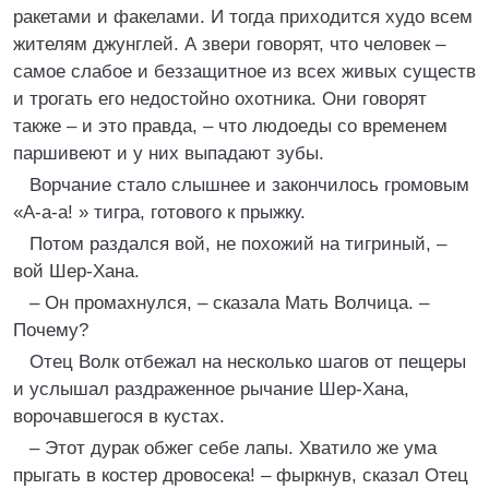
ракетами и факелами. И тогда приходится худо всем
жителям джунглей. А звери говорят, что человек –
самое слабое и беззащитное из всех живых существ
и трогать его недостойно охотника. Они говорят
также – и это правда, – что людоеды со временем
паршивеют и у них выпадают зубы.
Ворчание стало слышнее и закончилось громовым
«А-а-а! » тигра, готового к прыжку.
Потом раздался вой, не похожий на тигриный, –
вой Шер-Хана.
– Он промахнулся, – сказала Мать Волчица. –
Почему?
Отец Волк отбежал на несколько шагов от пещеры
и услышал раздраженное рычание Шер-Хана,
ворочавшегося в кустах.
– Этот дурак обжег себе лапы. Хватило же ума
прыгать в костер дровосека! – фыркнув, сказал Отец