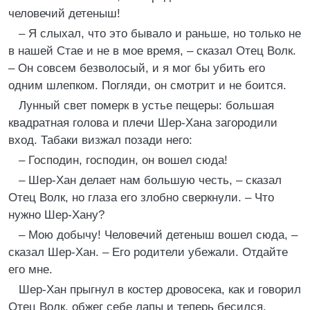
человечий детеныш!
– Я слыхал, что это бывало и раньше, но только не
в нашей Стае и не в мое время, – сказал Отец Волк.
– Он совсем безволосый, и я мог бы убить его
одним шлепком. Погляди, он смотрит и не боится.
Лунный свет померк в устье пещеры: большая
квадратная голова и плечи Шер-Хана загородили
вход. Табаки визжал позади него:
– Господин, господин, он вошел сюда!
– Шер-Хан делает нам большую честь, – сказал
Отец Волк, но глаза его злобно сверкнули. – Что
нужно Шер-Хану?
– Мою добычу! Человечий детеныш вошел сюда, –
сказал Шер-Хан. – Его родители убежали. Отдайте
его мне.
Шер-Хан прыгнул в костер дровосека, как и говорил
Отец Волк, обжег себе лапы и теперь бесился.