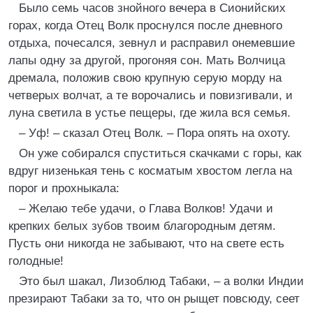
Было семь часов знойного вечера в Сионийских
горах, когда Отец Волк проснулся после дневного
отдыха, почесался, зевнул и расправил онемевшие
лапы одну за другой, прогоняя сон. Мать Волчица
дремала, положив свою крупную серую морду на
четверых волчат, а те ворочались и повизгивали, и
луна светила в устье пещеры, где жила вся семья.
– Уф! – сказал Отец Волк. – Пора опять на охоту.
Он уже собирался спуститься скачками с горы, как
вдруг низенькая тень с косматым хвостом легла на
порог и прохныкала:
– Желаю тебе удачи, о Глава Волков! Удачи и
крепких белых зубов твоим благородным детям.
Пусть они никогда не забывают, что на свете есть
голодные!
Это был шакал, Лизоблюд Табаки, – а волки Индии
презирают Табаки за то, что он рыщет повсюду, сеет