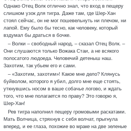
Однако Отец Волк отлично знал, что вход в пещеру
слишком узок для тигра. Даже там, где Шер-Хан
стоял сейчас, он не мог пошевельнуть ни плечом, ни
лапой. Ему было бы тесно, как человеку, который
вздумал бы драться в бочке.
– Волки – свободный народ, – сказал Отец Волк. –
Они слушаются только Вожака Стаи, а не всякого
полосатого людоеда. Человечий детеныш наш.
Захотим, так убьем его и сами.
– «Захотим, захотим»! Какое мне дело? Клянусь
буйволом, которого я убил, долго мне еще стоять,
уткнувшись носом в ваше собачье логово, и ждать
того, что мне полагается по праву? Это говорю я,
Шер-Хан!
Рев тигра наполнил пещеру громовыми раскатами.
Мать Волчица, стряхнув с себя волчат, прыгнула
вперед, и ее глаза, похожие во мраке на две зеленые