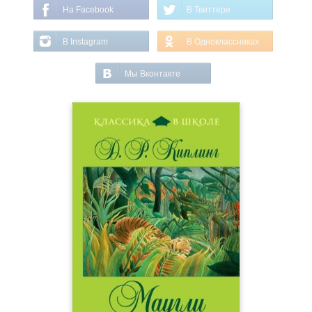
На Facebook
В Твиттере
В Instagram
В Одноклассниках
Мы Вконтакте