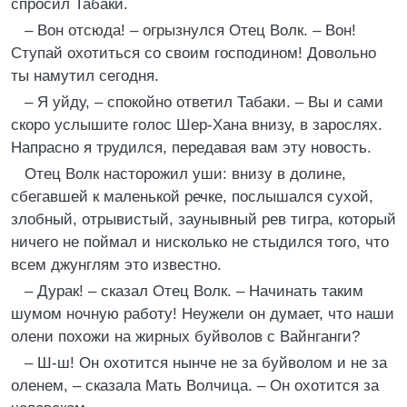
спросил Табаки.
– Вон отсюда! – огрызнулся Отец Волк. – Вон!
Ступай охотиться со своим господином! Довольно
ты намутил сегодня.
– Я уйду, – спокойно ответил Табаки. – Вы и сами
скоро услышите голос Шер-Хана внизу, в зарослях.
Напрасно я трудился, передавая вам эту новость.
Отец Волк насторожил уши: внизу в долине,
сбегавшей к маленькой речке, послышался сухой,
злобный, отрывистый, заунывный рев тигра, который
ничего не поймал и нисколько не стыдился того, что
всем джунглям это известно.
– Дурак! – сказал Отец Волк. – Начинать таким
шумом ночную работу! Неужели он думает, что наши
олени похожи на жирных буйволов с Вайнганги?
– Ш-ш! Он охотится нынче не за буйволом и не за
оленем, – сказала Мать Волчица. – Он охотится за