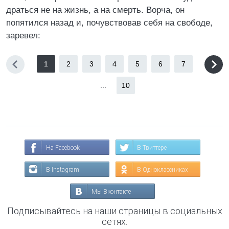
драться не на жизнь, а на смерть. Ворча, он
попятился назад и, почувствовав себя на свободе,
заревел:
1
2
3
4
5
6
7
...
10
На Facebook
В Твиттере
В Instagram
В Одноклассниках
Мы Вконтакте
Подписывайтесь на наши страницы в социальных
сетях.