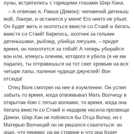
луны, встретились с горящими глазами Шер-Хана.
– А отвечаю я, Ракша (Демон): человечий детеныш
мой, Лангри, и останется у меня! Его никто не убьет.
Он будет жить и охотиться вместе со Стаей и бегать
вместе со Стаей! Берегись, охотник за голыми
детенышами, рыбоед, убийца лягушек, – придет
время, он поохотится за тобой! А теперь убирайся
вон или, клянусь оленем, которого я убила (я не ем
падали), ты отправишься на тот свет хромым на все
четыре лапы, паленое чудище джунглей! Вон
отсюда!
Отец Волк смотрел на нее в изумлении. Он успел
забыть то время, когда отвоевывал Мать Волчицу в
открытом бою с пятью волками, то время, когда она
бегала вместе со Стаей и недаром носила прозвище
Демон. Шер-Хан не побоялся бы Отца Волка, но с
Матерью Волчицей он не решался схватиться: он
знал, что перевес на ее стороне и что она будет