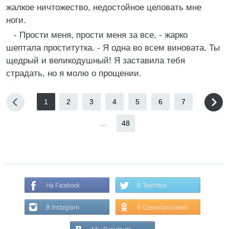
жалкое ничтожество, недостойное целовать мне
ноги.
- Прости меня, прости меня за все, - жарко
шептала проститутка. - Я одна во всем виновата. Ты
щедрый и великодушный! Я заставила тебя
страдать, но я молю о прощении.
1
2
3
4
5
6
7
...
48
На Facebook
В Твиттере
В Instagram
В Одноклассниках