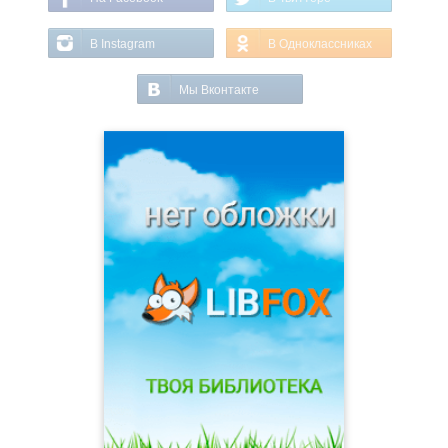
В Instagram
В Одноклассниках
Мы Вконтакте