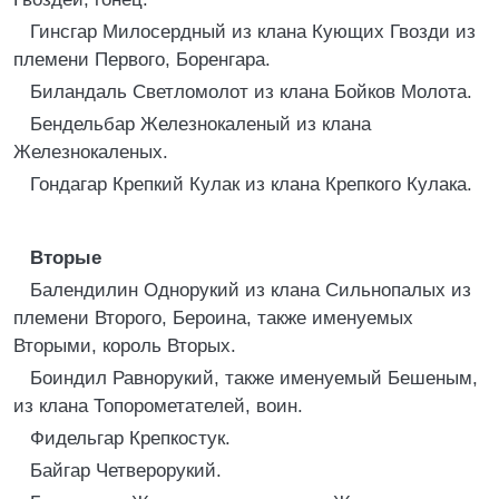
Гинсгар Милосердный из клана Кующих Гвозди из
племени Первого, Боренгара.
Биландаль Светломолот из клана Бойков Молота.
Бендельбар Железнокаленый из клана
Железнокаленых.
Гондагар Крепкий Кулак из клана Крепкого Кулака.
Вторые
Балендилин Однорукий из клана Сильнопалых из
племени Второго, Бероина, также именуемых
Вторыми, король Вторых.
Боиндил Равнорукий, также именуемый Бешеным,
из клана Топорометателей, воин.
Фидельгар Крепкостук.
Байгар Четверорукий.