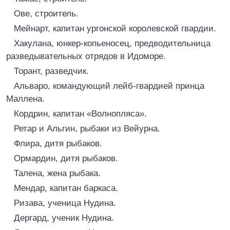
Ове, строитель.
Мейнарт, капитан ургонской королевской гвардии.
Хакулана, юнкер-копьеносец, предводительница
разведывательных отрядов в Идоморе.
Торант, разведчик.
Альваро, командующий лейб-гвардией принца
Маллена.
Кордрин, капитан «Волнопляса».
Ретар и Альгин, рыбаки из Вейурна.
Флира, дитя рыбаков.
Ормардин, дитя рыбаков.
Талена, жена рыбака.
Мендар, капитан баркаса.
Ризава, ученица Нудина.
Дергард, ученик Нудина.