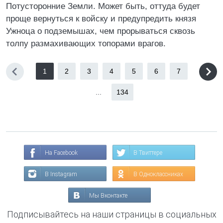
Потусторонние Земли. Может быть, оттуда будет
проще вернуться к войску и предупредить князя
Ужноца о подземышах, чем прорываться сквозь
толпу размахивающих топорами врагов.
1
2
3
4
5
6
7
...
134
На Facebook
В Твиттере
В Instagram
В Одноклассниках
Мы Вконтакте
Подписывайтесь на наши страницы в социальных