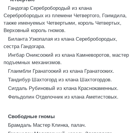
Гандогар Серебробородый из клана
Серебробородых из племени Четвертого, Гоимдила,
также именуемых Четвертыми, король Четвертых,
Верховный король гномов.
Биланта Узкопалая из клана Серебробородых,
сестра Гандогара.
Ингбар Ониксоокий из клана Камневоротов, мастер
подъемных механизмов.
Глаимбли Гранатоокий из клана Гранатооких.
Тандибур Шахтогорд из клана Шахтогордов.
Сигдаль Рубиновый из клана Краснокаменных.
Фельдолин Отделочник из клана Аметистовых.
Свободные гномы
Брамдаль Мастер Клинка, палач.