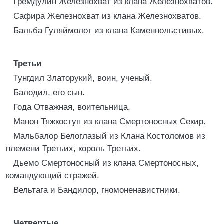
Гремдулин Железнохват из клана Железнохватов.
Сафира Железнохват из клана Железнохватов.
Бальба Гуляймолот из клана Каменнольстивых.
Третьи
Тунгдил Златорукий, воин, ученый.
Балодил, его сын.
Года Отважная, воительница.
Манон Тяжкоступ из клана Смертоносных Секир.
Мальбалор Белоглазый из Клана Костоломов из
племени Третьих, король Третьих.
Дьемо Смертоносный из клана Смертоносных,
командующий стражей.
Вельтага и Бандилор, гномоненавистники.
Четвертые