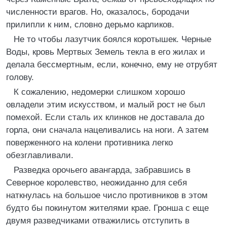
численности врагов. Но, оказалось, бородачи
прилипли к ним, словно дерьмо карликов.
Не то чтобы лазутчик боялся коротышек. Черные
Воды, кровь Мертвых Земель текла в его жилах и
делала бессмертным, если, конечно, ему не отрубят
голову.
К сожалению, недомерки слишком хорошо
овладели этим искусством, и малый рост не был
помехой. Если сталь их клинков не доставала до
горла, они сначала нацеливались на ноги. А затем
поверженного на колени противника легко
обезглавливали.
Разведка орочьего авангарда, забравшись в
Северное королевство, неожиданно для себя
наткнулась на большое число противников в этом
будто бы покинутом жителями крае. Гронша с еще
двумя разведчиками отважились отступить в