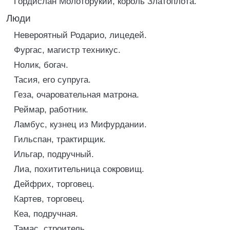
Гордислан Молоторукий, король Златоплота.
Люди
Невероятный Родарио, лицедей.
Фургас, магистр техникус.
Нолик, богач.
Тасия, его супруга.
Геза, очаровательная матрона.
Реймар, работник.
Ламбус, кузнец из Мифурдании.
Гильспан, трактирщик.
Ильгар, подручный.
Лиа, похитительница сокровищ.
Дейфрих, торговец.
Картев, торговец.
Кеа, подручная.
Тамас, строитель.