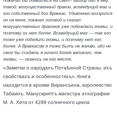
пожелал бы появиться на свет? Выбор дал я ему
такой: могущественный дракон, всеведущий маг и
его собственный бог Враккас. Удивленно воззрился
он на меня, покачал головой и сказал:
могущественных драконов уже побеждали гномы, и
поэтому их нет более. Всеведущий маг — так его
тоже уже победили гномы, и поэтому нет его
более. А Враккасом я тоже быть не желаю, ибо не
смог бы создать я ничего более великого, чем
гномы, — окажись на его месте.
«Заметки о народахъ Потаѣнной Страны, ихъ
свойствахъ и особенностяхъ». Книга
находится в архиве Вирансьена, королевство
Табаинъ. Манускриптъ магистра этнографии
М. А. Хета от 4299 солнечного цикла