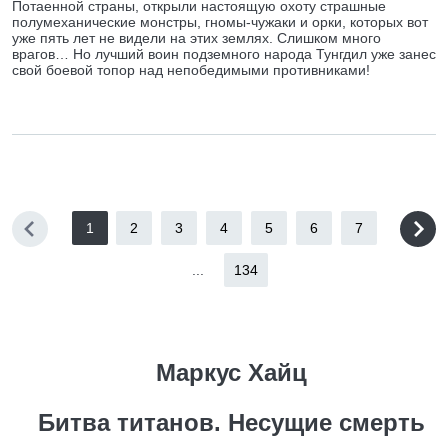
Потаенной страны, открыли настоящую охоту страшные
полумеханические монстры, гномы-чужаки и орки, которых вот
уже пять лет не видели на этих землях. Слишком много
врагов… Но лучший воин подземного народа Тунгдил уже занес
свой боевой топор над непобедимыми противниками!
1
2
3
4
5
6
7
...
134
Маркус Хайц
Битва титанов. Несущие смерть