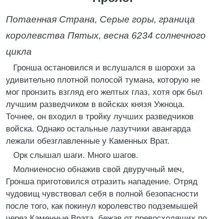
Потаенная Страна, Серые горы, граница
королевства Пятых, весна 6234 солнечного
цикла
Гронша остановился и вслушался в шорохи за
удивительно плотной полосой тумана, которую не
мог пронзить взгляд его желтых глаз, хотя орк был
лучшим разведчиком в войсках князя Ужноца.
Точнее, он входил в тройку лучших разведчиков
войска. Однако остальные лазутчики авангарда
лежали обезглавленные у Каменных Врат.
Орк слышал шаги. Много шагов.
Молниеносно обнажив свой двуручный меч,
Гронша приготовился отразить нападение. Отряд
чудовищ чувствовал себя в полной безопасности
после того, как покинул королевство подземышей
через Каменные Врата, бежав от превосходящих по