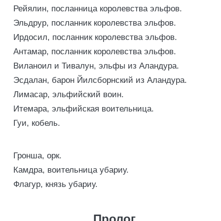
Рейялин, посланница королевства эльфов.
Эльдрур, посланник королевства эльфов.
Ирдосил, посланник королевства эльфов.
Антамар, посланник королевства эльфов.
Виланоил и Тивалун, эльфы из Аландура.
Эсдалан, барон Йилсборнский из Аландура.
Лимасар, эльфийский воин.
Итемара, эльфийская воительница.
Гуи, кобель.
Гронша, орк.
Камдра, воительница убариу.
Флагур, князь убариу.
Пролог