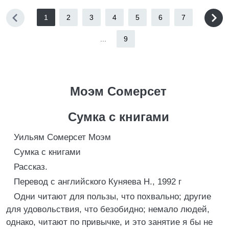
1
2
3
4
5
6
7
...
9
Моэм Сомерсет
Сумка с книгами
Уильям Сомерсет Моэм
Сумка с книгами
Рассказ.
Перевод с английского Куняева Н., 1992 г
Одни читают для пользы, что похвально; другие
для удовольствия, что безобидно; немало людей,
однако, читают по привычке, и это занятие я бы не