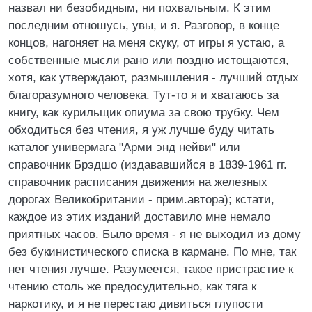
назвал ни безобидным, ни похвальным. К этим
последним отношусь, увы, и я. Разговор, в конце
концов, нагоняет на меня скуку, от игры я устаю, а
собственные мысли рано или поздно истощаются,
хотя, как утверждают, размышления - лучший отдых
благоразумного человека. Тут-то я и хватаюсь за
книгу, как курильщик опиума за свою трубку. Чем
обходиться без чтения, я уж лучше буду читать
каталог универмага "Арми энд нейви" или
справочник Брэдшо (издававшийся в 1839-1961 гг.
справочник расписания движения на железных
дорогах Великобритании - прим.автора); кстати,
каждое из этих изданий доставило мне немало
приятных часов. Было время - я не выходил из дому
без букинистического списка в кармане. По мне, так
нет чтения лучше. Разумеется, такое пристрастие к
чтению столь же предосудительно, как тяга к
наркотику, и я не перестаю дивиться глупости