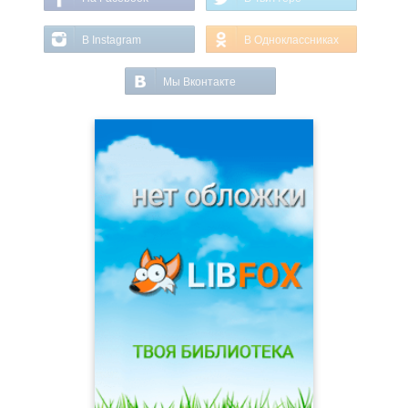
В Instagram
В Одноклассниках
Мы Вконтакте