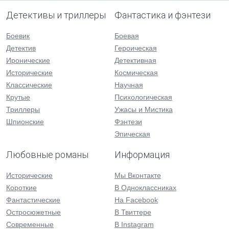
Детективы и триллеры
Фантастика и фэнтези
Боевик
Боевая
Детектив
Героическая
Иронические
Детективная
Исторические
Космическая
Классические
Научная
Крутые
Психологическая
Триллеры
Ужасы и Мистика
Шпионские
Фэнтези
Эпическая
Любовные романы
Информация
Исторические
Мы Вконтакте
Короткие
В Одноклассниках
Фантастические
На Facebook
Остросюжетные
В Твиттере
Современные
В Instagram