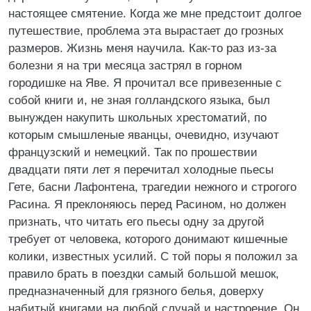
настоящее смятение. Когда же мне предстоит долгое
путешествие, проблема эта вырастает до грозных
размеров. Жизнь меня научила. Как-то раз из-за
болезни я на три месяца застрял в горном
городишке на Яве. Я прочитал все привезенные с
собой книги и, не зная голландского языка, был
вынужден накупить школьных хрестоматий, по
которым смышленые яванцы, очевидно, изучают
французский и немецкий. Так по прошествии
двадцати пяти лет я перечитал холодные пьесы
Гете, басни Лафонтена, трагедии нежного и строгого
Расина. Я преклоняюсь перед Расином, но должен
признать, что читать его пьесы одну за другой
требует от человека, которого донимают кишечные
колики, известных усилий. С той поры я положил за
правило брать в поездки самый большой мешок,
предназначенный для грязного белья, доверху
набитый книгами на любой случай и настроение. Он