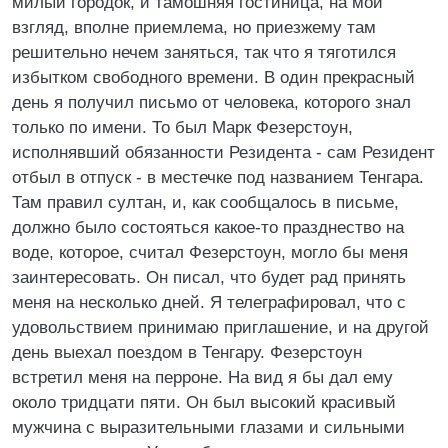
милый городок, и тамошняя гостиница, на мой
взгляд, вполне приемлема, но приезжему там
решительно нечем заняться, так что я тяготился
избытком свободного времени. В один прекрасный
день я получил письмо от человека, которого знал
только по имени. То был Марк Фезерстоун,
исполнявший обязанности Резидента - сам Резидент
отбыл в отпуск - в местечке под названием Тенгара.
Там правил султан, и, как сообщалось в письме,
должно было состояться какое-то празднество на
воде, которое, считал Фезерстоун, могло бы меня
заинтересовать. Он писал, что будет рад принять
меня на несколько дней. Я телеграфировал, что с
удовольствием принимаю приглашение, и на другой
день выехал поездом в Тенгару. Фезерстоун
встретил меня на перроне. На вид я бы дал ему
около тридцати пяти. Он был высокий красивый
мужчина с выразительными глазами и сильными