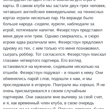
карты. В самом клубе мы застали двух-трех человек,
читавших английские еженедельники; на теннисных
кортах играли несколько пар. На веранде было
больше народа -сидели, курили, наблюдали за
игрой, потягивали напитки. Фезерстоун представил
меня двум или трем. Однако смеркалось, и скоро
игроки едва различали мяч. Фезерстоун предложил
одному из тех, с кем только что меня познакомил,
сыграть роббер. Тот согласился. Фезерстоун поискал
глазами четвертого партнера. Его взгляд
остановился на мужчине, сидевшем несколько на
отшибе. Фезерстоун подумал - и пошел к нему. Они
обменялись парой слов, подошли к нам, и мы
проследовали в игорную. Поиграли мы хорошо. Я не
очень присматривался к своим случайным
партнерам. Они заказали мне выпивку за свой счет,
и я, как временный член клуба, в свою очередь