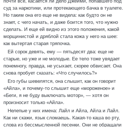
почти все, касается ли дело Джейми, попавшего под
суд за наркотики, или протекающего бачка в туалете.
Но таким она его еще не видела: как будто он не
знает, с чего начать, и даже боится того, что нужно
сделать. И еще ей видно из этого положения, какой
морщинистой и дряблой стала кожа у него на шее:
как вытертая старая тряпочка.
Ей сорок девять, ему — пятьдесят два: еще не
старые, но уже и не молодые. Ее тело тоже увядает
понемногу, правда, не усыхает, скорее обвисает. Она
снова пробует сказать: «Что случилось?»
Его губы шевелятся, она слышит, как он говорит
«Айла», и почему-то слышит еще «мороженое» и
«Беги, я не буду выключать мотор», — хотя он
произносит только «Айла».
Нелепые у них имена: Лайл и Айла, Айла и Лайл.
Как ни скажи, язык сломаешь. Какая-то каша во рту,
слова из бессмысленной песенки. Они не обращали