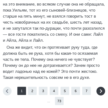
на это внимание, во всяком случае она не обращала,
пока Уильям, тот из его сыновей-близнецов, что
старше на пять минут, не взялся говорить тост в
честь новобрачных на их свадьбе, шесть лет назад,
и не запутался так по-дурацки, что почти разозлился
— все гости покатились со смеху. И они сами: Лайл
и Айла, Айла и Лайл.
Она же видит, что он протягивает руку туда, где
должна быть ее рука, хотя бы какая-то осязаемая
часть ее тела. Почему она ничего не чувствует?
Почему он до нее не дотрагивается? Зачем просто
водит ладонью над ее кожей? Это почти жестоко.
Такая нерешительность совсем не в его духе.
1
2
3
4
5
6
7
...
73