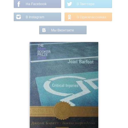
На Facebook
В Твиттере
В Instagram
В Одноклассниках
Мы Вконтакте