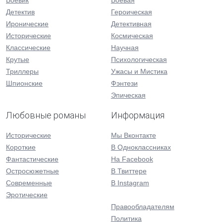
Боевик
Боевая
Детектив
Героическая
Иронические
Детективная
Исторические
Космическая
Классические
Научная
Крутые
Психологическая
Триллеры
Ужасы и Мистика
Шпионские
Фэнтези
Эпическая
Любовные романы
Информация
Исторические
Мы Вконтакте
Короткие
В Одноклассниках
Фантастические
На Facebook
Остросюжетные
В Твиттере
Современные
В Instagram
Эротические
Правообладателям
Политика