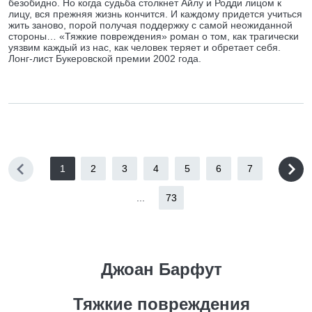
безобидно. Но когда судьба столкнет Айлу и Родди лицом к
лицу, вся прежняя жизнь кончится. И каждому придется учиться
жить заново, порой получая поддержку с самой неожиданной
стороны… «Тяжкие повреждения» роман о том, как трагически
уязвим каждый из нас, как человек теряет и обретает себя.
Лонг-лист Букеровской премии 2002 года.
1
2
3
4
5
6
7
...
73
Джоан Барфут
Тяжкие повреждения