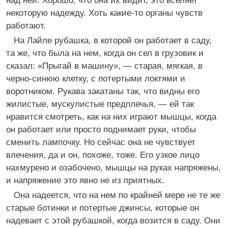
над ней. Хорошо, что она их видит, это вселяет
некоторую надежду. Хоть какие-то органы чувств
работают.
На Лайле рубашка, в которой он работает в саду,
та же, что была на нем, когда он сел в грузовик и
сказал: «Прыгай в машину», — старая, мягкая, в
черно-синюю клетку, с потертыми локтями и
воротником. Рукава закатаны так, что видны его
жилистые, мускулистые предплечья, — ей так
нравится смотреть, как на них играют мышцы, когда
он работает или просто поднимает руки, чтобы
сменить лампочку. Но сейчас она не чувствует
влечения, да и он, похоже, тоже. Его узкое лицо
нахмурено и озабочено, мышцы на руках напряжены,
и напряжение это явно не из приятных.
Она надеется, что на нем по крайней мере не те же
старые ботинки и потертые джинсы, которые он
надевает с этой рубашкой, когда возится в саду. Они