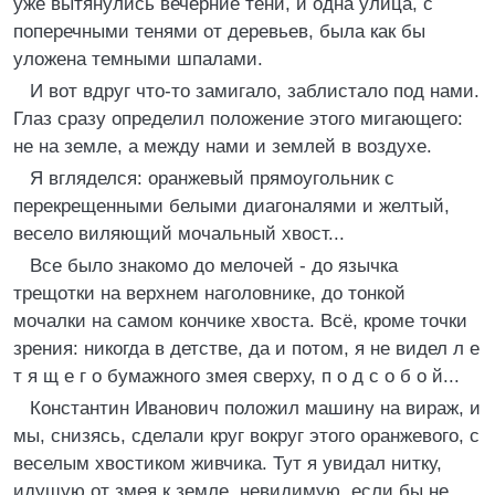
уже вытянулись вечерние тени, и одна улица, с
поперечными тенями от деревьев, была как бы
уложена темными шпалами.
И вот вдруг что-то замигало, заблистало под нами.
Глаз сразу определил положение этого мигающего:
не на земле, а между нами и землей в воздухе.
Я вгляделся: оранжевый прямоугольник с
перекрещенными белыми диагоналями и желтый,
весело виляющий мочальный хвост...
Все было знакомо до мелочей - до язычка
трещотки на верхнем наголовнике, до тонкой
мочалки на самом кончике хвоста. Всё, кроме точки
зрения: никогда в детстве, да и потом, я не видел л е
т я щ е г о бумажного змея сверху, п о д с о б о й...
Константин Иванович положил машину на вираж, и
мы, снизясь, сделали круг вокруг этого оранжевого, с
веселым хвостиком живчика. Тут я увидал нитку,
идущую от змея к земле, невидимую, если бы не