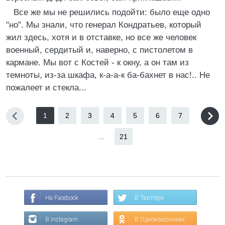
Все же мы не решились подойти: было еще одно
"но". Мы знали, что генерал Кондратьев, который
жил здесь, хотя и в отставке, но все же человек
военный, сердитый и, наверно, с пистолетом в
кармане. Мы вот с Костей - к окну, а он там из
темноты, из-за шкафа, к-а-а-к ба-бахнет в нас!.. Не
пожалеет и стекла...
1
2
3
4
5
6
7
...
21
На Facebook
В Твиттере
В Instagram
В Одноклассниках