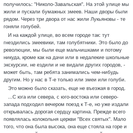
получилось: "Николо-Завальская". На этой улице мы
жили и пускали бумажных змеев. Наши дворы были
рядом. Через три двора от нас жили Лукьяновы - те
гоняли голубей.
И на каждой улице, во всем городе так: тут
гнездились змеевики, там голубятники. Это было до
революции, мы были еще мальчишками и потому
никуда, кроме как на дачи или в недалекие школьные
экскурсии, не ездили и не видали других городов, -
может быть, там ребята занимались чем-нибудь
другим. Но у нас в Т-е только или змеи или голуби.
Это можно было сказать, еще не въезжая в город.
...С юга или севера, с юго-востока или северо-
запада подходил вечером поезд к Т-е, но уже издали
открывалась дорогая сердцу картина. Прежде всего
появлялась колокольня церкви "Всех святых". Мало
того, что она была высока, она еще стояла на горе и