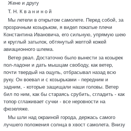
Жене и другу
Т. Н. К в а н и н о й
Мы летели в открытом самолете. Перед собой, за
прозрачным козырьком, я видел покатые плечи
Константина Ивановича, его сильную, упрямую шею
и круглый затылок, обтянутый желтой кожей
авиационного шлема.
Ветер рвал. Достаточно было вынести за козырек
пол-ладони и дать мышцам свободу, как ветер,
почти твердый на ощупь, отбрасывал назад всю
руку. Он воевал и с козырьками - передним и
задним, - которые защищали наши головы. Ветер
бил по ним, как бы стараясь срубить, сгладить - как
топор сглаживает сучки - все неровности на
фюзеляже.
Мы шли над окраиной города, держась самого
лучшего положения солнца в хвост самолета. Внизу