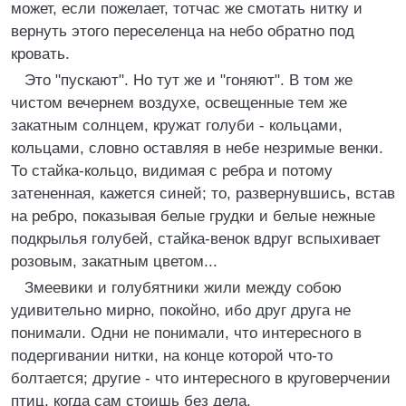
может, если пожелает, тотчас же смотать нитку и
вернуть этого переселенца на небо обратно под
кровать.
Это "пускают". Но тут же и "гоняют". В том же
чистом вечернем воздухе, освещенные тем же
закатным солнцем, кружат голуби - кольцами,
кольцами, словно оставляя в небе незримые венки.
То стайка-кольцо, видимая с ребра и потому
затененная, кажется синей; то, развернувшись, встав
на ребро, показывая белые грудки и белые нежные
подкрылья голубей, стайка-венок вдруг вспыхивает
розовым, закатным цветом...
Змеевики и голубятники жили между собою
удивительно мирно, покойно, ибо друг друга не
понимали. Одни не понимали, что интересного в
подергивании нитки, на конце которой что-то
болтается; другие - что интересного в круговерчении
птиц, когда сам стоишь без дела.