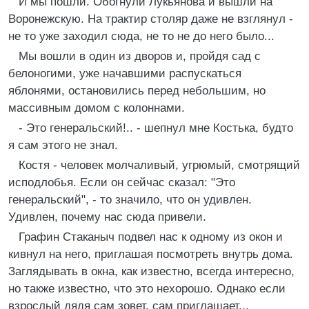
И мы пошли. Обогнули Лукьянова и вышли на
Воронежскую. На трактир столяр даже не взглянул -
не то уже заходил сюда, не то не до него было...
Мы вошли в один из дворов и, пройдя сад с
белоногими, уже начавшими распускаться
яблонями, остановились перед небольшим, но
массивным домом с колоннами.
- Это генеральский!.. - шепнул мне Костька, будто
я сам этого не знал.
Костя - человек молчаливый, угрюмый, смотрящий
исподлобья. Если он сейчас сказал: "Это
генеральский", - то значило, что он удивлен.
Удивлен, почему нас сюда привели.
Графин Стаканыч подвел нас к одному из окон и
кивнул на него, приглашая посмотреть внутрь дома.
Заглядывать в окна, как известно, всегда интересно,
но также известно, что это нехорошо. Однако если
взрослый дядя сам зовет, сам приглашает...