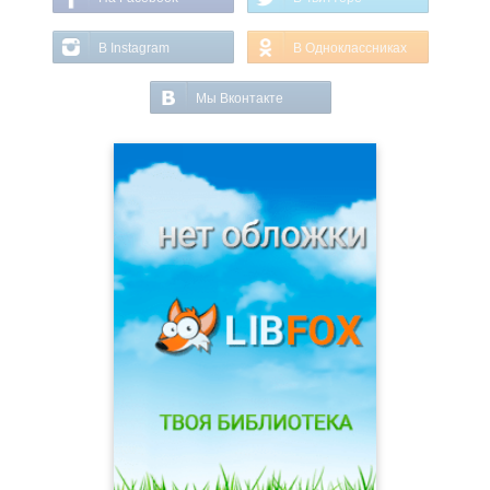
В Instagram
В Одноклассниках
Мы Вконтакте