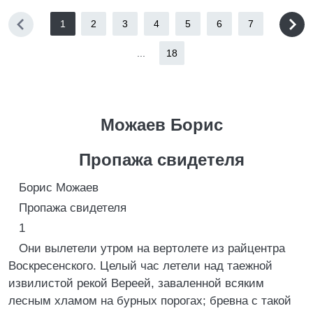
1
2
3
4
5
6
7
...
18
Можаев Борис
Пропажа свидетеля
Борис Можаев
Пропажа свидетеля
1
Они вылетели утром на вертолете из райцентра
Воскресенского. Целый час летели над таежной
извилистой рекой Вереей, заваленной всяким
лесным хламом на бурных порогах; бревна с такой