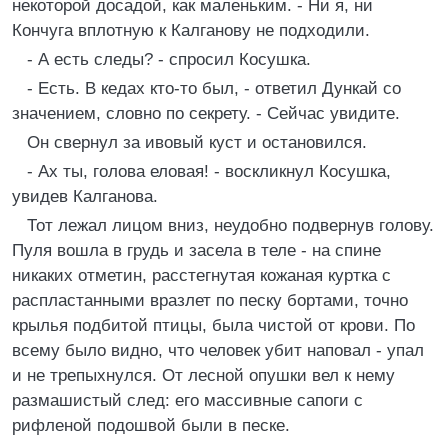
некоторой досадой, как маленьким. - Ни я, ни
Кончуга вплотную к Калганову не подходили.
- А есть следы? - спросил Косушка.
- Есть. В кедах кто-то был, - ответил Дункай со
значением, словно по секрету. - Сейчас увидите.
Он свернул за ивовый куст и остановился.
- Ах ты, голова еловая! - воскликнул Косушка,
увидев Калганова.
Тот лежал лицом вниз, неудобно подвернув голову.
Пуля вошла в грудь и засела в теле - на спине
никаких отметин, расстегнутая кожаная куртка с
распластанными вразлет по песку бортами, точно
крылья подбитой птицы, была чистой от крови. По
всему было видно, что человек убит наповал - упал
и не трепыхнулся. От лесной опушки вел к нему
размашистый след: его массивные сапоги с
рифленой подошвой были в песке.