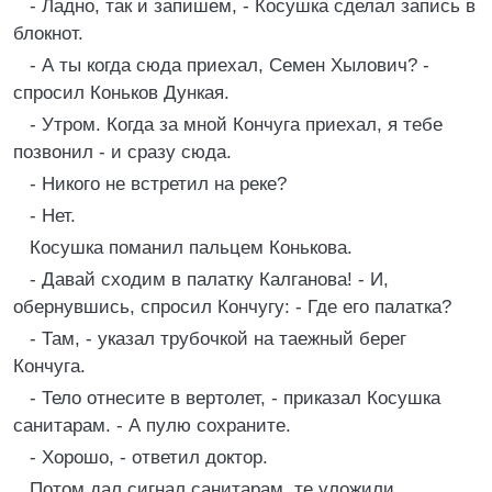
- Ладно, так и запишем, - Косушка сделал запись в
блокнот.
- А ты когда сюда приехал, Семен Хылович? -
спросил Коньков Дункая.
- Утром. Когда за мной Кончуга приехал, я тебе
позвонил - и сразу сюда.
- Никого не встретил на реке?
- Нет.
Косушка поманил пальцем Конькова.
- Давай сходим в палатку Калганова! - И,
обернувшись, спросил Кончугу: - Где его палатка?
- Там, - указал трубочкой на таежный берег
Кончуга.
- Тело отнесите в вертолет, - приказал Косушка
санитарам. - А пулю сохраните.
- Хорошо, - ответил доктор.
Потом дал сигнал санитарам, те уложили