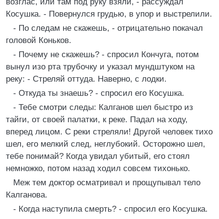
возглас, или там под руку взяли, - рассуждал
Косушка. - Повернулся грудью, в упор и выстрелили.
- По следам не скажешь, - отрицательно покачал
головой Коньков.
- Почему не скажешь? - спросил Кончуга, потом
вынул изо рта трубочку и указал мундштуком на
реку: - Стреляй оттуда. Наверно, с лодки.
- Откуда ты знаешь? - спросил его Косушка.
- Тебе смотри следы: Калганов шел быстро из
тайги, от своей палатки, к реке. Падал на ходу,
вперед лицом. С реки стреляли! Другой человек тихо
шел, его мелкий след, неглубокий. Осторожно шел,
тебе понимай? Когда увидал убитый, его стоял
немножко, потом назад ходил совсем тихонько.
Меж тем доктор осматривал и прощупывал тело
Калганова.
- Когда наступила смерть? - спросил его Косушка.