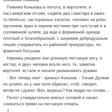
Помимо Конькова и пилота, в вертолете, в
пассажирском отсеке, сидели два санитара в каких-
то белесых, застиранных халатах, похожих на робы
грузчиков, врач в черном костюме при галстучке и в
соломенной шляпе, да еще в форменной одежде
плотный и благообразный, с широким добродушным
лицом следователь из районной прокуратуры, по
фамилии Косушка.
Наконец увидели они длинную песчаную косу, и
костер, и двух человек возле него; те, заметив
вертолет, встали и начали размахивать руками.
- Вот теперь они! - крикнул Коньков. - Узнаю Дункая
по шляпе; он у нее поля обрезал, чтоб, говорит,
ветер не сдувал. Вон, видишь? Как ведро на голове...
Пилот утвердительно кивнул головой и начал
снижаться прямо на песчаную отмель.
2