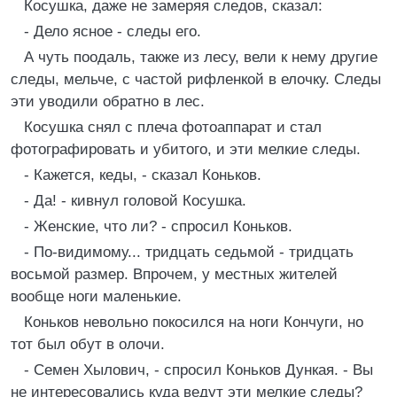
Косушка, даже не замеряя следов, сказал:
- Дело ясное - следы его.
А чуть поодаль, также из лесу, вели к нему другие
следы, мельче, с частой рифленкой в елочку. Следы
эти уводили обратно в лес.
Косушка снял с плеча фотоаппарат и стал
фотографировать и убитого, и эти мелкие следы.
- Кажется, кеды, - сказал Коньков.
- Да! - кивнул головой Косушка.
- Женские, что ли? - спросил Коньков.
- По-видимому... тридцать седьмой - тридцать
восьмой размер. Впрочем, у местных жителей
вообще ноги маленькие.
Коньков невольно покосился на ноги Кончуги, но
тот был обут в олочи.
- Семен Хылович, - спросил Коньков Дункая. - Вы
не интересовались куда ведут эти мелкие следы?