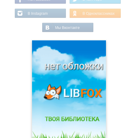
В Instagram
В Одноклассниках
Мы Вконтакте