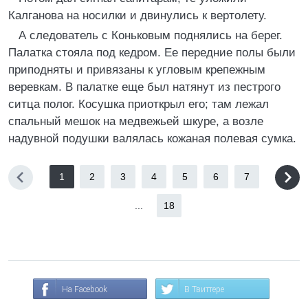
Калганова на носилки и двинулись к вертолету.
А следователь с Коньковым поднялись на берег.
Палатка стояла под кедром. Ее передние полы были
приподняты и привязаны к угловым крепежным
веревкам. В палатке еще был натянут из пестрого
ситца полог. Косушка приоткрыл его; там лежал
спальный мешок на медвежьей шкуре, а возле
надувной подушки валялась кожаная полевая сумка.
1
2
3
4
5
6
7
...
18
На Facebook
В Твиттере