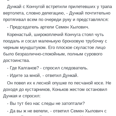
Дункай с Кончугой встретили прилетевших у трапа
вертолета, словно делегацию, - Дункай почтительно
протягивал всем по очереди руку и представлялся:
- Председатель артели Семен Хылович.
Коренастый, широкоплечий Кончуга стоял чуть
поодаль и сосал маленькую бронзовую трубочку с
черным мундштуком. Его плоское скуластое лицо
было безразлично-спокойным, полным сурового
достоинства.
- Где Калганов? - спросил следователь.
- Идите за мной, - ответил Дункай.
Он повел их к лесной опушке по песчаной косе. Не
доходя до кустарников, Коньков жестом остановил
Дункая и спросил:
- Вы тут без нас следы не затоптали?
- Да вы ж не велели, - ответил Семен Хылович с