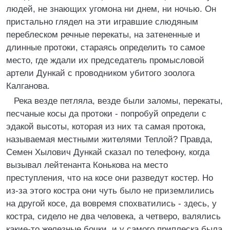
людей, не знающих угомона ни днем, ни ночью. Он
пристально глядел на эти игравшие слюдяным
переблеском речные перекаты, на затененные и
длинные протоки, стараясь определить то самое
место, где ждали их председатель промысловой
артели Дункай с проводником убитого зоолога
Калганова.
Река везде петляла, везде были заломы, перекаты,
песчаные косы да протоки - попробуй определи с
эдакой высоты, которая из них та самая протока,
называемая местными жителями Теплой? Правда,
Семен Хылович Дункай сказал по телефону, когда
вызывал лейтенанта Конькова на место
преступления, что на косе они разведут костер. Но
из-за этого костра они чуть было не приземлились
на другой косе, да вовремя спохватились - здесь, у
костра, сидело не два человека, а четверо, валялись
какие-то железные бочки, и у самого приплеска была