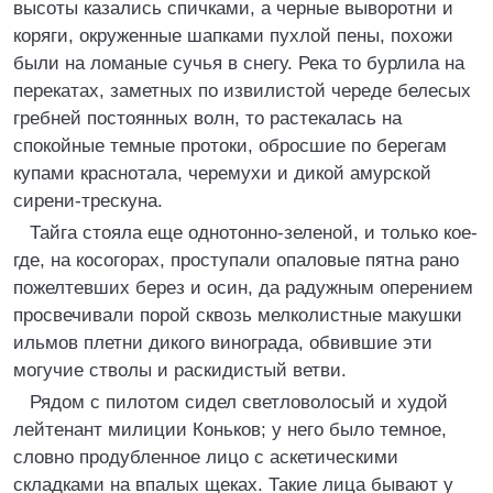
высоты казались спичками, а черные выворотни и
коряги, окруженные шапками пухлой пены, похожи
были на ломаные сучья в снегу. Река то бурлила на
перекатах, заметных по извилистой череде белесых
гребней постоянных волн, то растекалась на
спокойные темные протоки, обросшие по берегам
купами краснотала, черемухи и дикой амурской
сирени-трескуна.
Тайга стояла еще однотонно-зеленой, и только кое-
где, на косогорах, проступали опаловые пятна рано
пожелтевших берез и осин, да радужным оперением
просвечивали порой сквозь мелколистные макушки
ильмов плетни дикого винограда, обвившие эти
могучие стволы и раскидистый ветви.
Рядом с пилотом сидел светловолосый и худой
лейтенант милиции Коньков; у него было темное,
словно продубленное лицо с аскетическими
складками на впалых щеках. Такие лица бывают у