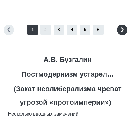
1
2
3
4
5
6
А.В. Бузгалин
Постмодернизм устарел…
(Закат неолиберализма чреват
угрозой «протоимперии»)
Несколько вводных замечаний