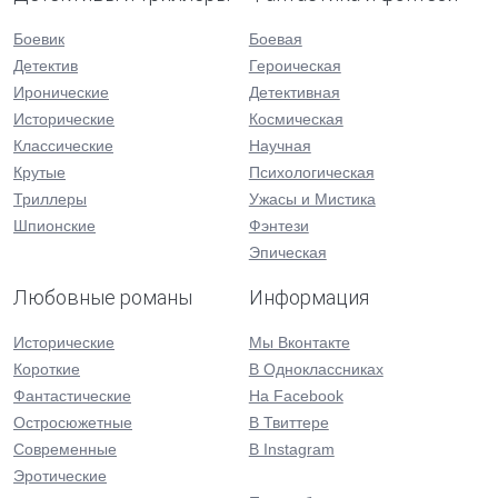
Боевик
Боевая
Детектив
Героическая
Иронические
Детективная
Исторические
Космическая
Классические
Научная
Крутые
Психологическая
Триллеры
Ужасы и Мистика
Шпионские
Фэнтези
Эпическая
Любовные романы
Информация
Исторические
Мы Вконтакте
Короткие
В Одноклассниках
Фантастические
На Facebook
Остросюжетные
В Твиттере
Современные
В Instagram
Эротические