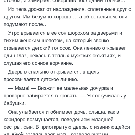
стоном, и замирает, совершив последний толчок…
Их тела дрожат от наслаждения, сплетенные друг с
другом. Им безумно хорошо…, а об остальном, они
подумают после…
Утро врывается в ее сон шорохом за дверьми и
тихим женским шепотом, на который звонко
отзывается детский голосок. Она лениво открывает
один глаз, нежась в теплых мужских объятиях, и
слушая его сонное ворчание.
Дверь в спальню открывается, в щель
просовывается детское личико.
— Мама! — Визжит ее маленькая дочурка и
проворно забирается в кровать. — Я соскучилась у
бабушки.
Она улыбается и обнимает дочь, слыша, как в
коридоре возмущается, поведением младшей
сестры, сын. В приоткрытую дверь, с извиняющейся
улыбкой заглядывает мать, разводя руками.