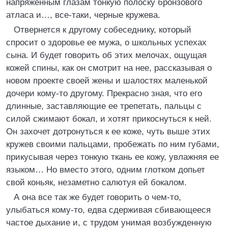
напряженным глазам тонкую полоску бронзового
атласа и…, все-таки, черные кружева.
Отвернется к другому собеседнику, который
спросит о здоровье ее мужа, о школьных успехах
сына. И будет говорить об этих мелочах, ощущая
кожей спины, как он смотрит на нее, рассказывая о
новом проекте своей жены и шалостях маленькой
дочери кому-то другому. Прекрасно зная, что его
длинные, заставляющие ее трепетать, пальцы с
силой сжимают бокал, и хотят прикоснуться к ней.
Он захочет дотронуться к ее коже, чуть выше этих
кружев своими пальцами, пробежать по ним губами,
прикусывая через тонкую ткань ее кожу, увлажняя ее
языком… Но вместо этого, одним глотком допьет
свой коньяк, незаметно салютуя ей бокалом.
А она все так же будет говорить о чем-то,
улыбаться кому-то, едва сдерживая сбивающееся
частое дыхание и, с трудом унимая возбужденную