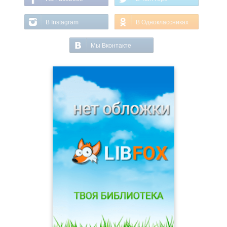
В Instagram
В Одноклассниках
Мы Вконтакте