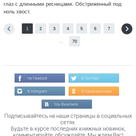
глаз с длинными ресницами. Обстриженный под
ноль хвост.
1
2
3
4
5
6
7
...
70
На Facebook
В Твиттере
В Instagram
В Одноклассниках
Мы Вконтакте
Подписывайтесь на наши страницы в социальных
сетях.
Будьте в курсе последних книжных новинок,
комментируйте, обсуждайте. Мы ждём Вас!