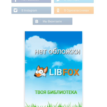
В Instagram
В Одноклассниках
Мы Вконтакте