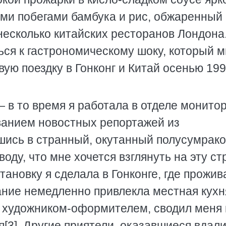
ыми побегами бамбука и рис, обжаренный 
несколько китайских ресторанов Лондона
ться к гастрономическому шоку, который 
вую поездку в Гонконг и Китай осенью 19
 в то время я работала в отделе монито
ванием новостных репортажей из
вшись в странный, окутанный полусумрак
воду, что мне хочется взглянуть на эту ст
ановку я сделала в Гонконге, где прожив
ание немедленно привлекла местная кухн
е художником-оформителем, сводил меня
[3]. Другие приятели, оказавшиеся вдали