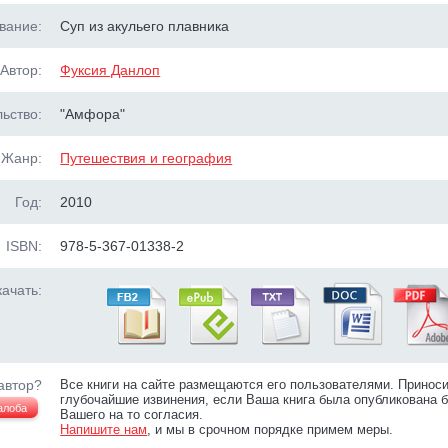
вание:
Суп из акульего плавника
Автор:
Фуксия Данлоп
ьство:
"Амфора"
Жанр:
Путешествия и география
Год:
2010
ISBN:
978-5-367-01338-2
ачать:
автор?
Все книги на сайте размещаются его пользователями. Принос
глубочайшие извинения, если Ваша книга была опубликована б
алоба
Вашего на то согласия.
Напишите нам
, и мы в срочном порядке примем меры.