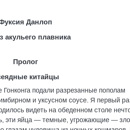
Фуксия Данлоп
з акульего плавника
Пролог
сеядные китайцы
е Гонконга подали разрезанные пополам
имбирном и уксусном соусе. Я первый ра
водилось видеть на обеденном столе нечт
сь, эти яйца — темные, угрожающие — зл
но глазам чудовища из ночных кошмаров.