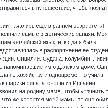
отправиться в путешествие, чтобы познат
рии начались еще в раннем возрасте. Я
полняли самые экзотические запахи. Моя
ам английский язык, и, когда я была
редоставлялась в распоряжение ее студен
урции, Сицилии, Судана, Колумбии, Ливии
а, напоминавшие им о далеком доме. Одн
ала по хозяйству и одновременно учила
рак шарики риса, а юноша из Испании,
звонил на родину маме, чтобы уточнить 
. Что же касается моей мамы, то она оби
у ее научил мой неофициальный крестны