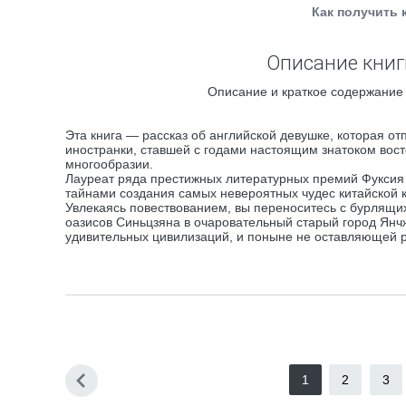
Как получить 
Описание книги
Описание и краткое содержание 
Эта книга — рассказ об английской девушке, которая от
иностранки, ставшей с годами настоящим знатоком вос
многообразии.
Лауреат ряда престижных литературных премий Фуксия Д
тайнами создания самых невероятных чудес китайской к
Увлекаясь повествованием, вы переноситесь с бурлящи
оазисов Синьцзяна в очаровательный старый город Янч
удивительных цивилизаций, и поныне не оставляющей р
1
2
3