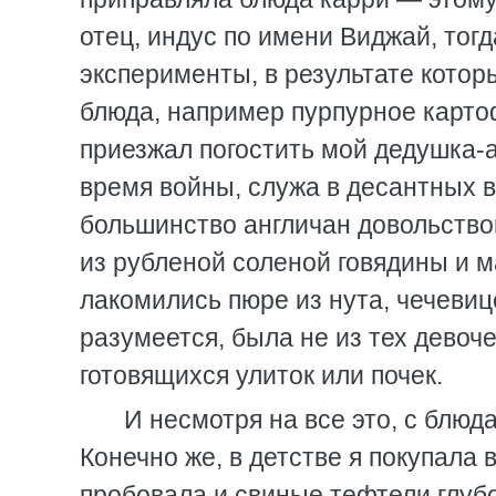
отец, индус по имени Виджай, тогд
эксперименты, в результате котор
блюда, например пурпурное карто
приезжал погостить мой дедушка-а
время войны, служа в десантных в
большинство англичан довольство
из рубленой соленой говядины и
лакомились пюре из нута, чечевице
разумеется, была не из тех девоче
готовящихся улиток или почек.
И несмотря на все это, с блюд
Конечно же, в детстве я покупала 
пробовала и свиные тефтели глубо