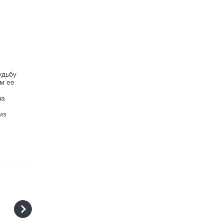
удьбу
м ее
ла
из