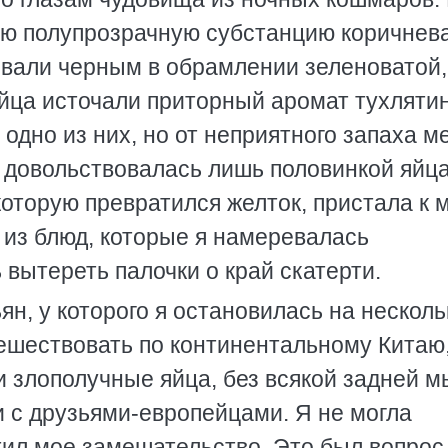
ю полупрозрачную субстанцию коричнева
кивали черным в обрамлении зеленоватой,
ца источали приторный аромат тухляти
одно из них, но от неприятного запаха м
у довольствовалась лишь половинкой яйца
 которую превратился желток, пристала к 
 из блюд, которые я намеревалась
 вытереть палочки о край скатерти.
н, у которого я остановилась на несколь
ешествовать по континентальному Китаю,
ти злополучные яйца, без всякой задней 
и с друзьями-европейцами. Я не могла
тил мое замешательство. Это был вопрос