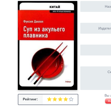
Наз
Издател
Ск
Вы 
Рейтинг:
Ж