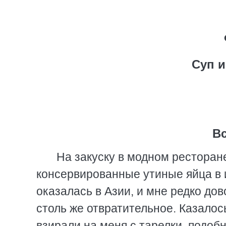
Суп и
В
На закуску в модном ресторан
консервированные утиные яйца в 
оказалась в Азии, и мне редко до
столь же отвратительное. Казало
взирали на меня с тарелки, подоб