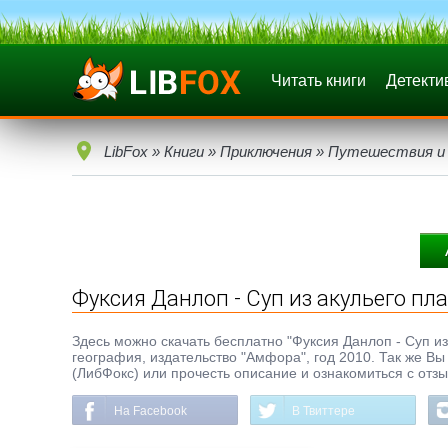
Читать книги
Детекти
LibFox
»
Книги
»
Приключения
»
Путешествия и 
Фуксия Данлоп - Суп из акульего пл
Здесь можно скачать бесплатно "Фуксия Данлоп - Суп из 
география, издательство "Амфора", год 2010. Так же Вы
(ЛибФокс) или прочесть описание и ознакомиться с отз
На Facebook
В Твиттере