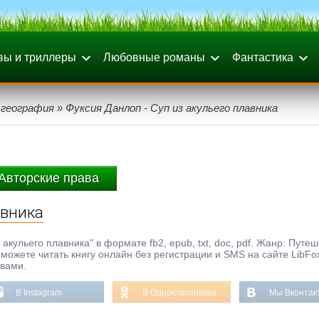
вы и триллеры
Любовные романы
Фантастика
география
» Фуксия Данлоп - Суп из акульего плавника
Авторские права
авника
акульего плавника" в формате fb2, epub, txt, doc, pdf. Жанр: Путе
 можете читать книгу онлайн без регистрации и SMS на сайте LibFo
ывами.
В Instagram
В Одноклассниках
Мы Вконтак