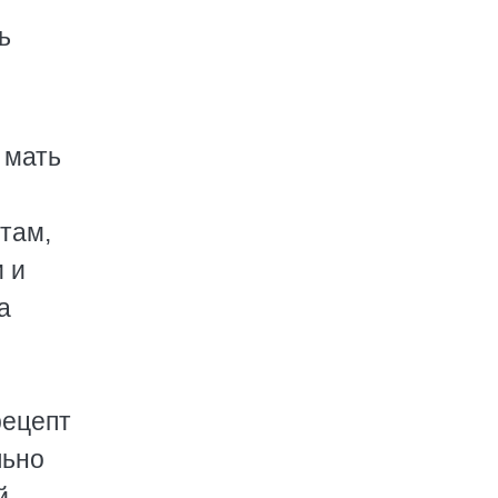
ь
 мать
там,
 и
а
рецепт
льно
й