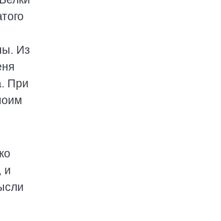
того
ны. Из
еня
. При
моим
ко
 и
мысли