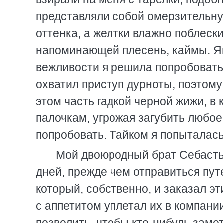
представляли собой омерзительну
оттенка, а желтки влажно поблес
напоминающей плесень, каймы. Яй
вежливости я решила попробовать 
охватил приступ дурноты, поэтом
этом часть гадкой черной жижи, в
палочкам, угрожая загубить любое
попробовать. Тайком я попыталась
Мой двоюродный брат Себастья
дней, прежде чем отправиться пут
который, собственно, и заказал э
с аппетитом уплетал их в компани
позволить, чтобы кто-нибудь заме