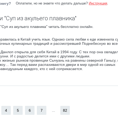
книгу?
Оплатили, но не знаете что делать дальше?
Инструкция
.
 "Суп из акульего плавника"
"Суп из акульего плавника" читать бесплатно онлайн.
правилась в Китай учить язык. Однако сила любви к еде изменила с
точных кулинарных традиций и рассмотревшей Поднебесную во все
анлоп открыла для себя Китай в 1994 году. С тех пор она овладе
ухни. И с радостью делится ими с другими людьми.
х жизнью рынков провинции Сычуань на равнины северной Ганьсу, 
жоу… Так перед вами распахиваются двери в мир одной из самых
авнодушным каждого, кто с ней соприкасается.
4
5
6
7
...
82