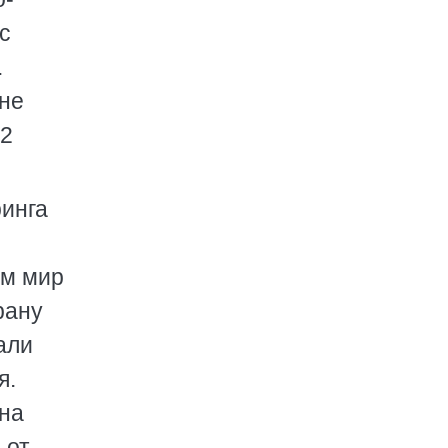
с
.
мне
92
ринга
ом мир
рану
али
я.
 на
 от