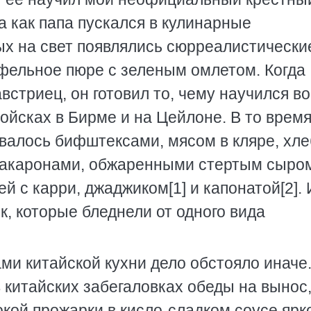
а как папа пускался в кулинарные
ых на свет появлялись сюрреалистически
фельное пюре с зеленым омлетом. Когда
встриец, он готовил то, чему научился во
ойсках в Бирме и на Цейлоне. В то время
валось бифштексами, мясом в кляре, хл
 макаронами, обжаренными стертым сыро
й с карри, джаджиком[1] и капонатой[2]. 
к, которые бледнели от одного вида
ами китайской кухни дело обстояло иначе
в китайских забегаловках обеды на вынос
кой прожарки в кисло-сладком соусе ярк