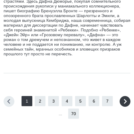
страстями. Здесь Дафна Дюморье, покупая сомнительного
происхождения рукописи у маниакального коллекционера,
пишет биографию Бренуэлла Бронте — презренного и
опозоренного брата прославленных Шарлотты и Эмили, а
молодая выпускница Кембриджа, наша современница, собирая
материал для диссертации по Дафне, начинает чувствовать
себя героиней знаменитой «Ребекки». Подобно «Ребекке»,
«Джейн Эйр» или «Грозовому перевалу», «Дафна» — это
роман о том дремучем и непознанном, что живет в каждом
человеке и не поддается ни пониманию, ни контролю. А уж
семейных тайн, мрачных особняков и зловещих призраков
прошлого тут просто не перечесть.
1
2
3
4
5
6
7
...
70