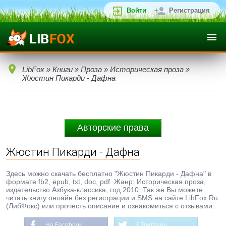
Войти
Регистрация
LibFox
»
Книги
»
Проза
»
Историческая проза
»
Жюстин Пикарди - Дафна
Авторские права
Жюстин Пикарди - Дафна
Здесь можно скачать бесплатно "Жюстин Пикарди - Дафна" в
формате fb2, epub, txt, doc, pdf. Жанр: Историческая проза,
издательство Азбука-классика, год 2010. Так же Вы можете
читать книгу онлайн без регистрации и SMS на сайте LibFox.Ru
(ЛибФокс) или прочесть описание и ознакомиться с отзывами.
На Facebook
В Твиттере