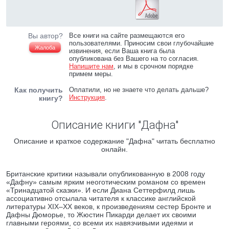
Вы автор?
Все книги на сайте размещаются его
пользователями. Приносим свои глубочайшие
Жалоба
извинения, если Ваша книга была
опубликована без Вашего на то согласия.
Напишите нам
, и мы в срочном порядке
примем меры.
Как получить
Оплатили, но не знаете что делать дальше?
Инструкция
.
книгу?
Описание книги "Дафна"
Описание и краткое содержание "Дафна" читать бесплатно
онлайн.
Британские критики называли опубликованную в 2008 году
«Дафну» самым ярким неоготическим романом со времен
«Тринадцатой сказки». И если Диана Сеттерфилд лишь
ассоциативно отсылала читателя к классике английской
литературы XIX–XX веков, к произведениям сестер Бронте и
Дафны Дюморье, то Жюстин Пикарди делает их своими
главными героями, со всеми их навязчивыми идеями и