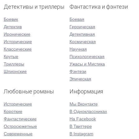
Детективы и триллеры
Фантастика и фэнтези
Боевик
Боевая
Детектив
Героическая
Иронические
Детективная
Исторические
Космическая
Классические
Научная
Крутые
Психологическая
Триллеры
Ужасы и Мистика
Шпионские
Фэнтези
Эпическая
Любовные романы
Информация
Исторические
Мы Вконтакте
Короткие
В Одноклассниках
Фантастические
На Facebook
Остросюжетные
В Твиттере
Современные
В Instagram