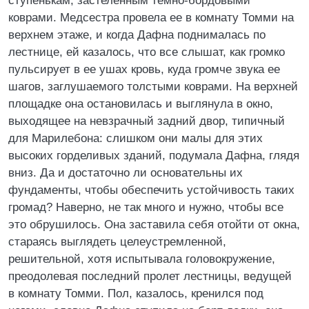
ступенькам, застеленным темно-бордовыми
коврами. Медсестра провела ее в комнату Томми на
верхнем этаже, и когда Дафна поднималась по
лестнице, ей казалось, что все слышат, как громко
пульсирует в ее ушах кровь, куда громче звука ее
шагов, заглушаемого толстыми коврами. На верхней
площадке она остановилась и выглянула в окно,
выходящее на невзрачный задний двор, типичный
для Марилебона: слишком они малы для этих
высоких горделивых зданий, подумала Дафна, глядя
вниз. Да и достаточно ли основательны их
фундаменты, чтобы обеспечить устойчивость таких
громад? Наверно, не так много и нужно, чтобы все
это обрушилось. Она заставила себя отойти от окна,
стараясь выглядеть целеустремленной,
решительной, хотя испытывала головокружение,
преодолевая последний пролет лестницы, ведущей
в комнату Томми. Пол, казалось, кренился под