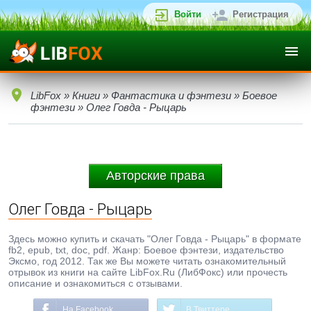
Войти
Регистрация
LibFox
»
Книги
»
Фантастика и фэнтези
»
Боевое
фэнтези
» Олег Говда - Рыцарь
Авторские права
Олег Говда - Рыцарь
Здесь можно купить и скачать "Олег Говда - Рыцарь" в формате
fb2, epub, txt, doc, pdf. Жанр: Боевое фэнтези, издательство
Эксмо, год 2012. Так же Вы можете читать ознакомительный
отрывок из книги на сайте LibFox.Ru (ЛибФокс) или прочесть
описание и ознакомиться с отзывами.
На Facebook
В Твиттере