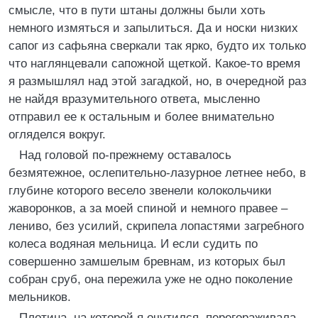
смысле, что в пути штаны должны были хоть
немного измяться и запылиться. Да и носки низких
сапог из сафьяна сверкали так ярко, будто их только
что наглянцевали сапожной щеткой. Какое-то время
я размышлял над этой загадкой, но, в очередной раз
не найдя вразумительного ответа, мысленно
отправил ее к остальным и более внимательно
огляделся вокруг.
Над головой по-прежнему оставалось
безмятежное, ослепительно-лазурное летнее небо, в
глубине которого весело звенели колокольчики
жаворонков, а за моей спиной и немного правее –
лениво, без усилий, скрипела лопастями загребного
колеса водяная мельница. И если судить по
совершенно замшелым бревнам, из которых был
собран сруб, она пережила уже не одно поколение
мельников.
Плотина, на которой я очутился, перегораживала