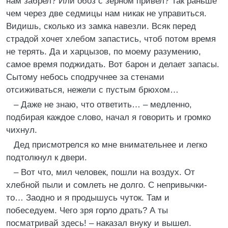
нам забрел? Или обоз с зерном привел? Так раньше
чем через две седмицы нам никак не управиться.
Видишь, сколько из замка навезли. Всяк перед
страдой хочет хлебом запастись, чтоб потом время
не терять. Да и харцызов, по моему разумению,
самое время поджидать. Вот барон и делает запасы.
Сытому небось сподручнее за стенами
отсиживаться, нежели с пустым брюхом…
– Даже не знаю, что ответить… – медленно,
подбирая каждое слово, начал я говорить и громко
чихнул.
Дед присмотрелся ко мне внимательнее и легко
подтолкнул к двери.
– Вот что, мил человек, пошли на воздух. От
хлебной пыли и сомлеть не долго. С непривычки-
то… Заодно и я продышусь чуток. Там и
побеседуем. Чего зря горло драть? А ты
посматривай здесь! – наказал внуку и вышел.