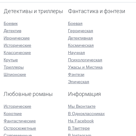
Детективы и триллеры
Фантастика и фэнтези
Боевик
Боевая
Детектив
Героическая
Иронические
Детективная
Исторические
Космическая
Классические
Научная
Крутые
Психологическая
Триллеры
Ужасы и Мистика
Шпионские
Фэнтези
Эпическая
Любовные романы
Информация
Исторические
Мы Вконтакте
Короткие
В Одноклассниках
Фантастические
На Facebook
Остросюжетные
В Твиттере
Современные
В Instagram