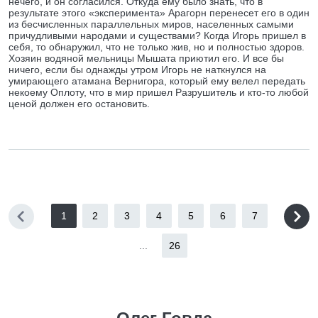
нечего, и он согласился. Откуда ему было знать, что в
результате этого «эксперимента» Арагорн перенесет его в один
из бесчисленных параллельных миров, населенных самыми
причудливыми народами и существами? Когда Игорь пришел в
себя, то обнаружил, что не только жив, но и полностью здоров.
Хозяин водяной мельницы Мышата приютил его. И все бы
ничего, если бы однажды утром Игорь не наткнулся на
умирающего атамана Вернигора, который ему велел передать
некоему Оплоту, что в мир пришел Разрушитель и кто-то любой
ценой должен его остановить.
1
2
3
4
5
6
7
...
26