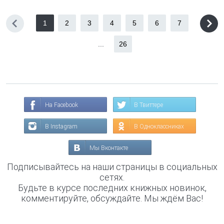
1
2
3
4
5
6
7
...
26
На Facebook
В Твиттере
В Instagram
В Одноклассниках
Мы Вконтакте
Подписывайтесь на наши страницы в социальных
сетях.
Будьте в курсе последних книжных новинок,
комментируйте, обсуждайте. Мы ждём Вас!