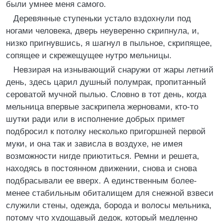
были умнее меня самого.
Деревянные ступеньки устало вздохнули под
ногами человека, дверь неуверенно скрипнула, и,
низко пригнувшись, я шагнул в пыльное, скрипящее,
сопящее и скрежещущее нутро мельницы.
Невзирая на изнывающий снаружи от жары летний
день, здесь царил душный полумрак, пропитанный
сероватой мучной пылью. Словно в тот день, когда
мельница впервые заскрипела жерновами, кто-то
шутки ради или в исполнение добрых примет
подбросил к потолку несколько пригоршней первой
муки, и она так и зависла в воздухе, не имея
возможности нигде приютиться. Ремни и решета,
находясь в постоянном движении, снова и снова
подбрасывали ее вверх. А единственным более-
менее стабильным обиталищем для снежной взвеси
служили стены, одежда, борода и волосы мельника,
потому что худощавый дедок, который медленно