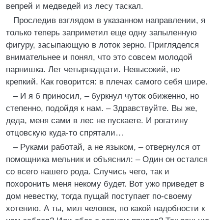
вепрей и медведей из лесу таскал.
Проследив взглядом в указанном направлении, я
только теперь заприметил еще одну запыленную
фигуру, засыпающую в лоток зерно. Пригляделся
внимательнее и понял, что это совсем молодой
парнишка. Лет четырнадцати. Невысокий, но
крепкий. Как говорится: в плечах самого себя шире.
– И я б приносил, – буркнул чуток обиженно, но
степенно, подойдя к нам. – Здравствуйте. Вы же,
деда, меня сами в лес не пускаете. И рогатину
отцовскую куда-то спрятали…
– Руками работай, а не языком, – отвернулся от
помощника мельник и объяснил: – Один он остался
со всего нашего рода. Случись чего, так и
похоронить меня некому будет. Вот ужо приведет в
дом невестку, тогда пущай поступает по-своему
хотению. А ты, мил человек, по какой надобности к