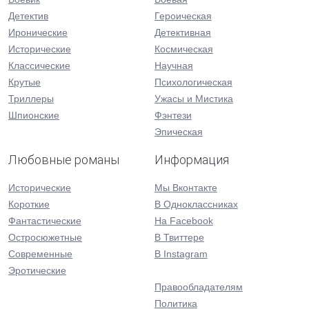
Детектив
Героическая
Иронические
Детективная
Исторические
Космическая
Классические
Научная
Крутые
Психологическая
Триллеры
Ужасы и Мистика
Шпионские
Фэнтези
Эпическая
Любовные романы
Информация
Исторические
Мы Вконтакте
Короткие
В Одноклассниках
Фантастические
На Facebook
Остросюжетные
В Твиттере
Современные
В Instagram
Эротические
Правообладателям
Политика