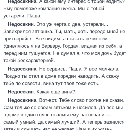
Недосекина
. А какой ему интерес с тобой ездить?
Ему помоложе компания нужна. Мы с тобой
устарели, Паша.
Недосекин
. Это уж черта с два, устарели...
Завихрился зятюшка. Ты, мать, хоть передо мной не
притворяйся. Все видим, а сказать не можем.
Удивляюсь я на Варвару. Гордая, видная из себя, а
перед ним тушуется. Не думал я, что моя дочь будет
такой бесхарактерной.
Недосекина
. Не сердись, Паша. Я все молчала.
Поздно ты стал в доме порядки наводить. А скажу
тебе по совести, вина тут твоя тоже есть.
Недосекин
. Какая еще вина?
Недосекина
. Вот-вот. Тебе слово против не скажи.
Сам только со своим зятьком и носился. Да все мы
в доме в один голос псалмы ему распевали —
самый умный, да самый лучший. А теперь зазнался
зятек и слушать нас не желает. Нам в их жизнь