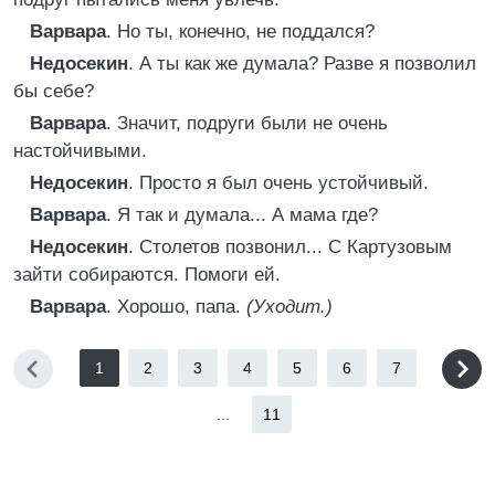
Варвара
. Но ты, конечно, не поддался?
Недосекин
. А ты как же думала? Разве я позволил
бы себе?
Варвара
. Значит, подруги были не очень
настойчивыми.
Недосекин
. Просто я был очень устойчивый.
Варвара
. Я так и думала... А мама где?
Недосекин
. Столетов позвонил... С Картузовым
зайти собираются. Помоги ей.
Варвара
. Хорошо, папа.
(Уходит.)
1
2
3
4
5
6
7
...
11