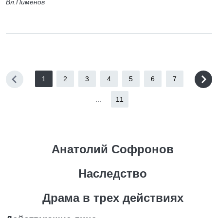
Вл.Пименов
1
2
3
4
5
6
7
...
11
Анатолий Софронов
Наследство
Драма в трех действиях