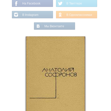
На Facebook
В Твиттере
В Instagram
В Одноклассниках
Мы Вконтакте