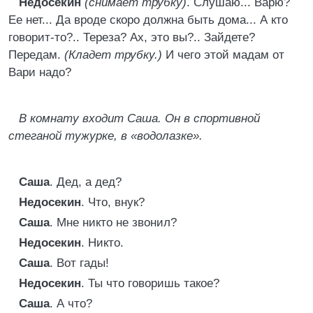
Недосекин
(снимает трубку)
. Слушаю... Варю?
Ее нет... Да вроде скоро должна быть дома... А кто
говорит-то?.. Тереза? Ах, это вы?.. Зайдете?
Передам.
(Кладет трубку.)
И чего этой мадам от
Вари надо?
В комнату входит Саша. Он в спортивной
стеганой тужурке, в «водолазке».
Саша
. Дед, а дед?
Недосекин
. Что, внук?
Саша
. Мне никто не звонил?
Недосекин
. Никто.
Саша
. Вот гады!
Недосекин
. Ты что говоришь такое?
Саша
. А что?