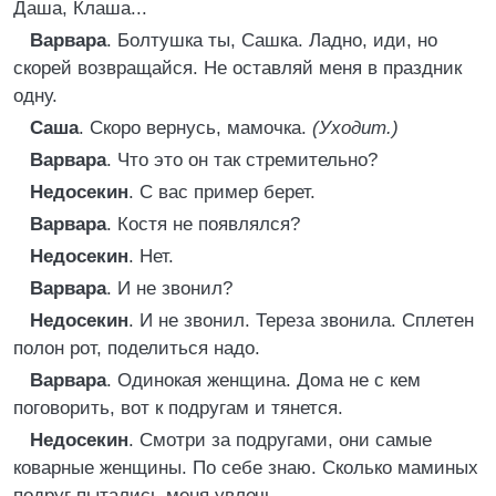
Даша, Клаша...
Варвара
. Болтушка ты, Сашка. Ладно, иди, но
скорей возвращайся. Не оставляй меня в праздник
одну.
Саша
. Скоро вернусь, мамочка.
(Уходит.)
Варвара
. Что это он так стремительно?
Недосекин
. С вас пример берет.
Варвара
. Костя не появлялся?
Недосекин
. Нет.
Варвара
. И не звонил?
Недосекин
. И не звонил. Тереза звонила. Сплетен
полон рот, поделиться надо.
Варвара
. Одинокая женщина. Дома не с кем
поговорить, вот к подругам и тянется.
Недосекин
. Смотри за подругами, они самые
коварные женщины. По себе знаю. Сколько маминых
подруг пытались меня увлечь.