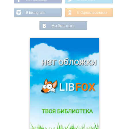
В Instagram
В Одноклассниках
Мы Вконтакте