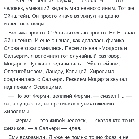
— В естественных науках, — сказал Н., — это
человек, умеющий видеть мир немного иным. Тот же
Эйнштейн. Он просто иначе взглянул на давно
известные вещи.
Весьма просто. Соблазнительно просто. Но Н. знал
Эйнштейна. И еще он знал, как делалась физика.
Слова его запомнились. Перечитывая «Моцарта и
Сальери», я вспомнил тот случайный разговор.
Моцарт и Пушкин соединились с Эйнштейном,
Оппенгеймером, Ландау, Капицей. Хиросима
соединилась с Сальери. Реквием Моцарта звучал
над печами Освенцима.
— Но вот Ферми, великий Ферми, — сказал Н., —
он, в сущности, не противился уничтожению
Хиросимы.
— Ферми — это живой человек, — сказал кто-то из
физиков, — а Сальери — идея.
Ему возразили. Я уже не помню точно фраз и не