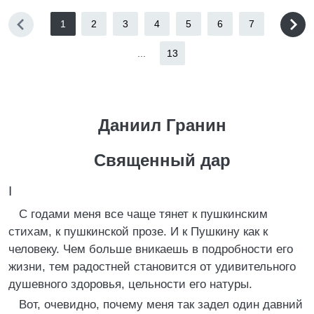
1
2
3
4
5
6
7
...
13
Даниил Гранин
Священный дар
I
С годами меня все чаще тянет к пушкинским
стихам, к пушкинской прозе. И к Пушкину как к
человеку. Чем больше вникаешь в подробности его
жизни, тем радостней становится от удивительного
душевного здоровья, цельности его натуры.
Вот, очевидно, почему меня так задел один давний