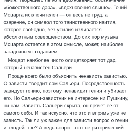
гения, творящего легко и вдохновенно, обозначение
«божественного дара», «вдохновения свыше». Гений
Моцарта исключителен — он весь не труд, а
озарение, он символ того таинственного наития,
которое свободно, без усилия изливается
абсолютным совершенством. До сих пор музыка
Моцарта остается в этом смысле, может, наиболее
загадочным созданием.
Моцарт наиболее чисто олицетворяет тот дар,
который ненавистен Сальери.
Проще всего было объяснить ненависть завистью.
О зависти твердит сам Сальери. Посредственность
завидует гению, поэтому ненавидит гения и убивает
его. Но Сальери-завистник не интересен ни Пушкину,
ни нам. Зависть Сальери скрыта, он прячет ее от
самого себя. И так искусно, что это и впрямь уже не
зависть. Так ли уж важен для зависти вопрос о гении
и злодействе? А ведь вопрос этот не риторический