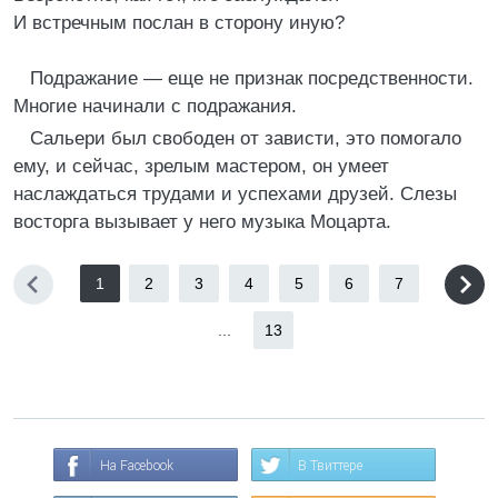
И встречным послан в сторону иную?
Подражание — еще не признак посредственности.
Многие начинали с подражания.
Сальери был свободен от зависти, это помогало
ему, и сейчас, зрелым мастером, он умеет
наслаждаться трудами и успехами друзей. Слезы
восторга вызывает у него музыка Моцарта.
1
2
3
4
5
6
7
...
13
На Facebook
В Твиттере