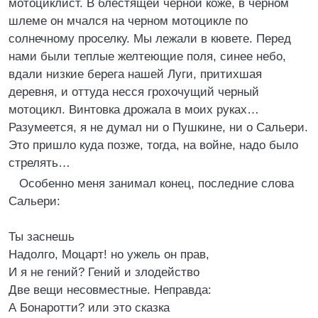
мотоциклист. В блестящей черной коже, в черном
шлеме он мчался на черном мотоцикле по
солнечному проселку. Мы лежали в кювете. Перед
нами были теплые желтеющие поля, синее небо,
вдали низкие берега нашей Луги, притихшая
деревня, и оттуда несся грохочущий черный
мотоцикл. Винтовка дрожала в моих руках…
Разумеется, я не думал ни о Пушкине, ни о Сальери.
Это пришло куда позже, тогда, на войне, надо было
стрелять…
Особенно меня занимал конец, последние слова
Сальери:
Ты заснешь
Надолго, Моцарт! но ужель он прав,
И я не гений? Гений и злодейство
Две вещи несовместные. Неправда:
А Бонаротти? или это сказка