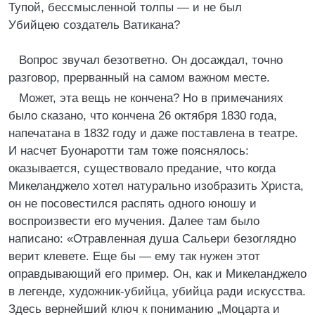
Тупой, бессмысленной толпы — и не был
Убийцею создатель Ватикана?
Вопрос звучал безответно. Он досаждал, точно
разговор, прерванный на самом важном месте.
Может, эта вещь не кончена? Но в примечаниях
было сказано, что кончена 26 октября 1830 года,
напечатана в 1832 году и даже поставлена в театре.
И насчет Буонаротти там тоже пояснялось:
оказывается, существовало предание, что когда
Микеланджело хотел натурально изобразить Христа,
он не посовестился распять одного юношу и
воспроизвести его мучения. Далее там было
написано: «Отравленная душа Сальери безоглядно
верит клевете. Еще бы — ему так нужен этот
оправдывающий его пример. Он, как и Микеланджело
в легенде, художник-убийца, убийца ради искусства.
Здесь вернейший ключ к пониманию „Моцарта и