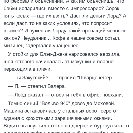
потребовали объяснений. А как им объяснишь, что
бабки испарились вместе с импрессарио? Сорок
пять косых — где их взять? Даст ли деньги Лорд? А
если даст, то на каких условиях, что попросит
взамен? И нужен ли Лорду такой пропащий человек,
как он? Неудачник… Кофе в чашке совсем остыл,
мизинец задергался учащеннее.
У стойки для Блэк-Джека нарисовался верзила,
шея которого начиналась от макушки и плавно
переходила в плечи.
— Ты Закутский? — спросил "Шварценеггер".
— Я, — ответил Валера.
— Лорд сказал — отвезти тебя в офис, поехали.
Темно-синий "Вольво-940" довез до Моховой.
Машина остановилась у стальных ворот серого
здания с крохотными зарешеченными окнами.
Водитель опустил стекло на дверце и буркнул что-то