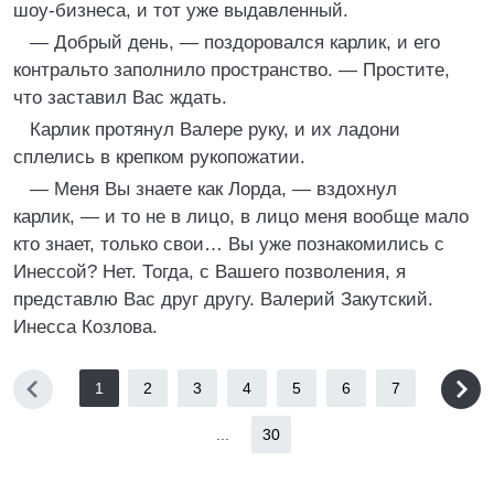
шоу-бизнеса, и тот уже выдавленный.
— Добрый день, — поздоровался карлик, и его
контральто заполнило пространство. — Простите,
что заставил Вас ждать.
Карлик протянул Валере руку, и их ладони
сплелись в крепком рукопожатии.
— Меня Вы знаете как Лорда, — вздохнул
карлик, — и то не в лицо, в лицо меня вообще мало
кто знает, только свои… Вы уже познакомились с
Инессой? Нет. Тогда, с Вашего позволения, я
представлю Вас друг другу. Валерий Закутский.
Инесса Козлова.
1
2
3
4
5
6
7
...
30