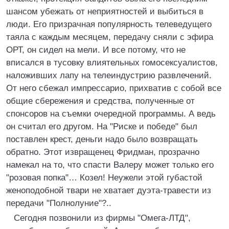
шансом убежать от неприятностей и выбиться в
люди. Его призрачная популярность телеведущего
таяла с каждым месяцем, передачу сняли с эфира
ОРТ, он сидел на мели. И все потому, что не
вписался в тусовку влиятельных гомосексуалистов,
наложивших лапу на телеиндустрию развлечений.
От него сбежал импрессарио, прихватив с собой все
общие сбережения и средства, полученные от
спонсоров на съемки очередной программы. А ведь
он считал его другом. На "Риске и победе" был
поставлен крест, деньги надо было возвращать
обратно. Этот извращенец Фридман, прозрачно
намекал на то, что спасти Валеру может только его
"розовая попка"… Козел! Неужели этой губастой
женоподобной твари не хватает дуэта-травести из
передачи "Полнолуние"?..
Сегодня позвонили из фирмы "Омега-ЛТД",