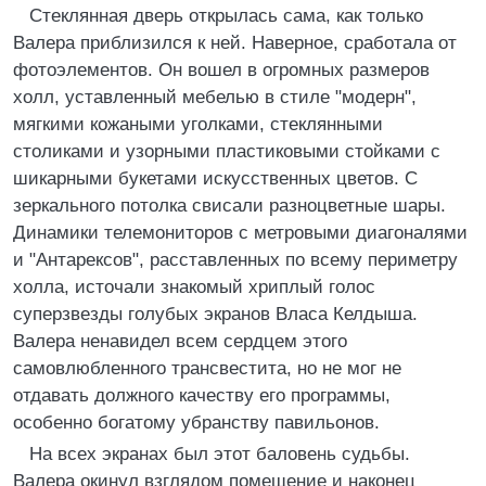
Стеклянная дверь открылась сама, как только
Валера приблизился к ней. Наверное, сработала от
фотоэлементов. Он вошел в огромных размеров
холл, уставленный мебелью в стиле "модерн",
мягкими кожаными уголками, стеклянными
столиками и узорными пластиковыми стойками с
шикарными букетами искусственных цветов. С
зеркального потолка свисали разноцветные шары.
Динамики телемониторов с метровыми диагоналями
и "Антарексов", расставленных по всему периметру
холла, источали знакомый хриплый голос
суперзвезды голубых экранов Власа Келдыша.
Валера ненавидел всем сердцем этого
самовлюбленного трансвестита, но не мог не
отдавать должного качеству его программы,
особенно богатому убранству павильонов.
На всех экранах был этот баловень судьбы.
Валера окинул взглядом помещение и наконец