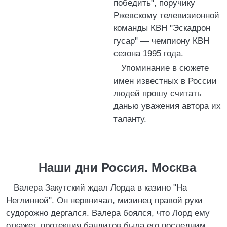
победить", поручику
Ржевскому телевизионной
команды КВН "Эскадрон
гусар" — чемпиону КВН
сезона 1995 года.
Упоминание в сюжете
имен известных в России
людей прошу считать
данью уважения автора их
таланту.
Наши дни Россия. Москва
Валера Закутский ждал Лорда в казино "На
Неглинной". Он нервничал, мизинец правой руки
судорожно дергался. Валера боялся, что Лорд ему
откажет, протекция бандитов была его последним