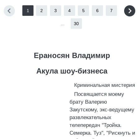
1
2
3
4
5
6
7
...
30
Ераносян
Владимир
Акула шоу-бизнеса
Криминальная мистерия
Посвящается моему
брату Валерию
Закутскому, экс-ведущему
развлекательных
телепередач "Тройка.
Семерка. Туз", "Рискнуть и