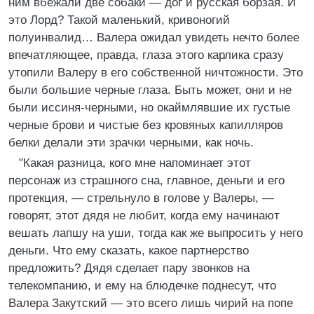
ним вбежали две собаки — дог и русская борзая. И
это Лорд? Такой маленький, кривоногий
полуинвалид… Валера ожидал увидеть нечто более
впечатляющее, правда, глаза этого карлика сразу
утопили Валеру в его собственной ничтожности. Это
были большие черные глаза. Быть может, они и не
были иссиня-черными, но окаймлявшие их густые
черные брови и чистые без кровяных капилляров
белки делали эти зрачки черными, как ночь.
"Какая разница, кого мне напоминает этот
персонаж из страшного сна, главное, деньги и его
протекция, — стрельнуло в голове у Валеры, —
говорят, этот дядя не любит, когда ему начинают
вешать лапшу на уши, тогда как же выпросить у него
деньги. Что ему сказать, какое партнерство
предложить? Дядя сделает пару звонков на
телекомпанию, и ему на блюдечке поднесут, что
Валера Закутский — это всего лишь чирий на попе