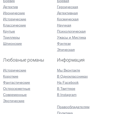
Боевик
Боевая
Детектив
Героическая
Иронические
Детективная
Исторические
Космическая
Классические
Научная
Крутые
Психологическая
Триллеры
Ужасы и Мистика
Шпионские
Фэнтези
Эпическая
Любовные романы
Информация
Исторические
Мы Вконтакте
Короткие
В Одноклассниках
Фантастические
На Facebook
Остросюжетные
В Твиттере
Современные
В Instagram
Эротические
Правообладателям
Политика