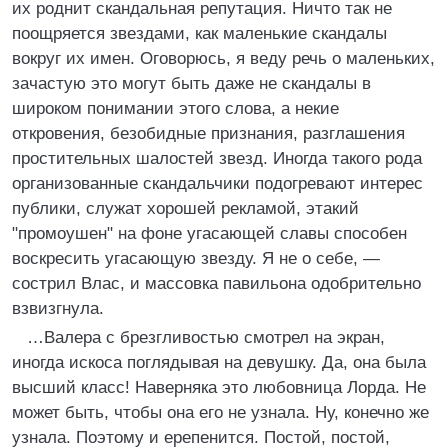
их роднит скандальная репутация. Ничто так не
поощряется звездами, как маленькие скандалы
вокруг их имен. Оговорюсь, я веду речь о маленьких,
зачастую это могут быть даже не скандалы в
широком понимании этого слова, а некие
откровения, безобидные признания, разглашения
простительных шалостей звезд. Иногда такого рода
организованные скандальчики подогревают интерес
публики, служат хорошей рекламой, этакий
"промоушен" на фоне угасающей славы способен
воскресить угасающую звезду. Я не о себе, —
сострил Влас, и массовка павильона одобрительно
взвизгнула.
…Валера с брезгливостью смотрел на экран,
иногда искоса поглядывая на девушку. Да, она была
высший класс! Наверняка это любовница Лорда. Не
может быть, чтобы она его не узнала. Ну, конечно же
узнала. Поэтому и ерепенится. Постой, постой,