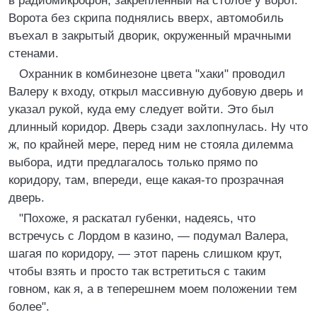
в радиомикрофон, закрепленный на столбе у ворот.
Ворота без скрипа поднялись вверх, автомобиль
въехал в закрытый дворик, окруженный мрачными
стенами.
Охранник в комбинезоне цвета "хаки" проводил
Валеру к входу, открыл массивную дубовую дверь и
указал рукой, куда ему следует войти. Это был
длинный коридор. Дверь сзади захлопнулась. Ну что
ж, по крайней мере, перед ним не стояла дилемма
выбора, идти предлагалось только прямо по
коридору, там, впереди, еще какая-то прозрачная
дверь.
"Похоже, я раскатал губенки, надеясь, что
встречусь с Лордом в казино, — подумал Валера,
шагая по коридору, — этот парень слишком крут,
чтобы взять и просто так встретиться с таким
говном, как я, а в теперешнем моем положении тем
более".