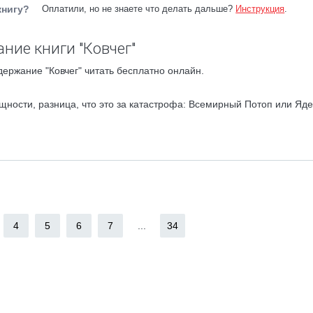
книгу?
Оплатили, но не знаете что делать дальше?
Инструкция
.
ние книги "Ковчег"
держание "Ковчег" читать бесплатно онлайн.
щности, разница, что это за катастрофа: Всемирный Потоп или Яд
4
5
6
7
...
34