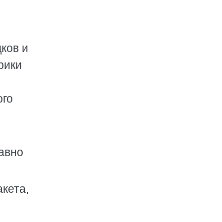
ков и
рики
ого
авно
акета,