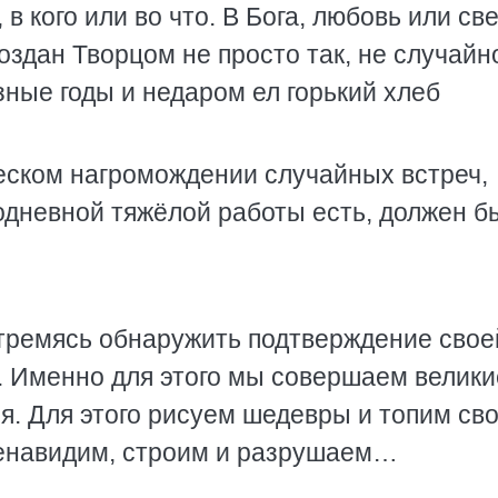
 кого или во что. В Бога, любовь или св
оздан Творцом не просто так, не случайн
ные годы и недаром ел горький хлеб
ческом нагромождении случайных встреч,
одневной тяжёлой работы есть, должен б
тремясь обнаружить подтверждение свое
. Именно для этого мы совершаем велики
я. Для этого рисуем шедевры и топим св
ненавидим, строим и разрушаем…