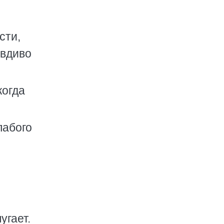
сти,
авдиво
когда
лабого
угает.