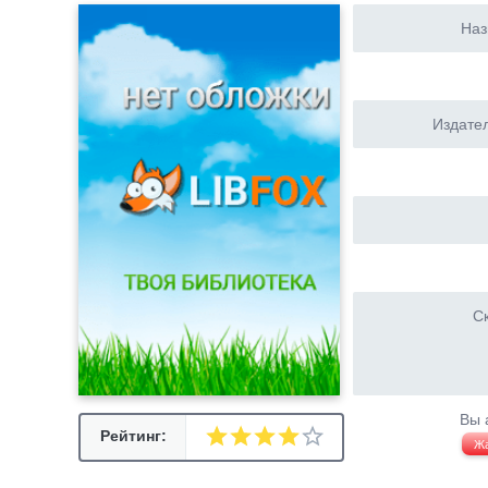
Наз
Издател
Ск
Вы 
Рейтинг:
Ж