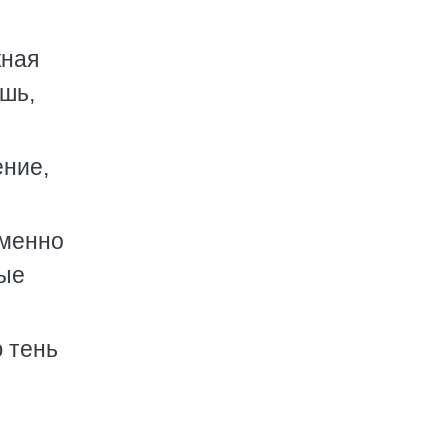
жная
ишь,
ение,
еменно
ные
 тень