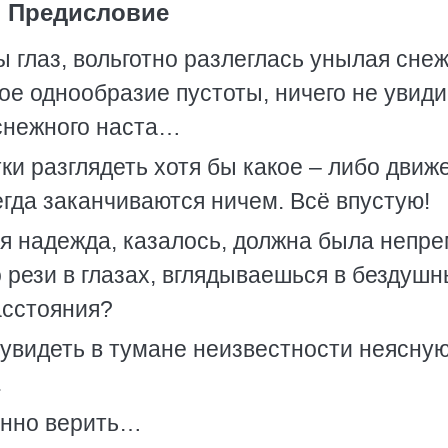
Предисловие
ы глаз, вольготно разлеглась унылая сне
рое однообразие пустоты, ничего не увид
 снежного наста…
и разглядеть хотя бы какое – либо движ
гда заканчиваются ничем. Всё впустую!
я надежда, казалось, должна была непр
о рези в глазах, вглядываешься в бездуш
асстояния?
увидеть в тумане неизвестности неясную
.
енно верить…