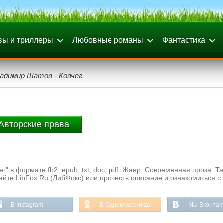
вы и триллеры
Любовные романы
Фантастика
адимир Шатов - Ковчег
Авторские права
" в формате fb2, epub, txt, doc, pdf. Жанр: Современная проза. Т
айте LibFox.Ru (ЛибФокс) или прочесть описание и ознакомиться с
В Instagram
В Одноклассниках
Мы Вконтак