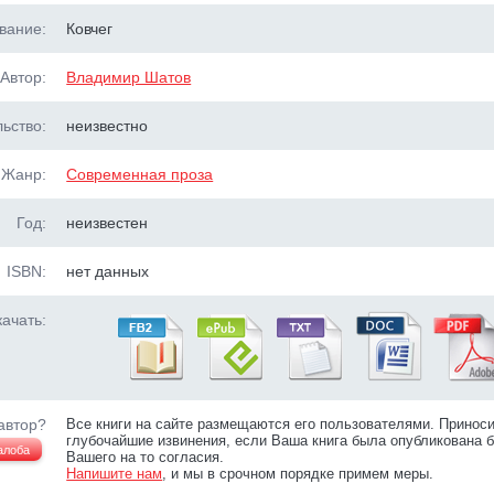
вание:
Ковчег
Автор:
Владимир Шатов
ьство:
неизвестно
Жанр:
Современная проза
Год:
неизвестен
ISBN:
нет данных
ачать:
автор?
Все книги на сайте размещаются его пользователями. Принос
глубочайшие извинения, если Ваша книга была опубликована б
алоба
Вашего на то согласия.
Напишите нам
, и мы в срочном порядке примем меры.