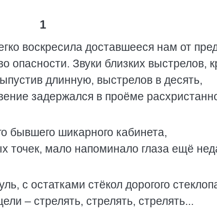
1
гко воскресила доставшееся нам от пред
о опасности. Звуки близких выстрелов, к
Выпустив длинную, выстрелов в десять,
овение задержался в проёме расхристанн
его бывшего шикарного кабинета,
ых точек, мало напоминало глаза ещё нед
ь, с остатками стёкол дорогого стеклоп
ели – стрелять, стрелять, стрелять...