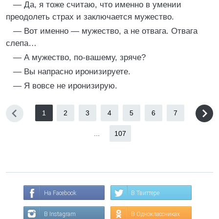
— Да, я тоже считаю, что именно в умении
преодолеть страх и заключается мужество.
— Вот именно — мужество, а не отвага. Отвага
слепа…
— А мужество, по-вашему, зряче?
— Вы напрасно иронизируете.
— Я вовсе не иронизирую.
1
2
3
4
5
6
7
...
107
На Facebook
В Твиттере
В Instagram
В Одноклассниках