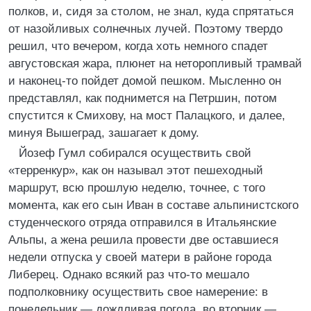
полков, и, сидя за столом, не знал, куда спрятаться
от назойливых солнечных лучей. Поэтому твердо
решил, что вечером, когда хоть немного спадет
августовская жара, плюнет на неторопливый трамвай
и наконец-то пойдет домой пешком. Мысленно он
представлял, как поднимется на Петршин, потом
спустится к Смихову, на мост Палацкого, и далее,
минуя Вышеград, зашагает к дому.
Йозеф Гумл собирался осуществить свой
«терренкур», как он называл этот пешеходный
маршрут, всю прошлую неделю, точнее, с того
момента, как его сын Иван в составе альпинистского
студенческого отряда отправился в Итальянские
Альпы, а жена решила провести две оставшиеся
недели отпуска у своей матери в районе города
Либерец. Однако всякий раз что-то мешало
подполковнику осуществить свое намерение: в
понедельник — дождливая погода, во вторник —