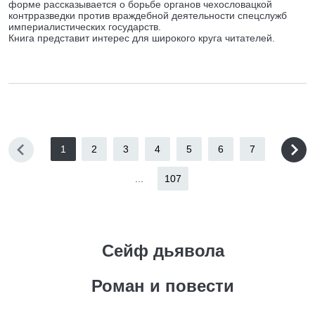
форме рассказывается о борьбе органов чехословацкой
контрразведки против враждебной деятельности спецслужб
империалистических государств.
Книга представит интерес для широкого круга читателей.
1
2
3
4
5
6
7
...
107
Сейф дьявола
Роман и повести