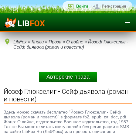
Войти
Регистрация
LibFox
»
Книги
»
Проза
»
О войне
» Йозеф Глюкселиг -
Сейф дьявола (роман и повести)
Авторские права
Йозеф Глюкселиг - Сейф дьявола (роман
и повести)
Здесь можно скачать бесплатно "Йозеф Глюкселиг - Сейф
дьявола (роман и повести)" в формате fb2, epub, txt, doc, pdf.
Жанр: О войне, издательство Военное издательство, год 1987.
Так же Вы можете читать книгу онлайн без регистрации и SMS
на сайте LibFox.Ru (ЛибФокс) или прочесть описание и