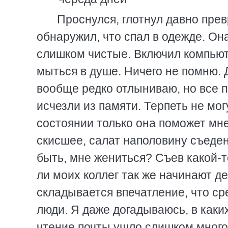
Проснулся, глотнул давно пре
обнаружил, что спал в одежде. Она
слишком чистые. Включил компьюте
мыться в душе. Hичего не помню. 
вообще редко отлыниваю, но все 
исчезли из памяти. Терпеть не мо
состоянии только она поможет мне
скисшее, салат наполовину съеден,
быть, мне жениться? Съев какой-т
ли моих коллег так же начинают д
складывается впечатление, что с
люди. Я даже догадываюсь, в каких
чтение почты ушло слишком много в