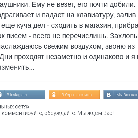
аушники. Ему не везет, его почти добили.
здрагивает и падает на клавиатуру, залив
 еще куча дел - сходить в магазин, прибра
ок писем - всего не перечислишь. Захлоп
 наслаждаюсь свежим воздухом, звоню из
 Дни проходят незаметно и одинаково и я 
изменить...
В Instagram
В Одноклассниках
Мы Вконтак
ьных сетях.
, комментируйте, обсуждайте. Мы ждём Вас!