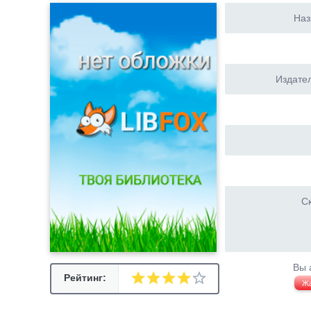
Наз
Издател
Ск
Вы 
Рейтинг:
Ж