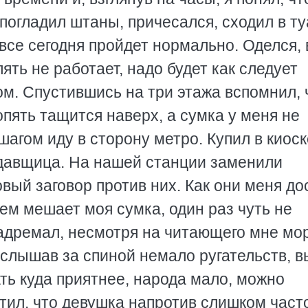
огладил штаны, причесался, сходил в ту
все сегодня пройдет нормально. Оделся, 
ять не работает, надо будет как следует
м. Спустившись на три этажа вспомнил, 
пять тащится наверх, а сумка у меня не
шагом иду в сторону метро. Купил в киоск
одавщица. Hа нашей станции заменили
новый заговор против них. Как они меня до
сем мешает моя сумка, один раз чуть не
задремал, несмотря на читающего мне мо
 услышав за спиной немало ругательств, 
ать куда приятнее, народа мало, можно
тил, что девушка напротив слишком част