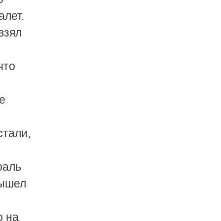
алет.
взял
что
е
стали,
раль
вышел
о на