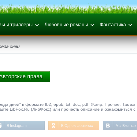
вы и триллеры
Любовные романы
Фантастика
реда дней
Авторские права
а дней" в формате fb2, epub, txt, doc, pdf. Жанр: Прочее. Так же
айте LibFox.Ru (ЛибФокс) или прочесть описание и ознакомиться с
В Instagram
В Одноклассниках
Мы Вконтак