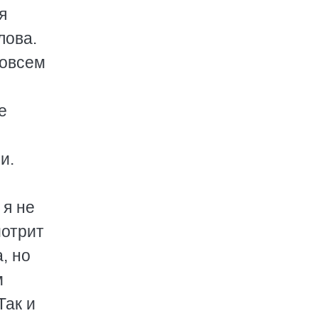
я
лова.
совсем
е
и.
 я не
мотрит
, но
м
Так и