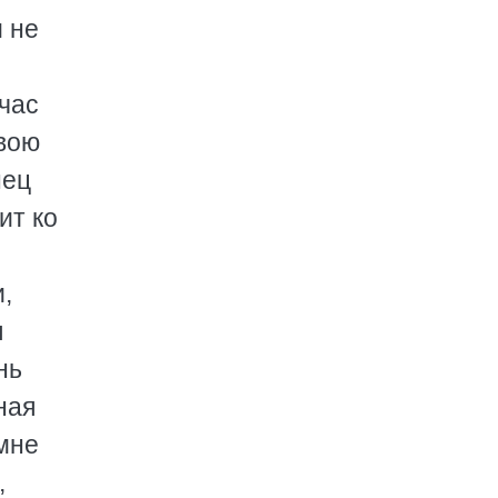
 не
час
свою
нец
ит ко
,
я
нь
ная
 мне
,