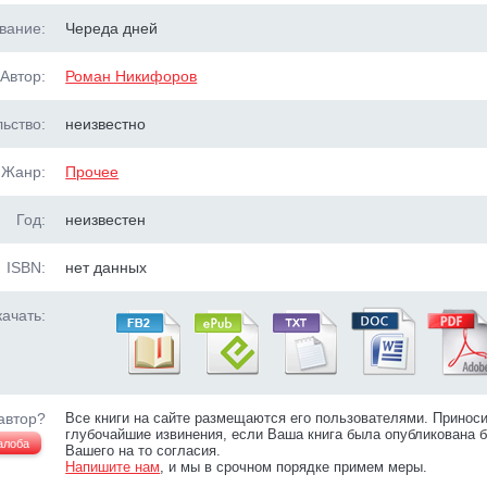
вание:
Череда дней
Автор:
Роман Никифоров
ьство:
неизвестно
Жанр:
Прочее
Год:
неизвестен
ISBN:
нет данных
ачать:
автор?
Все книги на сайте размещаются его пользователями. Принос
глубочайшие извинения, если Ваша книга была опубликована б
алоба
Вашего на то согласия.
Напишите нам
, и мы в срочном порядке примем меры.