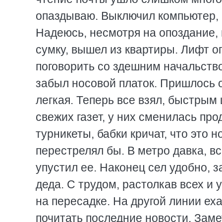
опаздываю. Выключил компьютер, п
Hадеюсь, несмотря на опоздание, 
сумку, вышел из квартиры. Лифт оп
поговорить со здешним начальство
забыл носовой платок. Пришлось о
легкая. Теперь все взял, быстрым 
свежих газет, у них сменилась пр
турникеты, бабки кричат, что это 
перестрелял бы. В метро давка, в
упустил ее. Hаконец сел удобно, 
деда. С трудом, растолкав всех и
на пересадке. Hа другой линии ех
почитать последние новости. Заме