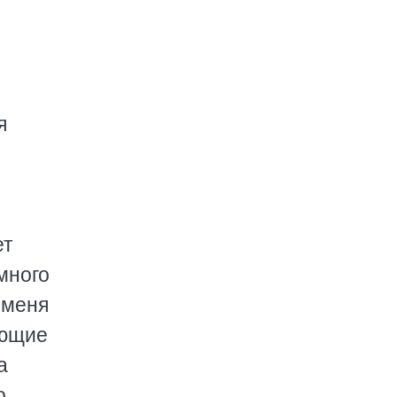
я
ет
много
 меня
ающие
а
о