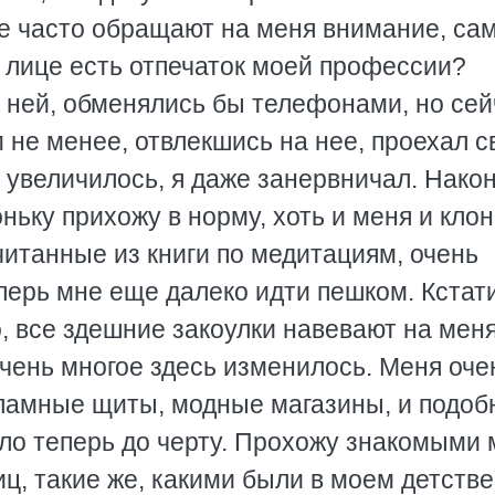
е часто обращают на меня внимание, сам
 лице есть отпечаток моей профессии?
с ней, обменялись бы телефонами, но сей
м не менее, отвлекшись на нее, проехал 
е увеличилось, я даже занервничал. Hако
ьку прихожу в норму, хоть и меня и клон
итанные из книги по медитациям, очень
еперь мне еще далеко идти пешком. Кстати
о, все здешние закоулки навевают на мен
очень многое здесь изменилось. Меня оче
ламные щиты, модные магазины, и подоб
ало теперь до черту. Прохожу знакомыми
иц, такие же, какими были в моем детстве