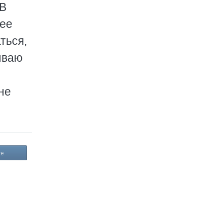
 В
 ее
ться,
ываю
не
те