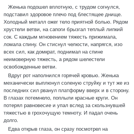
Женька подошел вплотную, с трудом согнулся,
подставил здоровое плечо под блестящее днище.
Холодный металл ожег тело приятной болью. Рядом
хрустели ветви, на сапоги брызгал теплый липкий
сок. С каждым мгновением тяжесть прижимала,
ломала спину. Он стиснул челюсти, напрягся, изо
всех сил, как домкрат, поднимал на спине
неимоверную тяжесть, а рядом шелестели
освобожденные ветви.
Вдруг рот наполнился горячей кровью. Женька
механически выплюнул соленую струйку и тут же из
последних сил рванул платформу вверх и в сторону.
В глазах потемнело, поплыли красные круги. Он
потерял равновесие и упал вслед за скользнувшей
тяжестью в грохочущую темноту. И падал очень
долго.
Едва открыв глаза, он сразу посмотрел на