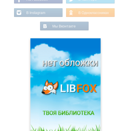
В Instagram
В Одноклассниках
Мы Вконтакте