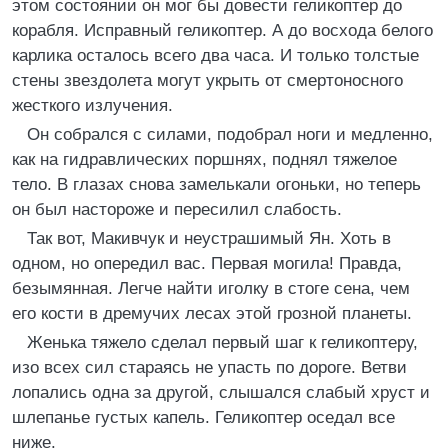
этом состоянии он мог бы довести геликоптер до
корабля. Исправный геликоптер. А до восхода белого
карлика осталось всего два часа. И только толстые
стены звездолета могут укрыть от смертоносного
жесткого излучения.
Он собрался с силами, подобрал ноги и медленно,
как на гидравлических поршнях, поднял тяжелое
тело. В глазах снова замелькали огоньки, но теперь
он был настороже и пересилил слабость.
Так вот, Макивчук и неустрашимый Ян. Хоть в
одном, но опередил вас. Первая могила! Правда,
безымянная. Легче найти иголку в стоге сена, чем
его кости в дремучих лесах этой грозной планеты.
Женька тяжело сделал первый шаг к геликоптеру,
изо всех сил стараясь не упасть по дороге. Ветви
лопались одна за другой, слышался слабый хруст и
шлепанье густых капель. Геликоптер оседал все
ниже.