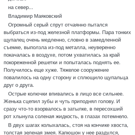
на север...
Владимир Маяковский
Огромный серый спрут отчаянно пытался
выбраться из-под железной платформы. Пара тонких
щупалец очень медленно, словно в замедленной
съемке, выползла из-под металла, неуверенно
покачалась в воздухе, потом ухватилась за край
покореженной решетки и попыталась поднять ее.
Получилось еще хуже. Тяжелое сооружение
повалилось на одну сторону и сплющило щупальца
друг о друга.
Острые колючки впивались в лицо все сильнее.
Женька сцепил зубы и чуть приподнял голову. И
сразу что-то взорвалось в затылке, в пересохший
рот хлынула соленая жидкость, в глазах потемнело.
В двух шагах колыхалась, стоя на кончике хвоста,
толстая зеленая змея. Капюшон у нее раздулся,