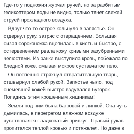
Где-то у подножия журчал ручей, но за разбитым
геликоптером воды не видно, только тянет свежей
струей прохладного воздуха.
Вдруг что-то острое кольнуло в запястье. Он
отдернул руку, затряс с отвращением. Большая
сизая сороконожка вцепилась в кисть и быстро, с
остервенением рвала кожу кривыми зазубренными
челюстями. Из ранки выступила кровь, побежала по
бледной коже, смывая мокрое суставчатое тело.
Он поспешно стряхнул отвратительную тварь,
отшвырнул слабой рукой. Запястье ныло, под
онемевшей кожей быстро вздувался бугорок.
Попадись этим крошечным хищникам!
Земля под ним была багровой и липкой. Она чуть
дымилась, в перегретом влажном воздухе
чувствовался сладковатый привкус. Правый рукав
пропитался теплой кровью и потяжелел. Но даже в