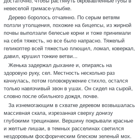
достаточно, чтобы растянуть окровавленные губы в
невеселой гримасе-улыбке.
Дерево боролось отчаянно. По серым ветвям
ползли утолщения, похожие на бицепсы, из жирной
почвы выползали белесые корни и тоже принимали
на себя тяжесть, но все было напрасно. Тяжелый
геликоптер всей тяжестью плющил, ломал, коверкал,
давил, крушил тонкие ветви...
Женька задержал дыхание и, опираясь на
здоровую руку, сел. Местность несколько раз
качнулась, потом головокружение стихло, остался
только навязчивый звон в ушах. Он сидел на сырой,
словно после обильного дождя, почве.
За изнемогающим в схватке деревом возвышалась
массивная скала, изрезанная сверху донизу
глубокими трещинами. Вершину покрывали красные
и желтые лишаи, в темных расселинах светился
нездоровым фосфорическим блеском зеленый мох.