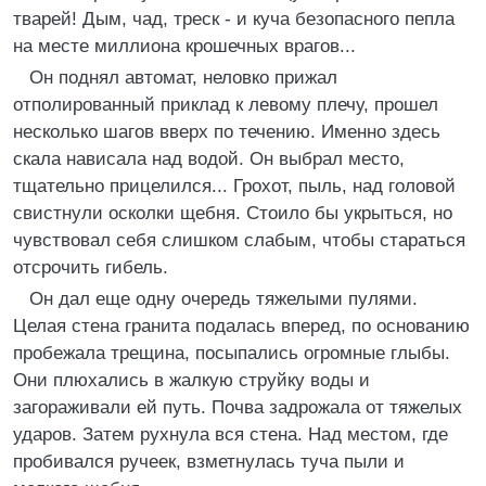
тварей! Дым, чад, треск - и куча безопасного пепла
на месте миллиона крошечных врагов...
Он поднял автомат, неловко прижал
отполированный приклад к левому плечу, прошел
несколько шагов вверх по течению. Именно здесь
скала нависала над водой. Он выбрал место,
тщательно прицелился... Грохот, пыль, над головой
свистнули осколки щебня. Стоило бы укрыться, но
чувствовал себя слишком слабым, чтобы стараться
отсрочить гибель.
Он дал еще одну очередь тяжелыми пулями.
Целая стена гранита подалась вперед, по основанию
пробежала трещина, посыпались огромные глыбы.
Они плюхались в жалкую струйку воды и
загораживали ей путь. Почва задрожала от тяжелых
ударов. Затем рухнула вся стена. Над местом, где
пробивался ручеек, взметнулась туча пыли и