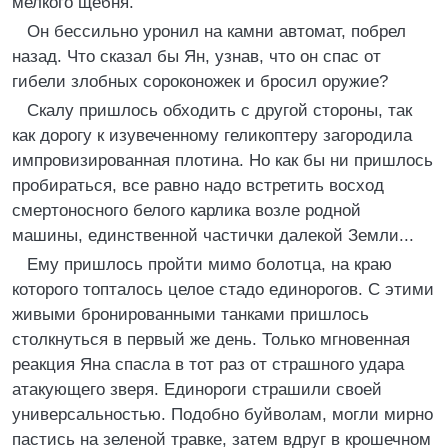
мелкого щебня.
Он бессильно уронил на камни автомат, побрел
назад. Что сказал бы Ян, узнав, что он спас от
гибели злобных сороконожек и бросил оружие?
Скалу пришлось обходить с другой стороны, так
как дорогу к изувеченному геликоптеру загородила
импровизированная плотина. Но как бы ни пришлось
пробираться, все равно надо встретить восход
смертоносного белого карлика возле родной
машины, единственной частички далекой Земли...
Ему пришлось пройти мимо болотца, на краю
которого топталось целое стадо единорогов. С этими
живыми бронированными танками пришлось
столкнуться в первый же день. Только мгновенная
реакция Яна спасла в тот раз от страшного удара
атакующего зверя. Единороги страшили своей
универсальностью. Подобно буйволам, могли мирно
пастись на зеленой травке, затем вдруг в крошечном