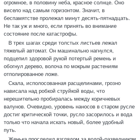
огромное, в половину неба, красное солнце. Оно
висело над самым горизонтом. Значит, в
беспамятстве пролежал минут десять-пятнадцать.
Не так уж и много, если принять во внимание
состояние после катастрофы.
В трех шагах среди толстых листьев лежал
тяжелый автомат. Он машинально нагнулся,
подцепил здоровой рукой потертый ремень и
обогнул дерево, волоча по мокрым растениям
отполированное ложе.
Скала, исполосованная расщелинами, грозно
нависала над робкой струйкой воды, что
нерешительно пробиралась между коричневых
валунов. Очевидно, уровень наносов в старом русле
достиг критической точки, русло засорилось и вода
только что начала искать новый, более удобный
путь.
Женька проследил взглядом за водой-разведчиком