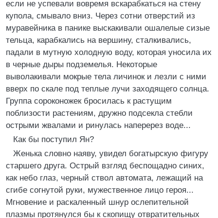
если не успевали вовремя вскарабкаться на стену
купола, смывало вниз. Через сотни отверстий из
муравейника в панике выскакивали ошалелые сизые
тельца, карабкались на вершину, сталкивались,
падали в мутную холодную воду, которая уносила их
в черные дыры подземелья. Некоторые
выволакивали мокрые тела личинок и лезли с ними
вверх по скале под теплые лучи заходящего солнца.
Группа сороконожек бросилась к растущим
поблизости растениям, дружно подсекла стебли
острыми жвалами и ринулась наперерез воде...
Как бы поступил Ян?
Женька словно наяву, увидел богатырскую фигуру
старшего друга. Острый взгляд беспощадно синих,
как небо глаз, черный ствол автомата, лежащий на
сгибе согнутой руки, мужественное лицо героя...
Мгновение и раскаленный шнур ослепительной
плазмы протянулся бы к скопищу отвратительных