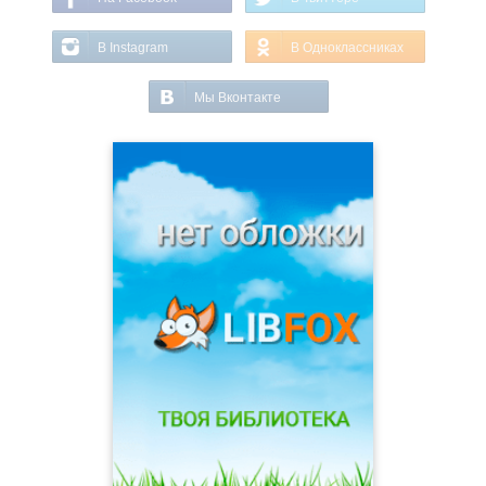
В Instagram
В Одноклассниках
Мы Вконтакте