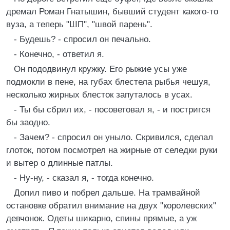
дремал Роман Гнатышин, бывший студент какого-то
вуза, а теперь "ШП", "швой парень".
- Будешь? - спросил он печально.
- Конечно, - ответил я.
Он пододвинул кружку. Его рыжие усы уже
подмокли в пене, на губах блестела рыбья чешуя,
несколько жирных блесток запуталось в усах.
- Ты бы сбрил их, - посоветовал я, - и постригся
бы заодно.
- Зачем? - спросил он уныло. Скривился, сделал
глоток, потом посмотрел на жирные от селедки руки
и вытер о длинные патлы.
- Ну-ну, - сказал я, - тогда конечно.
Допил пиво и побрел дальше. На трамвайной
остановке обратил внимание на двух "королевских"
девчонок. Одеты шикарно, спины прямые, а уж