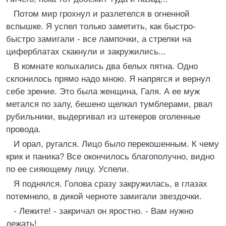
Потом мир грохнул и разлетелся в огненной
вспышке. Я успел только заметить, как быстро-
быстро замигали - все лампочки, а стрелки на
циферблатах скакнули и закружились...
В комнате колыхались два белых пятна. Одно
склонилось прямо надо мною. Я напрягся и вернул
себе зрение. Это была женщина, Галя. А ее муж
метался по залу, бешено щелкал тумблерами, рвал
рубильники, выдергивал из штекеров оголенные
провода.
И орал, ругался. Лицо было перекошенным. К чему
крик и паника? Все окончилось благополучно, видно
по ее сияющему лицу. Успели.
Я поднялся. Голова сразу закружилась, в глазах
потемнело, в дикой черноте замигали звездочки.
- Лежите! - закричал он яростно. - Вам нужно
лежать!