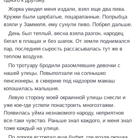
одного к другому.
Жорка увидел меня издали, взял еще два пива.
Кружки были щербатые, поцарапанные. Полрыбца
взяли у Заммеля, ему сунули пиво. Побрел дальше.
День был теплый, весна взяла разгон, народец
бегал в плащах и без шапок. От земли поднимался
пар, последняя сырость рассасывалась тут же в
теплом воздухе.
По тротуару бродили разомлевшие девочки с
нашей улицы. Повыползали на солнышко
пенсионеры, в скверике под надзором мамаш
копошилась малышня.
Левую сторону моей окраинной улицы снесли и
уже кое-где успели понастроить многоэтажки.
Появилась уйма незнакомого народу, неприятное
все-таки чувство. Раньше знал каждого, и меня знал
тоже каждый на улице.
По дороге встретил еще буфет, где возле окошка