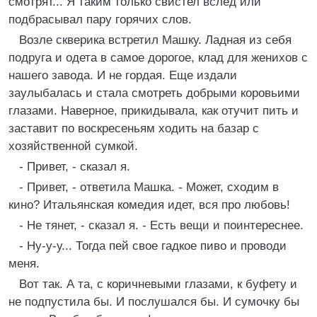
смотрят... Я таким только свистел вслед или
подбрасывал пару горячих слов.
Возле скверика встретил Машку. Ладная из себя
подруга и одета в самое дорогое, клад для женихов с
нашего завода. И не гордая. Еще издали
заулыбалась и стала смотреть добрыми коровьими
глазами. Наверное, прикидывала, как отучит пить и
заставит по воскресеньям ходить на базар с
хозяйственной сумкой.
- Привет, - сказал я.
- Привет, - ответила Машка. - Может, сходим в
кино? Итальянская комедия идет, вся про любовь!
- Не тянет, - сказал я. - Есть вещи и поинтереснее.
- Ну-у-у... Тогда пей свое гадкое пиво и проводи
меня.
Вот так. А та, с коричневыми глазами, к буфету и
не подпустила бы. И послушался бы. И сумочку бы