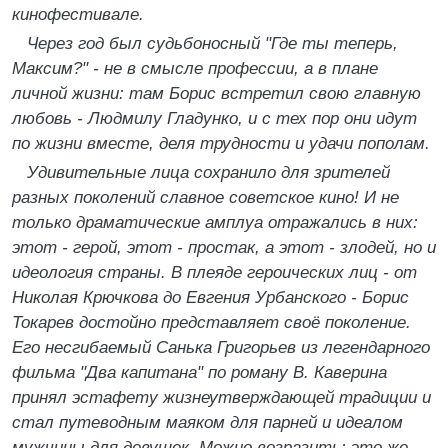
кинофестивале.
Через год был судьбоносный "Где ты теперь,
Максим?" - не в смысле профессии, а в плане
личной жизни: там Борис встретил свою главную
любовь - Людмилу Гладунко, и с тех пор они идут
по жизни вместе, деля трудности и удачи пополам.
Удивительные лица сохранило для зрителей
разных поколений славное советское кино! И не
только драматические амплуа отражались в них:
этот - герой, этот - простак, а этот - злодей, но и
идеология страны. В плеяде героических лиц - от
Николая Крючкова до Евгения Урбанского - Борис
Токарев достойно представляет своё поколение.
Его несгибаемый Санька Григорьев из легендарного
фильма "Два капитана" по роману В. Каверина
принял эстафету жизнеутверждающей традиции и
стал путеводным маяком для парней и идеалом
мужчины для девушек. Можно возразить: это же