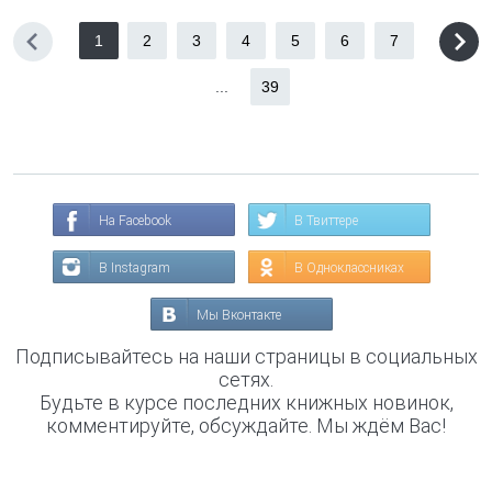
1
2
3
4
5
6
7
...
39
На Facebook
В Твиттере
В Instagram
В Одноклассниках
Мы Вконтакте
Подписывайтесь на наши страницы в социальных
сетях.
Будьте в курсе последних книжных новинок,
комментируйте, обсуждайте. Мы ждём Вас!