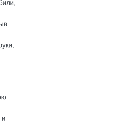
били,
рыв
руки,
ою
 и