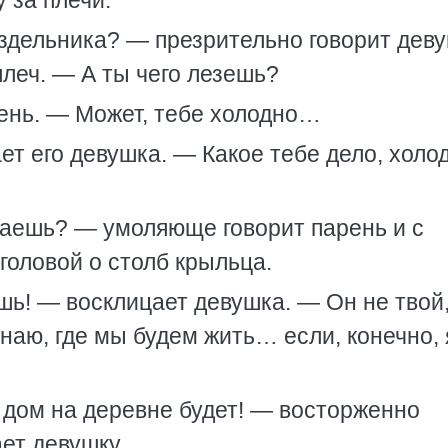
 за плечи.
здельника? — презрительно говорит деву
плеч. — А ты чего лезешь?
ень. — Может, тебе холодно…
т его девушка. — Какое тебе дело, холо
чаешь? — умоляюще говорит парень и с
головой о столб крыльца.
шь! — восклицает девушка. — Он не твой,
наю, где мы будем жить… если, конечно, 
дом на деревне будет! — восторженно
ет девушку.