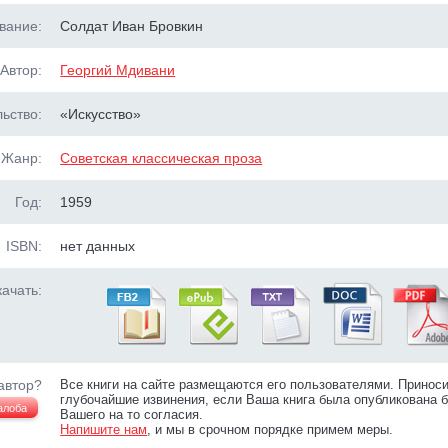
вание:
Солдат Иван Бровкин
Автор:
Георгий Мдивани
ьство:
«Искусство»
Жанр:
Советская классическая проза
Год:
1959
ISBN:
нет данных
ачать:
автор?
Все книги на сайте размещаются его пользователями. Принос
глубочайшие извинения, если Ваша книга была опубликована б
алоба
Вашего на то согласия.
Напишите нам
, и мы в срочном порядке примем меры.