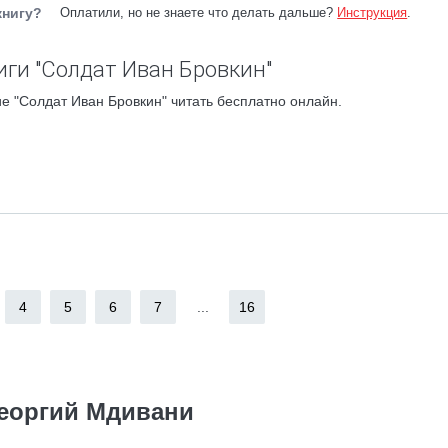
книгу?
Оплатили, но не знаете что делать дальше?
Инструкция
.
иги "Солдат Иван Бровкин"
е "Солдат Иван Бровкин" читать бесплатно онлайн.
4
5
6
7
...
16
еоргий Мдивани