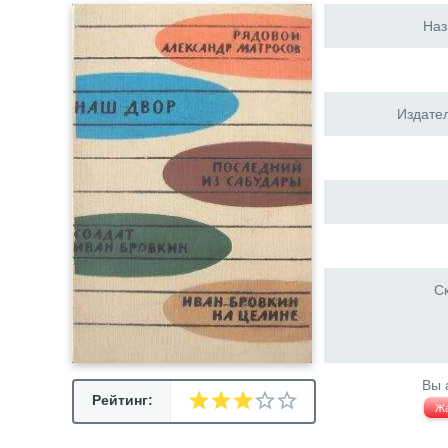
Наз
Издател
Ск
Вы 
Рейтинг:
Ж