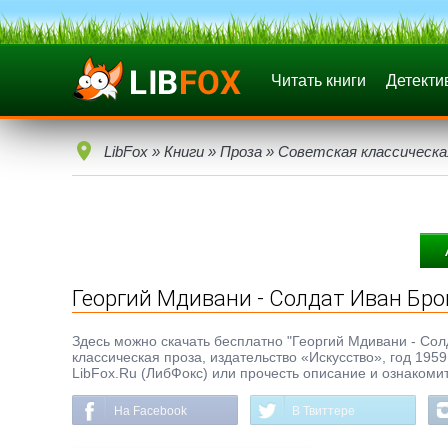
Читать книги
Детекти
LibFox
»
Книги
»
Проза
»
Советская классическа
Георгий Мдивани - Солдат Иван Бр
Здесь можно скачать бесплатно "Георгий Мдивани - Солда
классическая проза, издательство «Искусство», год 195
LibFox.Ru (ЛибФокс) или прочесть описание и ознакомит
На Facebook
В Твиттере