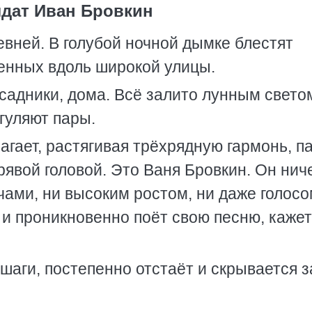
дат Иван Бровкин
евней. В голубой ночной дымке блестят
енных вдоль широкой улицы.
садники, дома. Всё залито лунным свето
 гуляют пары.
агает, растягивая трёхрядную гармонь, п
рявой головой. Это Ваня Бровкин. Он нич
ами, ни высоким ростом, ни даже голосо
о и проникновенно поёт свою песню, кажет
шаги, постепенно отстаёт и скрывается з