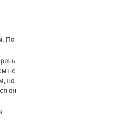
м. По
арень
ем не
м, но
ся он
а