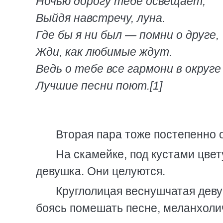
Ночью дорогу тебе освещает,
Выйдя навстречу, луна.
Где бы я ни был — помни о друге,
Жди, как любимые ждут.
Ведь о тебе все гармони в округе
Лучшие песни поют.[1]
Вторая пара тоже постепенно о
На скамейке, под кустами цве
девушка. Они целуются.
Круглолицая веснушчатая деву
боясь помешать песне, меланхолич