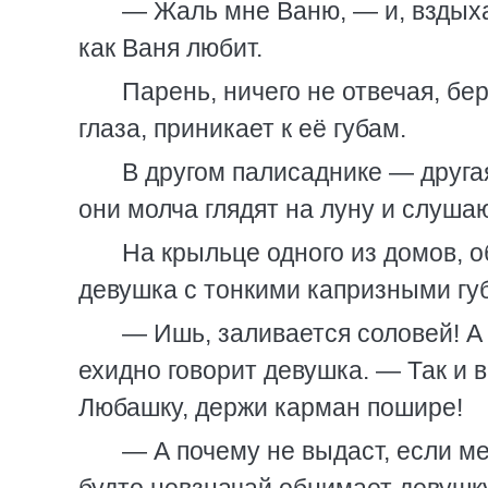
— Жаль мне Ваню, — и, вздыха
как Ваня любит.
Парень, ничего не отвечая, бе
глаза, приникает к её губам.
В другом палисаднике — другая
они молча глядят на луну и слуша
На крыльце одного из домов, о
девушка с тонкими капризными гу
— Ишь, заливается соловей! А 
ехидно говорит девушка. — Так и 
Любашку, держи карман пошире!
— А почему не выдаст, если м