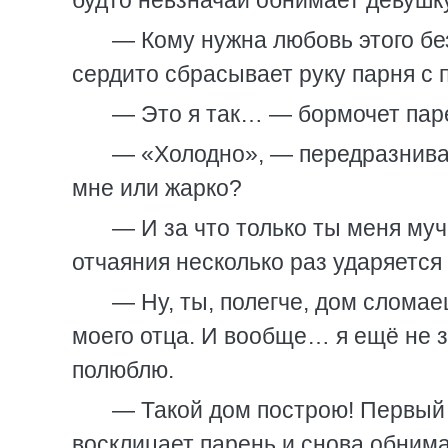
будто невзначай обнимает девушку
— Кому нужна любовь этого бе
сердито сбрасывает руку парня с 
— Это я так… — бормочет пар
— «Холодно», — передразнивае
мне или жарко?
— И за что только ты меня му
отчаяния несколько раз ударяется 
— Ну, ты, полегче, дом сломае
моего отца. И вообще… я ещё не з
полюблю.
— Такой дом построю! Первый 
восклицает парень и снова обнима