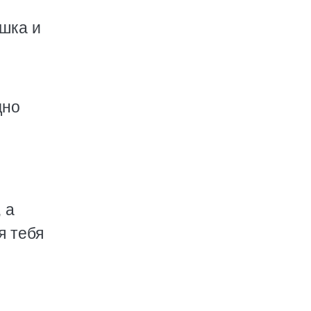
шка и
дно
 а
я тебя