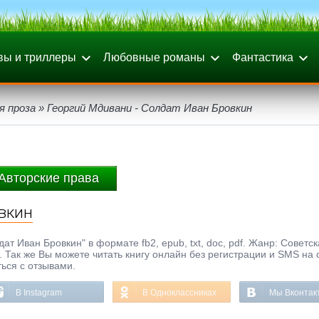
вы и триллеры
Любовные романы
Фантастика
я проза
» Георгий Мдивани - Солдат Иван Бровкин
Авторские права
овкин
т Иван Бровкин" в формате fb2, epub, txt, doc, pdf. Жанр: Советс
9. Так же Вы можете читать книгу онлайн без регистрации и SMS на 
ься с отзывами.
В Instagram
В Одноклассниках
Мы Вконтак