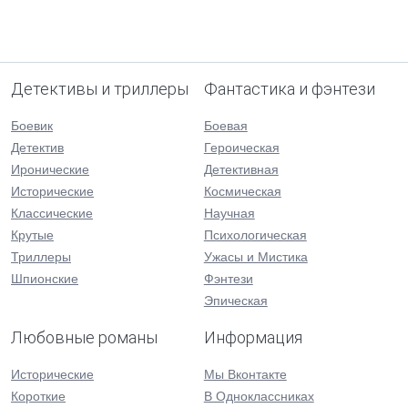
Детективы и триллеры
Фантастика и фэнтези
Боевик
Боевая
Детектив
Героическая
Иронические
Детективная
Исторические
Космическая
Классические
Научная
Крутые
Психологическая
Триллеры
Ужасы и Мистика
Шпионские
Фэнтези
Эпическая
Любовные романы
Информация
Исторические
Мы Вконтакте
Короткие
В Одноклассниках