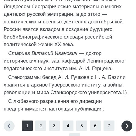
Ляндресом биографические материалы о многих
деятелях русской эмиграции, а до этого —
политических и военных деятелях дооктябрьской
России явятся вкладом в создание будущего
биобиблиографического словаря российской
политической жизни XX века.
Старцев Виталий Иванович
— доктор
исторических наук, зав. кафедрой Ленинградского
педагогического института им. А. И. Герцена.
Стенограммы бесед А. И. Гучкова с Н. А. Базили
хранятся в архиве Гуверовского института войны,
революции и мира Стэнфордского университета.1)
С любезного разрешения его дирекции
предпринимается настоящая публикация.
1
2
3
4
5
6
7