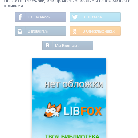
LibFox.Ru (ЛибФокс) или прочесть описание и ознакомиться с
отзывами.
На Facebook
В Твиттере
В Instagram
В Одноклассниках
Мы Вконтакте