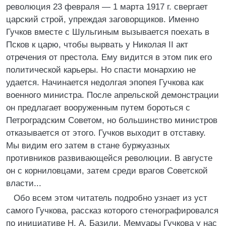
революция 23 февраля — 1 марта 1917 г. свергает
царский строй, упреждая заговорщиков. Именно
Гучков вместе с Шульгиным вызывается поехать в
Псков к царю, чтобы вырвать у Николая II акт
отречения от престола. Ему видится в этом пик его
политической карьеры. Но спасти монархию не
удается. Начинается недолгая эпопея Гучкова как
военного министра. После апрельской демонстрации
он предлагает вооруженным путем бороться с
Петроградским Советом, но большинство министров
отказывается от этого. Гучков выходит в отставку.
Мы видим его затем в стане буржуазных
противников развивающейся революции. В августе
он с корниловцами, затем среди врагов Советской
власти...
Обо всем этом читатель подробно узнает из уст
самого Гучкова, рассказ которого стенографировался
по инициативе Н. А. Базили. Мемуары Гучкова у нас