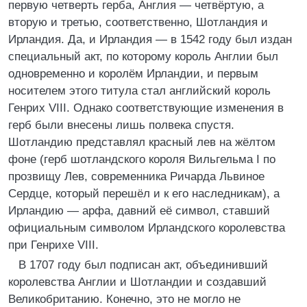
первую четверть герба, Англия — четвёртую, а
вторую и третью, соответственно, Шотландия и
Ирландия. Да, и Ирландия — в 1542 году был издан
специальный акт, по которому король Англии был
одновременно и королём Ирландии, и первым
носителем этого титула стал английский король
Генрих VIII. Однако соответствующие изменения в
герб были внесены лишь полвека спустя.
Шотландию представлял красный лев на жёлтом
фоне (герб шотландского короля Вильгельма I по
прозвищу Лев, современника Ричарда Львиное
Сердце, который перешёл и к его наследникам), а
Ирландию — арфа, давний её символ, ставший
официальным символом Ирландского королевства
при Генрихе VIII.
В 1707 году был подписан акт, объединивший
королевства Англии и Шотландии и создавший
Великобританию. Конечно, это не могло не