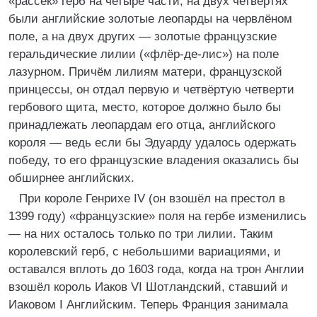
«рассёк» герб на четыре части; на двух четвертях
были английские золотые леопарды на червлёном
поле, а на двух других — золотые французские
геральдические лилии («флёр-де-лис») на поле
лазурном. Причём лилиям матери, французской
принцессы, он отдал первую и четвёртую четверти
гербового щита, место, которое должно было бы
принадлежать леопардам его отца, английского
короля — ведь если бы Эдуарду удалось одержать
победу, то его французские владения оказались бы
обширнее английских.
При короле Генрихе IV (он взошёл на престол в
1399 году) «французские» поля на гербе изменились
— на них осталось только по три лилии. Таким
королевский герб, с небольшими вариациями, и
оставался вплоть до 1603 года, когда на трон Англии
взошёл король Иаков VI Шотландский, ставший и
Иаковом I Английским. Теперь Франция занимала