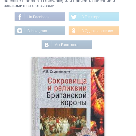
на сайте LibFox.Ru (ЛибФокс) или прочесть описание и
ознакомиться с отзывами.
На Facebook
В Твиттере
В Instagram
В Одноклассниках
Мы Вконтакте