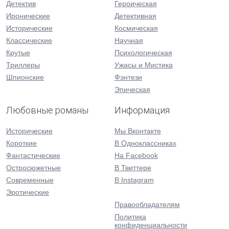
Детектив
Героическая
Иронические
Детективная
Исторические
Космическая
Классические
Научная
Крутые
Психологическая
Триллеры
Ужасы и Мистика
Шпионские
Фэнтези
Эпическая
Любовные романы
Информация
Исторические
Мы Вконтакте
Короткие
В Одноклассниках
Фантастические
На Facebook
Остросюжетные
В Твиттере
Современные
В Instagram
Эротические
Правообладателям
Политика
конфиденциальности