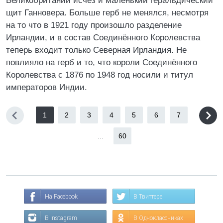
Великобритании исчез и маленький геральдический
щит Ганновера. Больше герб не менялся, несмотря
на то что в 1921 году произошло разделение
Ирландии, и в состав Соединённого Королевства
теперь входит только Северная Ирландия. Не
повлияло на герб и то, что короли Соединённого
Королевства с 1876 по 1948 год носили и титул
императоров Индии.
1
2
3
4
5
6
7
...
60
На Facebook
В Твиттере
В Instagram
В Одноклассниках