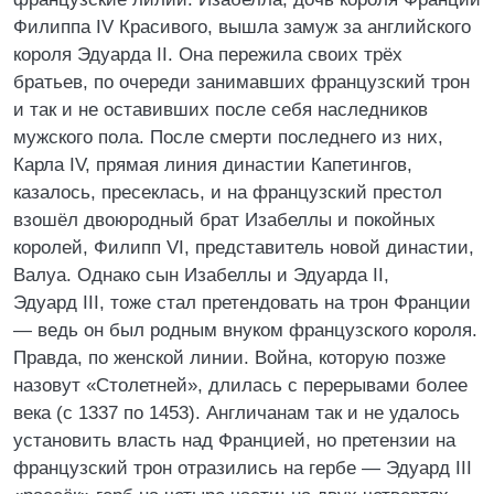
Филиппа IV Красивого, вышла замуж за английского
короля Эдуарда II. Она пережила своих трёх
братьев, по очереди занимавших французский трон
и так и не оставивших после себя наследников
мужского пола. После смерти последнего из них,
Карла IV, прямая линия династии Капетингов,
казалось, пресеклась, и на французский престол
взошёл двоюродный брат Изабеллы и покойных
королей, Филипп VI, представитель новой династии,
Валуа. Однако сын Изабеллы и Эдуарда II,
Эдуард III, тоже стал претендовать на трон Франции
— ведь он был родным внуком французского короля.
Правда, по женской линии. Война, которую позже
назовут «Столетней», длилась с перерывами более
века (с 1337 по 1453). Англичанам так и не удалось
установить власть над Францией, но претензии на
французский трон отразились на гербе — Эдуард III