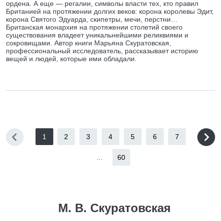
ордена. А еще — регалии, символы власти тех, кто правил
Британией на протяжении долгих веков: корона королевы Эдит,
корона Святого Эдуарда, скипетры, мечи, перстни…
Британская монархия на протяжении столетий своего
существования владеет уникальнейшими реликвиями и
сокровищами. Автор книги Марьяна Скуратовская,
профессиональный исследователь, рассказывает историю
вещей и людей, которые ими обладали.
1
2
3
4
5
6
7
...
60
M. В. Скуратовская