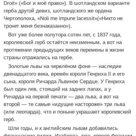
Droit» («Бог и моё право»). В шотландском варианте
герба другой девиз, шотландского же ордена
Чертополоха, «Noli me impune lacessit»(«Никто не
тронет меня безнаказанно»).
Вот уже более полутора сотен лет, с 1837 года,
королевский герб остаётся неизменным, а вот на
протяжении предыдущих веков перемены в жизни
страны отражались на гербе.
Золотые львы на червлёном фоне — наследие
двенадцатого века, времён короля Генриха II и его
сына, короля Ричарда Львиное Сердце. У Генриха
был один лев, стоящий на задних лапах, а у
Ричарда на первой печати — два льва, а вот на
второй — те самые «идущие настороже» три льва
(или леопарда), что и поныне украшают королевский
герб.
Шли годы, и к английским львам добавились
французские лилии. Изабелла, дочь короля Франции