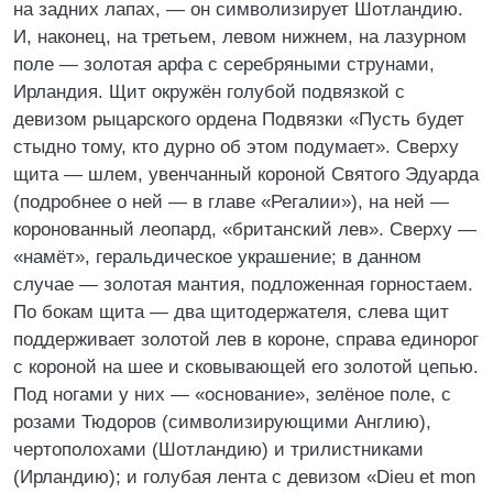
на задних лапах, — он символизирует Шотландию.
И, наконец, на третьем, левом нижнем, на лазурном
поле — золотая арфа с серебряными струнами,
Ирландия. Щит окружён голубой подвязкой с
девизом рыцарского ордена Подвязки «Пусть будет
стыдно тому, кто дурно об этом подумает». Сверху
щита — шлем, увенчанный короной Святого Эдуарда
(подробнее о ней — в главе «Регалии»), на ней —
коронованный леопард, «британский лев». Сверху —
«намёт», геральдическое украшение; в данном
случае — золотая мантия, подложенная горностаем.
По бокам щита — два щитодержателя, слева щит
поддерживает золотой лев в короне, справа единорог
с короной на шее и сковывающей его золотой цепью.
Под ногами у них — «основание», зелёное поле, с
розами Тюдоров (символизирующими Англию),
чертополохами (Шотландию) и трилистниками
(Ирландию); и голубая лента с девизом «Dieu et mon