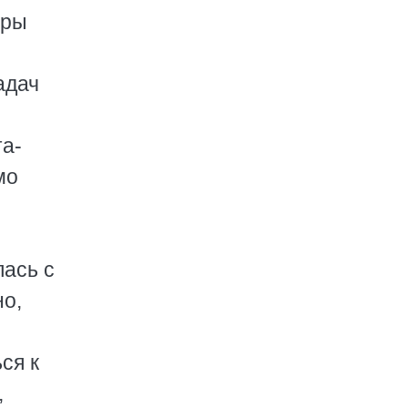
еры
адач
а-
мо
лась с
но,
ся к
,