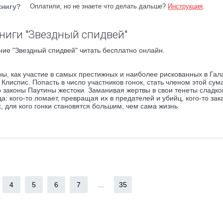
книгу?
Оплатили, но не знаете что делать дальше?
Инструкция
.
ниги "Звездный спидвей"
ие "Звездный спидвей" читать бесплатно онлайн.
ы, как участие в самых престижных и наиболее рискованных в Гал
Клиспис. Попасть в число участников гонок, стать членом этой су
законы Паутины жестоки. Заманивая жертвы в свои тенеты сладко
да: кого-то ломает, превращая их в предателей и убийц, кого-то зак
 для кого гонки становятся большим, чем сама жизнь.
4
5
6
7
...
35