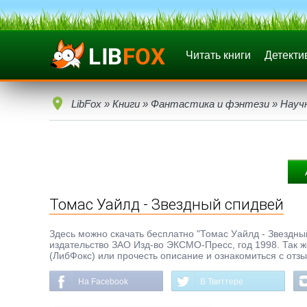
Читать книги
Детекти
LibFox
»
Книги
»
Фантастика и фэнтези
»
Науч
Томас Уайлд - Звездный спидвей
Здесь можно скачать бесплатно "Томас Уайлд - Звездный 
издательство ЗАО Изд-во ЭКСМО-Пресс, год 1998. Так ж
(ЛибФокс) или прочесть описание и ознакомиться с отз
На Facebook
В Твиттере