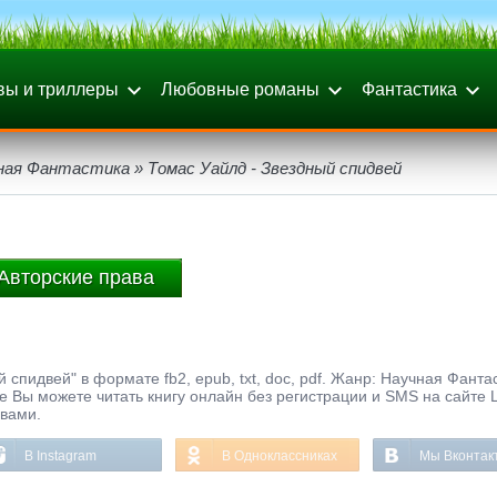
вы и триллеры
Любовные романы
Фантастика
ная Фантастика
» Томас Уайлд - Звездный спидвей
Авторские права
спидвей" в формате fb2, epub, txt, doc, pdf. Жанр: Научная Фанта
е Вы можете читать книгу онлайн без регистрации и SMS на сайте 
ывами.
В Instagram
В Одноклассниках
Мы Вконтак