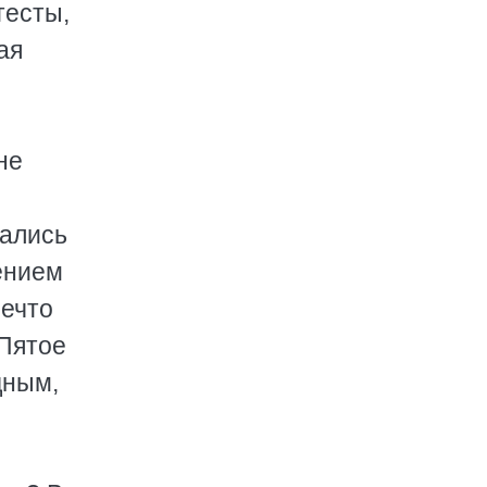
тесты,
ая
не
тались
ением
нечто
«Пятое
дным,