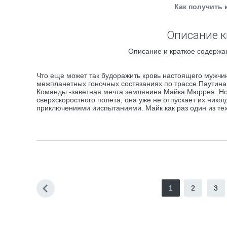
Как получить 
Описание к
Описание и краткое содержан
Что еще может так будоражить кровь настоящего мужчин
межпланетных гоночных состязаниях по трассе Паутина 
Команды -заветная мечта землянина Майка Мюррея. Но 
сверхскоростного полета, она уже не отпускает их никог
приключениями ииспытаниями. Майк как раз один из тех,
1
2
3