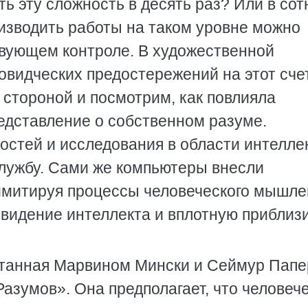
ь эту сложность в десять раз? Или в сот
оизводить работы на таком уровне можно
твующем контроле. В художественной
видческих предостережений на этот счет
 стороной и посмотрим, как повлияла
едставление о собственном разуме.
стей и исследования в области интелле
лужбу. Сами же компьютеры внесли
имитируя процессы человеческого мышле
видение интеллекта и вплотную приблиз
отанная Марвином Мински и Сеймур Папе
азумов». Она предполагает, что человеч