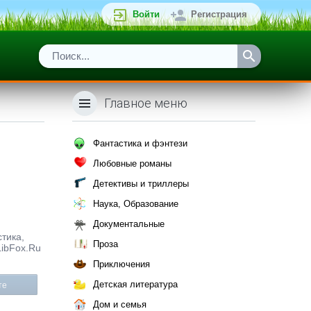
Войти
Регистрация
Главное меню
Фантастика и фэнтези
Любовные романы
Детективы и триллеры
Наука, Образование
Документальные
стика,
Проза
LibFox.Ru
Приключения
Детская литература
те
Дом и семья