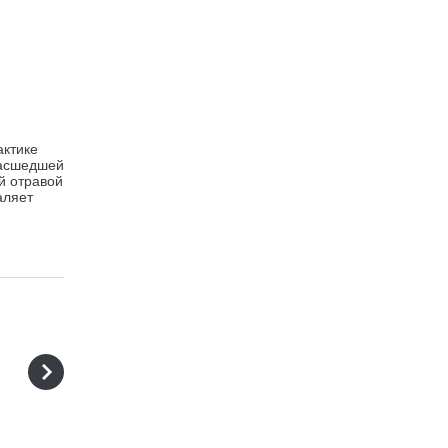
актике
масшедшей
й отравой
аляет