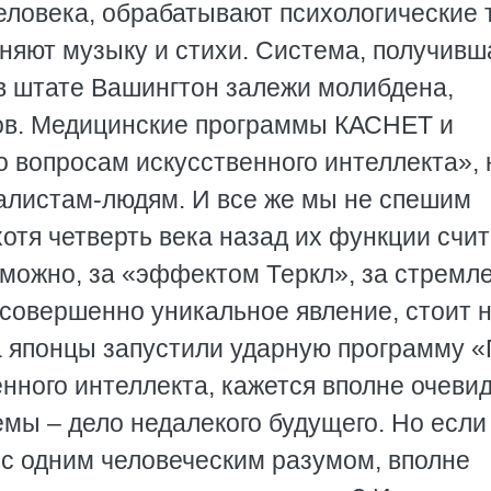
еловека, обрабатывают психологические 
няют музыку и стихи. Система, получивш
 штате Вашингтон залежи молибдена,
ов. Медицинские программы КАСНЕТ и
 вопросам искусственного интеллекта», 
алистам-людям. И все же мы не спешим
отя четверть века назад их функции счи
зможно, за «эффектом Теркл», за стремл
ь совершенно уникальное явление, стоит 
да японцы запустили ударную программу 
нного интеллекта, кажется вполне очеви
мы – дело недалекого будущего. Но если
 с одним человеческим разумом, вполне