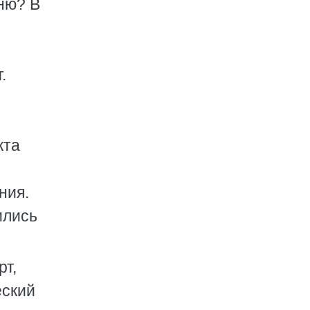
ню? В
.
кта
ния.
ились
рт,
еский