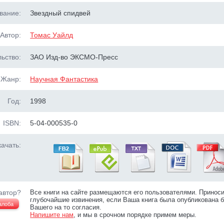
вание:
Звездный спидвей
Автор:
Томас Уайлд
ьство:
ЗАО Изд-во ЭКСМО-Пресс
Жанр:
Научная Фантастика
Год:
1998
ISBN:
5-04-000535-0
ачать:
автор?
Все книги на сайте размещаются его пользователями. Принос
глубочайшие извинения, если Ваша книга была опубликована б
алоба
Вашего на то согласия.
Напишите нам
, и мы в срочном порядке примем меры.