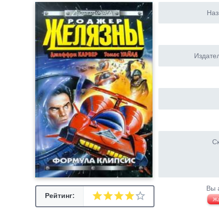
Наз
Издател
Ск
Вы 
Рейтинг:
Ж