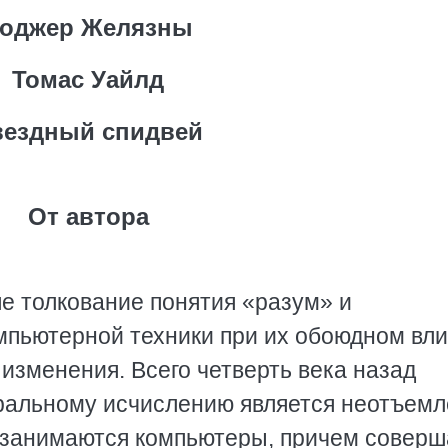
оджер Желязны
Томас Уайлд
вездный спидвей
От автора
е толкование понятия «разум» и
мпьютерной техники при их обоюдном вл
 изменения. Всего четверть века назад
егральному исчислению является неотъем
м занимаются компьютеры, причем совер