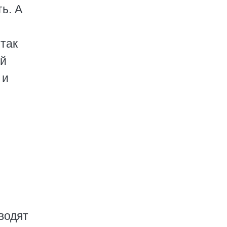
ь. А
 так
ой
 и
водят