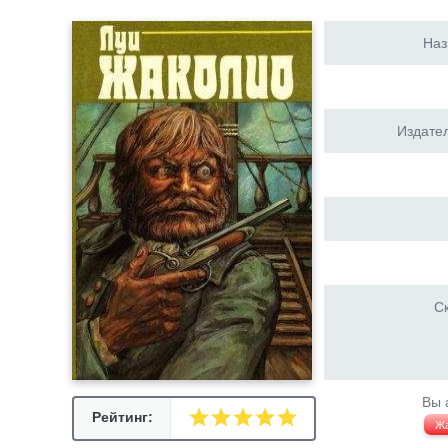
Наз
Издател
Ск
Вы 
Рейтинг:
Ж