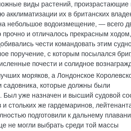
можные виды растений, произрастающие 
ью акклиматизации их в британских владе
 на небольшое водоизмещение, — всего д
о прочно и отличалось прекрасным ходом
добивались чести командовать этим судн
ое поручение, с которым посылался бриг
исленные почести и солидное вознаграж
учших моряков, а Лондонское Королевск
и садовника, которые должны были
. Был уже назначен и высший судовой со
 и стольких же гардемаринов, лейтенанта
олностью подготовили к дальнему плавани
ще не могли выбрать среди той массы