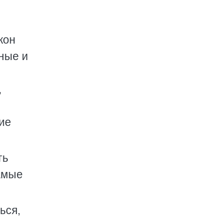
жон
ные и
,
ие
ть
самые
ься,