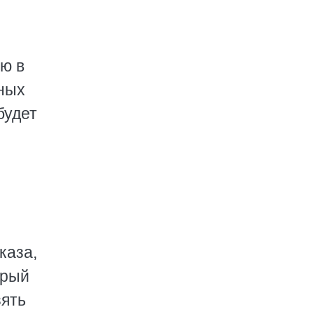
ю в
тных
будет
каза,
орый
зять