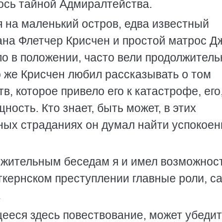
лось тайной Адмиралтейства.
 на маленький остров, едва известный
на Флетчер Крисчен и простой матрос Д
ло в положении, часто вели продолжитель
 же Крисчен любил рассказывать о том
, которое привело его к катастрофе, его
ость. Кто знает, быть может, в этих
ных страданиях он думал найти успокоен
лжительным беседам я и имел возможнос
питкернском преступлении главные роли, 
.
ееся здесь повествование, может убедит