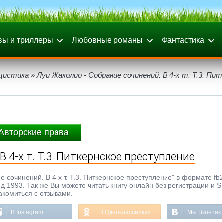
вы и триллеры
Любовные романы
Фантастика
цистика
» Луи Жаколио - Собрание сочинений. В 4-х т. Т.3. Пи
Авторские права
 4-х т. Т.3. Питкернское преступление
 сочинений. В 4-х т. Т.3. Питкернское преступление" в формате fb2
 год 1993. Так же Вы можете читать книгу онлайн без регистрации и 
акомиться с отзывами.
В Instagram
В Одноклассниках
Мы Вконтак