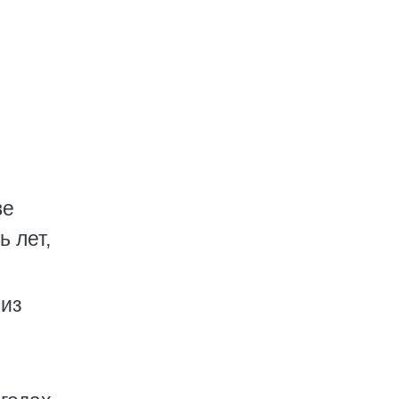
ве
ь лет,
 из