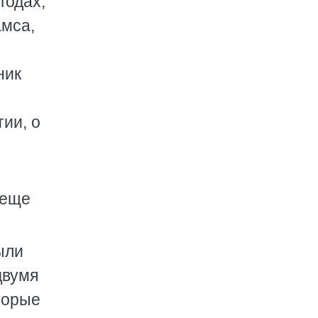
годах,
амса,
ник
ии, о
 еще
ыли
двумя
торые