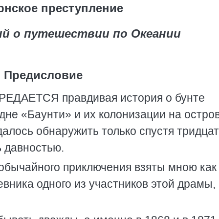
рнское преступление
ий о путешествии по Океании
Предисловие
ДАЕТСЯ правдивая история о бунте
дне «Баунти» и их колонизации на остро
далось обнаружить только спустя тридцат
ь давностью.
обычайного приключения взяты мною как
евника одного из участников этой драмы,