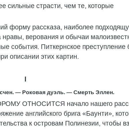
ее сильные страсти, чем те, которые
вий форму рассказа, наиболее подходящу
на нравы, верования и обычаи малоизвес
мые события. Питкернское преступление 
при описании этих картин.
I
счен. — Роковая дуэль. — Смерть Эллен.
ОРОМУ ОТНОСИТСЯ начало нашего расс
яжение английского брига «Баунти», кот
тельства к островам Полинезии, чтобы в