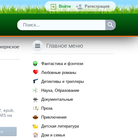
Войти
Регистрация
Главное меню
ткернское
Фантастика и фэнтези
Любовные романы
Детективы и триллеры
Наука, Образование
Документальные
Проза
, epub,
SMS на
Приключения
Детская литература
те
Дом и семья