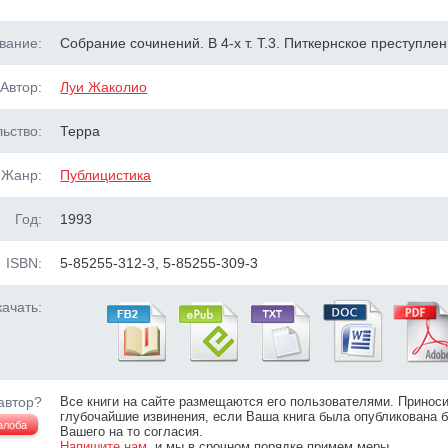
вание:
Собрание сочинений. В 4-х т. Т.3. Питкернское преступле
Автор:
Луи Жаколио
ьство:
Терра
Жанр:
Публицистика
Год:
1993
ISBN:
5-85255-312-3, 5-85255-309-3
ачать:
автор?
Все книги на сайте размещаются его пользователями. Принос
глубочайшие извинения, если Ваша книга была опубликована б
алоба
Вашего на то согласия.
Напишите нам
, и мы в срочном порядке примем меры.