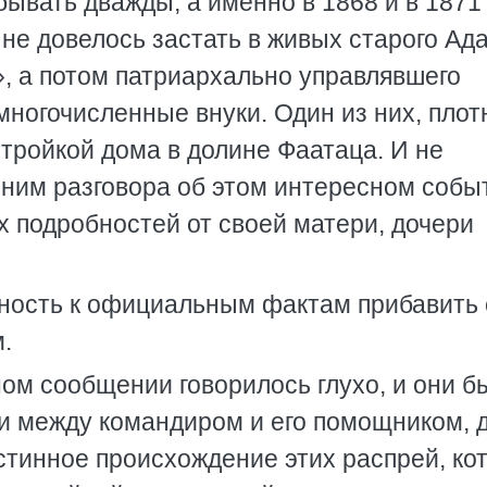
ывать дважды, а именно в 1868 и в 1871 
 не довелось застать в живых старого Ад
, а потом патриархально управлявшего
многочисленные внуки. Один из них, плот
тройкой дома в долине Фаатаца. И не
с ним разговора об этом интересном событ
х подробностей от своей матери, дочери
жность к официальным фактам прибавить
.
ом сообщении говорилось глухо, и они б
и между командиром и его помощником, 
тинное происхождение этих распрей, ко