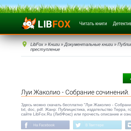
Читать книги
Детекти
LibFox
»
Книги
»
Документальные книги
»
Публи
преступление
Луи Жаколио - Собрание сочинений. В
Здесь можно скачать бесплатно "Луи Жаколио - Собрание
txt, doc, pdf. Жанр: Публицистика, издательство Терра,
сайте LibFox.Ru (ЛибФокс) или прочесть описание и озн
На Facebook
В Твиттере