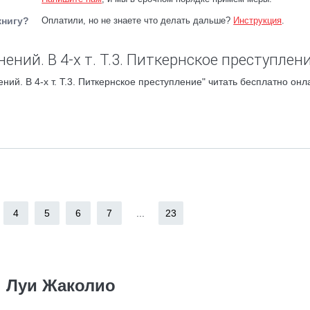
книгу?
Оплатили, но не знаете что делать дальше?
Инструкция
.
ний. В 4-х т. Т.3. Питкернское преступлени
ий. В 4-х т. Т.3. Питкернское преступление" читать бесплатно онл
4
5
6
7
...
23
Луи Жаколио