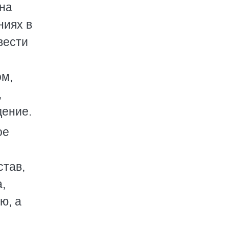
на
ниях в
вести
,
ом,
,
дение.
ое
став,
,
ю, а