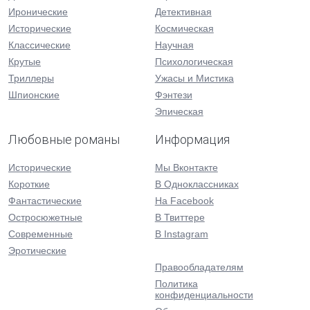
Иронические
Детективная
Исторические
Космическая
Классические
Научная
Крутые
Психологическая
Триллеры
Ужасы и Мистика
Шпионские
Фэнтези
Эпическая
Любовные романы
Информация
Исторические
Мы Вконтакте
Короткие
В Одноклассниках
Фантастические
На Facebook
Остросюжетные
В Твиттере
Современные
В Instagram
Эротические
Правообладателям
Политика
конфиденциальности