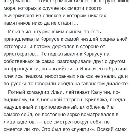
штурманов — этих скромных безвестных тружеников
моря, которых в случае их смерти просто
вычеркивают из списков и которым никаких
памятников никогда не ставят…
Илья был штурманским сыном, то есть
принадлежал в Корпусе к самой низшей социальной
категории, и потому держался в стороне от
аристократов… Те подкатывали к Корпусу на
собственных рысаках, разговаривали друг с другом
по-французски, по-английски, а Илья и его «братия»
плелись пешком, иностранных языков не знали, да и
по-русски-то говорили иногда на гаванском диалекте.
Ротный командир Ильи, лейтенант Калугин, по-
видимому, был большой стервец. Кривляка, всегда
надушенный и припомаженный, влюбленный в
самого себя, он постоянно зорко всматривался в
лица кадетов, — все смотрел вокруг себя, не
смеется ли кто. Это был его «пунктик». Всякий смех