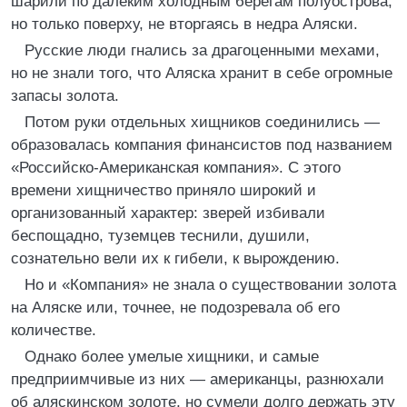
шарили по далеким холодным берегам полуострова,
но только поверху, не вторгаясь в недра Аляски.
Русские люди гнались за драгоценными мехами,
но не знали того, что Аляска хранит в себе огромные
запасы золота.
Потом руки отдельных хищников соединились —
образовалась компания финансистов под названием
«Российско-Американская компания». С этого
времени хищничество приняло широкий и
организованный характер: зверей избивали
беспощадно, туземцев теснили, душили,
сознательно вели их к гибели, к вырождению.
Но и «Компания» не знала о существовании золота
на Аляске или, точнее, не подозревала об его
количестве.
Однако более умелые хищники, и самые
предприимчивые из них — американцы, разнюхали
об аляскинском золоте, но сумели долго держать эту