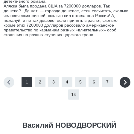
детективного романа.
Аляска была продана США за 7200000 долларов. Так
дешево?.. Да нет! — гораздо дешевле, если сосчитать, сколько
человеческих жизней, сколько сил стоила она России! А,
пожалуй, и не так дешево, если принять в расчет, сколько
кроме этих 7200000 долларов рассовало американское
правительство по карманам разных «влиятельных» особ,
стоявших на разных ступенях царского трона.
1
2
3
4
5
6
7
...
14
Василий НОВОДВОРСКИЙ