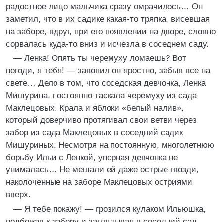
радостное лицо мальчика сразу омрачилось… Он
заметил, что в их садике какая-то тряпка, висевшая
на заборе, вдруг, при его появлении на дворе, словно
сорвалась куда-то вниз и исчезла в соседнем саду.
— Ленка! Опять ты черемуху ломаешь? Вот
погоди, я тебя! — завопил он яростно, забыв все на
свете… Дело в том, что соседская девчонка, Ленка
Мишурина, постоянно таскала черемуху из сада
Маклецовых. Крала и яблоки «белый налив»,
который доверчиво протягивал свои ветви через
забор из сада Маклецовых в соседний садик
Мишуриных. Несмотря на постоянную, многолетнюю
борьбу Ильи с Ленкой, упорная девчонка не
унималась… Не мешали ей даже острые гвозди,
наколоченные на заборе Маклецовых остриями
вверх.
— Я тебе покажу! — грозился кулаком Ильюшка,
подбежав к забору и заглядывая в соседний сад.