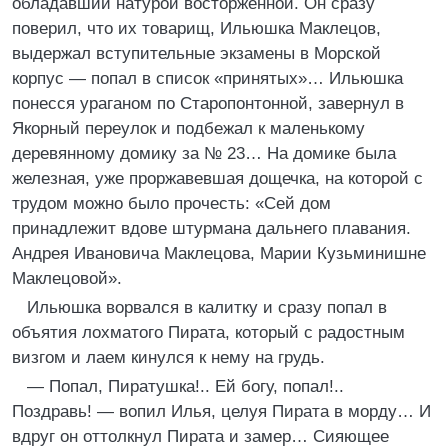
обладавший натурой восторженной. Он сразу
поверил, что их товарищ, Ильюшка Маклецов,
выдержал вступительные экзамены в Морской
корпус — попал в список «принятых»… Ильюшка
понесся ураганом по Старопонтонной, завернул в
Якорный переулок и подбежал к маленькому
деревянному домику за № 23… На домике была
железная, уже проржавевшая дощечка, на которой с
трудом можно было прочесть: «Сей дом
принадлежит вдове штурмана дальнего плавания.
Андрея Ивановича Маклецова, Марии Кузьминишне
Маклецовой».
Ильюшка ворвался в калитку и сразу попал в
объятия лохматого Пирата, который с радостным
визгом и лаем кинулся к нему на грудь.
— Попал, Пиратушка!.. Ей богу, попал!..
Поздравь! — вопил Илья, целуя Пирата в морду… И
вдруг он оттолкнул Пирата и замер… Сияющее