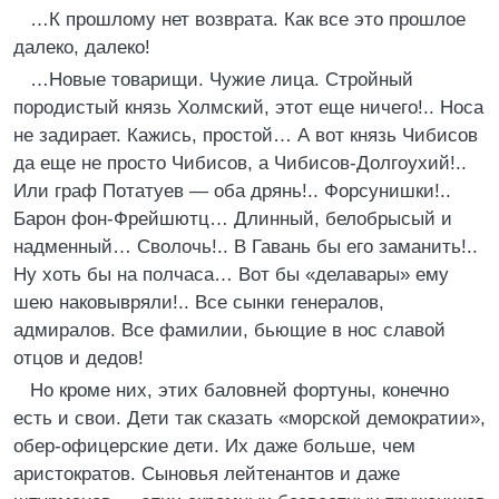
…К прошлому нет возврата. Как все это прошлое
далеко, далеко!
…Новые товарищи. Чужие лица. Стройный
породистый князь Холмский, этот еще ничего!.. Носа
не задирает. Кажись, простой… А вот князь Чибисов
да еще не просто Чибисов, а Чибисов-Долгоухий!..
Или граф Потатуев — оба дрянь!.. Форсунишки!..
Барон фон-Фрейшютц… Длинный, белобрысый и
надменный… Сволочь!.. В Гавань бы его заманить!..
Ну хоть бы на полчаса… Вот бы «делавары» ему
шею наковывряли!.. Все сынки генералов,
адмиралов. Все фамилии, бьющие в нос славой
отцов и дедов!
Но кроме них, этих баловней фортуны, конечно
есть и свои. Дети так сказать «морской демократии»,
обер-офицерские дети. Их даже больше, чем
аристократов. Сыновья лейтенантов и даже