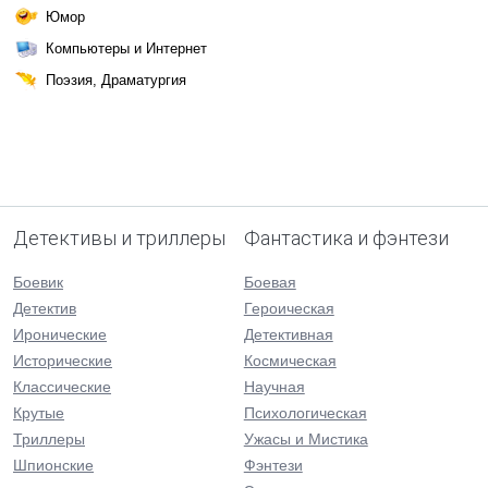
Юмор
Компьютеры и Интернет
Поэзия, Драматургия
Детективы и триллеры
Фантастика и фэнтези
Боевик
Боевая
Детектив
Героическая
Иронические
Детективная
Исторические
Космическая
Классические
Научная
Крутые
Психологическая
Триллеры
Ужасы и Мистика
Шпионские
Фэнтези