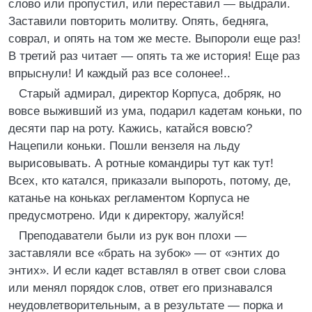
слово или пропустил, или переставил — выдрали.
Заставили повторить молитву. Опять, бедняга,
соврал, и опять на том же месте. Выпороли еще раз!
В третий раз читает — опять та же история! Еще раз
впрыснули! И каждый раз все солонее!..
Старый адмирал, директор Корпуса, добряк, но
вовсе выживший из ума, подарил кадетам коньки, по
десяти пар на роту. Кажись, катайся вовсю?
Нацепили коньки. Пошли вензеля на льду
вырисовывать. А ротные командиры тут как тут!
Всех, кто катался, приказали выпороть, потому, де,
катанье на коньках регламентом Корпуса не
предусмотрено. Иди к директору, жалуйся!
Преподаватели были из рук вон плохи —
заставляли все «брать на зубок» — от «энтих до
энтих». И если кадет вставлял в ответ свои слова
или менял порядок слов, ответ его признавался
неудовлетворительным, а в результате — порка и