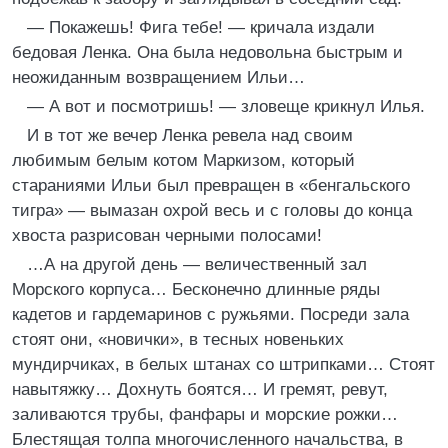
— Покажешь! Фига тебе! — кричала издали
бедовая Ленка. Она была недовольна быстрым и
неожиданным возвращением Ильи…
— А вот и посмотришь! — зловеще крикнул Илья.
И в тот же вечер Ленка ревела над своим
любимым белым котом Маркизом, который
стараниями Ильи был превращен в «бенгальского
тигра» — вымазан охрой весь и с головы до конца
хвоста разрисован черными полосами!
…А на другой день — величественный зал
Морского корпуса… Бесконечно длинные ряды
кадетов и гардемаринов с ружьями. Посреди зала
стоят они, «новички», в тесных новеньких
мундирчиках, в белых штанах со штрипками… Стоят
навытяжку… Дохнуть боятся… И гремят, ревут,
заливаются трубы, фанфары и морские рожки…
Блестящая толпа многочисленного начальства, в