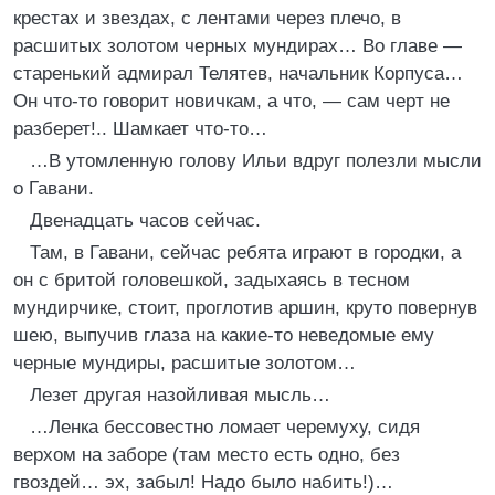
крестах и звездах, с лентами через плечо, в
расшитых золотом черных мундирах… Во главе —
старенький адмирал Телятев, начальник Корпуса…
Он что-то говорит новичкам, а что, — сам черт не
разберет!.. Шамкает что-то…
…В утомленную голову Ильи вдруг полезли мысли
о Гавани.
Двенадцать часов сейчас.
Там, в Гавани, сейчас ребята играют в городки, а
он с бритой головешкой, задыхаясь в тесном
мундирчике, стоит, проглотив аршин, круто повернув
шею, выпучив глаза на какие-то неведомые ему
черные мундиры, расшитые золотом…
Лезет другая назойливая мысль…
…Ленка бессовестно ломает черемуху, сидя
верхом на заборе (там место есть одно, без
гвоздей… эх, забыл! Надо было набить!)…