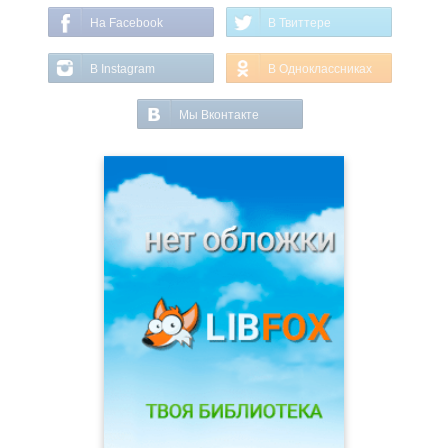
На Facebook
В Твиттере
В Instagram
В Одноклассниках
Мы Вконтакте