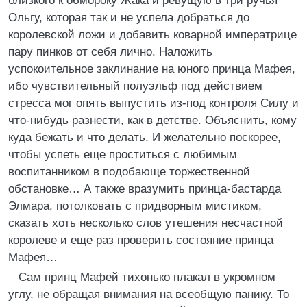
близкого к обмороку Жака и ревущую в три ручья
Ольгу, которая так и не успела добраться до
королевской ложи и добавить коварной императрице
пару пинков от себя лично. Наложить
успокоительное заклинание на юного принца Мафея,
ибо чувствительный полуэльф под действием
стресса мог опять выпустить из-под контроля Силу и
что-нибудь разнести, как в детстве. Объяснить, кому
куда бежать и что делать. И желательно поскорее,
чтобы успеть еще проститься с любимым
воспитанником в подобающе торжественной
обстановке… А также вразумить принца-бастарда
Элмара, потолковать с придворным мистиком,
сказать хоть несколько слов утешения несчастной
королеве и еще раз проверить состояние принца
Мафея…
Сам принц Мафей тихонько плакал в укромном
углу, не обращая внимания на всеобщую панику. То