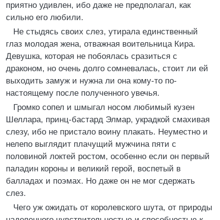
приятно удивлен, ибо даже не предполагал, как
сильно его любили.
Не стыдясь своих слез, утирала единственный
глаз молодая жена, отважная воительница Кира.
Девушка, которая не побоялась сразиться с
драконом, но очень долго сомневалась, стоит ли ей
выходить замуж и нужна ли она кому-то по-
настоящему после полученного увечья.
Громко сопел и шмыгал носом любимый кузен
Шеллара, принц-бастард Элмар, украдкой смахивая
слезу, ибо не пристало воину плакать. Неуместно и
нелепо выглядит плачущий мужчина пяти с
половиной локтей ростом, особенно если он первый
паладин короны и великий герой, воспетый в
балладах и поэмах. Но даже он не мог сдержать
слез.
Чего уж ожидать от королевского шута, от природы
наделенного чувствительностью и способностью к