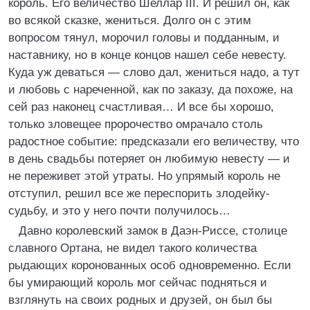
король. Его величество Шеллар III. И решил он, как
во всякой сказке, жениться. Долго он с этим
вопросом тянул, морочил головы и подданным, и
наставнику, но в конце концов нашел себе невесту.
Куда уж деваться — слово дал, жениться надо, а тут
и любовь с нареченной, как по заказу, да похоже, на
сей раз наконец счастливая… И все бы хорошо,
только зловещее пророчество омрачало столь
радостное событие: предсказали его величеству, что
в день свадьбы потеряет он любимую невесту — и
не переживет этой утраты. Но упрямый король не
отступил, решил все же переспорить злодейку-
судьбу, и это у него почти получилось…
Давно королевский замок в Даэн-Риссе, столице
славного Ортана, не видел такого количества
рыдающих коронованных особ одновременно. Если
бы умирающий король мог сейчас подняться и
взглянуть на своих родных и друзей, он был бы