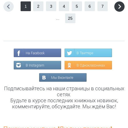
1
2
3
4
5
6
7
...
25
На Facebook
В Твиттере
В Instagram
В Одноклассниках
Мы Вконтакте
Подписывайтесь на наши страницы в социальных
сетях.
Будьте в курсе последних книжных новинок,
комментируйте, обсуждайте. Мы ждём Вас!