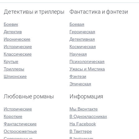
Детективы и триллеры
Фантастика и фэнтези
Боевик
Боевая
Детектив
Героическая
Иронические
Детективная
Исторические
Космическая
Классические
Научная
Крутые
Психологическая
Триллеры
Ужасы и Мистика
Шпионские
Фэнтези
Эпическая
Любовные романы
Информация
Исторические
Мы Вконтакте
Короткие
В Одноклассниках
Фантастические
На Facebook
Остросюжетные
В Твиттере
Современные
В Instagram