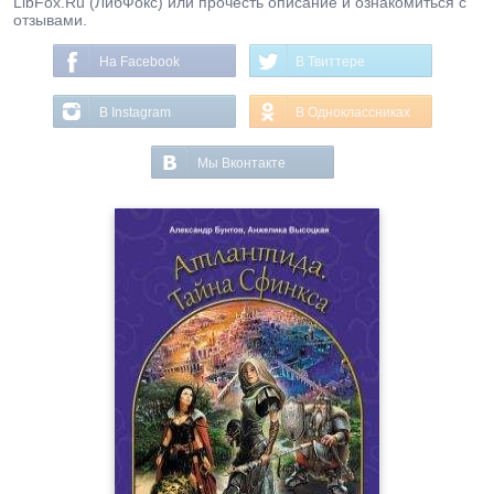
LibFox.Ru (ЛибФокс) или прочесть описание и ознакомиться с
отзывами.
На Facebook
В Твиттере
В Instagram
В Одноклассниках
Мы Вконтакте