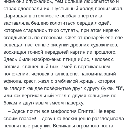
ниже они спускались, тем больше любопытство и
страх одолевали их. Пустынный холод пронизывал.
Царившая в этом месте особая энергетика
заставляла бешено колотиться сердца людей,
которые старались тихо ступать, при этом нервно
оглядываясь по сторонам. Свет от фонарей еле-еле
освещал настенные рисунки древних художников,
восхищая точной передачей картин из прошлого.
Здесь были изображены: птица ибис, человек с
рогами, священный бык, змей в вертикальном
положении, человек в капюшоне, напоминающий
эфиопа, крест, жезл с эмблемой жрицы, которая
выглядит как две повёрнутые друг к другу буквы “В”,
или как вертикальный жезл с двумя кольцами по
бокам и двуглавым змеем наверху.
– Здесь почти вся мифология Египта! Не верю
своим глазам! – девушка восхищённо разглядывала
непонятные рисунки. Великаны огромного роста