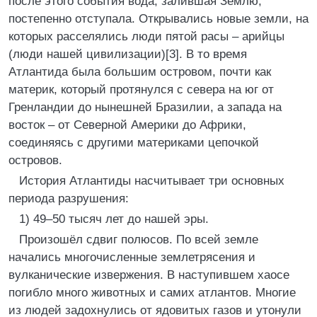
после этого события вода, залившая Землю,
постепенно отступала. Открывались новые земли, на
которых расселялись люди пятой расы – арийцы
(люди нашей цивилизации)[3]. В то время
Атлантида была большим островом, почти как
материк, который протянулся с севера на юг от
Гренландии до нынешней Бразилии, а запада на
восток – от Северной Америки до Африки,
соединяясь с другими материками цепочкой
островов.
История Атлантиды насчитывает три основных
периода разрушения:
1) 49–50 тысяч лет до нашей эры.
Произошёл сдвиг полюсов. По всей земле
начались многочисленные землетрясения и
вулканические извержения. В наступившем хаосе
погибло много животных и самих атлантов. Многие
из людей задохнулись от ядовитых газов и утонули