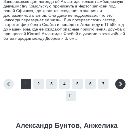
Завораживающая легенда об Атлантиде толкает амбициозную
девушку Яну Комольскую проникнуть в Чертог записей под
лапой Сфинкса, где хранятся сведения о знаниях и
достижениях атлантов. Она даже не подозревает, что это
навсегда перевернёт её жизнь. Яна потеряет своих сестёр,
встретит фир-болга Спайка и попадет в Атлантиду в 11 588 год
до нашей эры, где её ожидают опасные приключения, дружба с
принцессой Южной Атлантиды Фрейей и участие в величайшей
битве народов между Добром и Злом…
1
2
3
4
5
6
7
...
11
Александр Бунтов, Анжелика