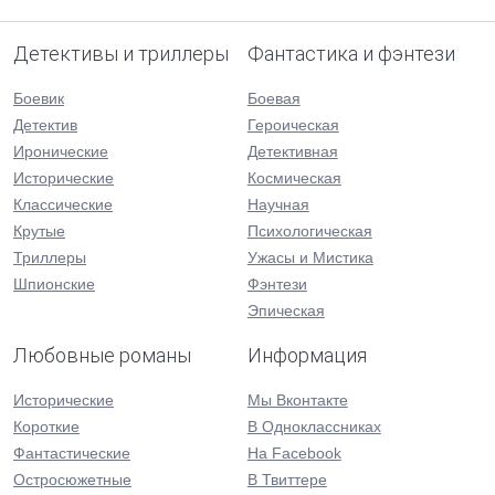
Детективы и триллеры
Фантастика и фэнтези
Боевик
Боевая
Детектив
Героическая
Иронические
Детективная
Исторические
Космическая
Классические
Научная
Крутые
Психологическая
Триллеры
Ужасы и Мистика
Шпионские
Фэнтези
Эпическая
Любовные романы
Информация
Исторические
Мы Вконтакте
Короткие
В Одноклассниках
Фантастические
На Facebook
Остросюжетные
В Твиттере