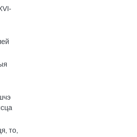
XVI-
лей
ныя
яшчэ
йсца
я, то,