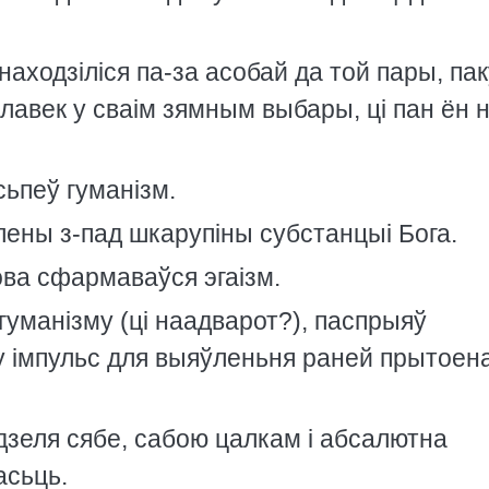
знаходзiлiся па-за асобай да той пары, па
алавек у сваiм зямным выбары, цi пан ён 
?
сьпеў гуманiзм.
плены з-пад шкарупiны субстанцыi Бога.
ова сфармаваўся эгаiзм.
гуманiзму (цi наадварот?), паспрыяў
у iмпульс для выяўленьня раней прытоен
дзеля сябе, сабою цалкам i абсалютна
асьць.