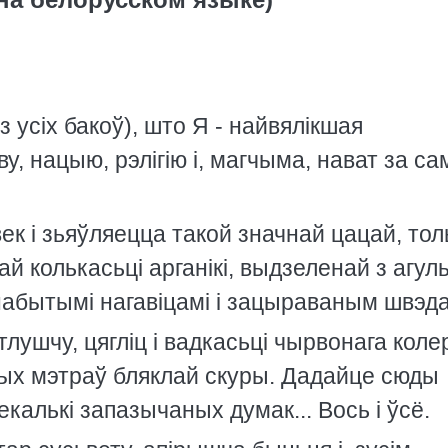
з усiх бакоў), што Я - найвялiкшая
, нацыю, рэлiгiю i, магчыма, нават за са
ек i зьяўляецца такой значнай цацай, толь
ай колькасьцi арганiкi, выдзеленай з агул
набытымi нагавiцамi i зацыраваным швэд
 тлушчу, цяглiц i вадкасьцi чырвонага коле
ных мэтраў бляклай скуры. Дадайце сюды
екалькi запазычаных думак... Вось i ўсё.