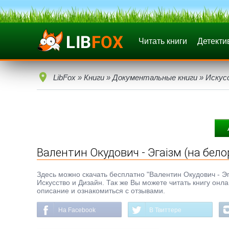
Читать книги
Детекти
LibFox
»
Книги
»
Документальные книги
»
Искус
Валентин Окудович - Эгаiзм (на бел
Здесь можно скачать бесплатно "Валентин Окудович - Эгаi
Искусство и Дизайн. Так же Вы можете читать книгу онл
описание и ознакомиться с отзывами.
На Facebook
В Твиттере