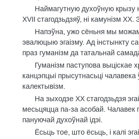
Наймагутную духоўную крызу н
XVII стагодзьдзяў, нi камунiзм XX
Напэўна, ужо сёньня мы можам
эвалюцыю эгаiзму. Ад iнстынкту са
праз гуманiзм да татальнай самад
Гуманiзм паступова выцiскае х
канцэпцыi прысутнасьцi чалавека 
калектывiзм.
На зыходзе XX стагодзьдзя эга
месьцяцца па-за асобай. Чалавек п
пануючай духоўнай iдэi.
Ёсьць тое, што ёсьць, i калi э