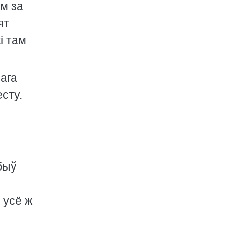
ым за
ят
i там
нага
есту.
быў
 усё ж