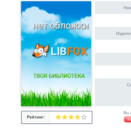
Наз
Издател
Ск
Вы 
Рейтинг:
Ж