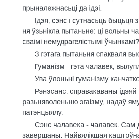
прыналежнасьцi да iдэi.
Iдэя, сэнс i сутнасьць быцьця 
ня ўзьнiкла пытаньне: цi вольны ч
сваiмi немудрагелiстымi ўчынкамi
З гэтага пытаньня спакваля вы
Гуманiзм - гэта чалавек, вылу
Ува ўлоньнi гуманiзму канчатк
Рэнэсанс, справакаваны iдэяй 
разьняволеньню эгаiзму, надаў ям
патэнцыялу.
Сэнс чалавека - чалавек. Сам 
завершаны. Найвялiкшая каштоўн