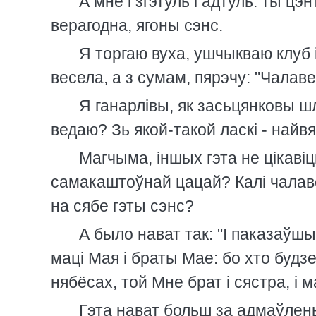
А мне i згэтуль i адтуль: ты цэ
верагодна, ягоны сэнс.
Я торгаю вуха, ушчыкваю клуб i
весела, а з сумам, пярэчу: "Чалаве
Я ганарлiвы, як засьцянковы шл
ведаю? Зь якой-такой ласкi - най
Магчыма, iншых гэта не цiкавiц
самакаштоўнай цацай? Калi чалаве
на сябе гэты сэнс?
А было нават так: "I паказаўш
мацi Мая i браты Мае: бо хто будз
нябёсах, той Мне брат i сястра, i ма
Гэта нават больш за адмаўлень