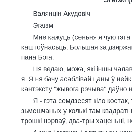
Валянцiн Акудовiч
Эгаiзм
Мне кажуць (сёньня я чую гэта 
каштоўнасьць. Большая за дзяржаву
пана Бога.
Ня ведаю, можа, якi iншы чалав
я. Я ня бачу асаблiвай цаны ў нейк
кантэксту "жывога рэчыва" даўно 
Я - гэта семдзесят кiло костак,
зьмешчаных у колькi там квадрат
трошкi нэрваў, два-тры хаценьнi, н