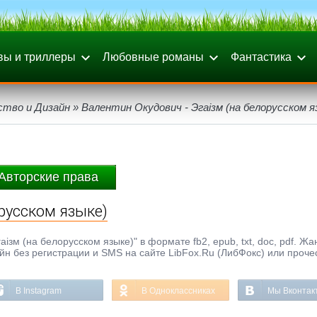
вы и триллеры
Любовные романы
Фантастика
ство и Дизайн
» Валентин Окудович - Эгаiзм (на белорусском я
Авторские права
орусском языке)
зм (на белорусском языке)" в формате fb2, epub, txt, doc, pdf. Жа
айн без регистрации и SMS на сайте LibFox.Ru (ЛибФокс) или проче
В Instagram
В Одноклассниках
Мы Вконтак