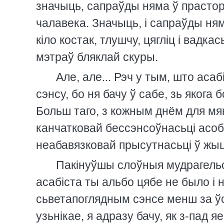
значыць, сапраўды няма ў прастор
чалавека. Значыць, i сапраўды ням
кiло костак, тлушчу, цяглiц i вадк
мэтраў бляклай скуры.
Але, але... Рэч у тым, што ас
сэнсу, бо ня бачу ў сабе, зь якога 
Больш таго, з кожным днём для м
канчатковай бессэнсоўнасьцi асобн
неабавязковай прысутнасьцi ў жыц
Пакiнуўшы слоўныя мудрагельс
асабiста ты альбо цябе не было i нi
сьветапоглядным сэнсе менш за ўсё
узьнiкае, я адразу бачу, як з-пад 