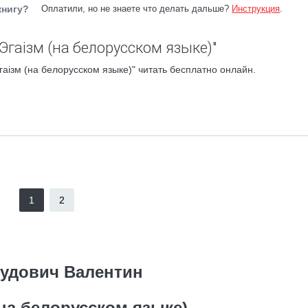
книгу?
Оплатили, но не знаете что делать дальше?
Инструкция
.
Эгаiзм (на белорусском языке)"
аiзм (на белорусском языке)" читать бесплатно онлайн.
1
2
удович Валентин
(на белорусском языке)