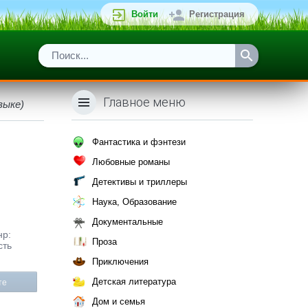
Войти
Регистрация
Главное меню
зыке)
Фантастика и фэнтези
Любовные романы
Детективы и триллеры
Наука, Образование
Документальные
нр:
Проза
сть
Приключения
Детская литература
те
Дом и семья