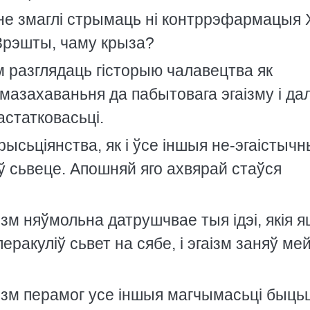
е змаглi стрымаць нi контррэфармацыя 
. Зрэшты, чаму крыза?
 разглядаць гiсторыю чалавецтва як
мазахаваньня да пабытовага эгаiзму i да
астатковасьцi.
рысьцiянства, як i ўсе iншыя не-эгаiстыч
ў сьвеце. Апошняй яго ахвярай стаўся
iзм няўмольна датрушчвае тыя iдэi, якiя 
еракулiў сьвет на сябе, i эгаiзм заняў ме
гаiзм перамог усе iншыя магчымасьцi быцьц