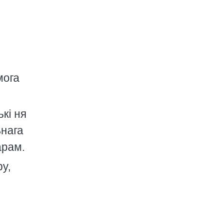
мога
кi ня
ьнага
арам.
ру,