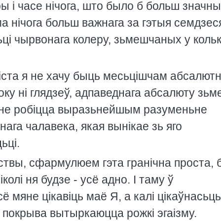
ы i часе нiчога, што было б больш значн
а нiчога больш важнага за гэтыя семдзес
асьцi чырвонага колеру, зьмешчаных у кольк
абiста я не хачу быць месьцiшчам абсалют
боку нi глядзеў, адпаведнага абсалюту зьм
яне робiцца выразьнейшым разуменьне
ага чалавека, якая вынiкае зь яго
ьцi.
твы, сфармулюем гэта гранiчна проста, 
колi ня будзе - усё адно. I таму ў
 мяне цiкавiць маё Я, а калi цiкаўнасьць
яе покрыва вытыркаюцца рожкi эгаiзму.