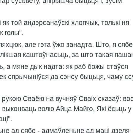
нтар сусьвету, апiрышча быцьця i, зусiм
 як той андэрсанаўскi хлопчык, толькi ня
к голы".
яхцюк, але гэта ўжо занадта. Што, я сябе
вялiкшая каштоўнасьць, за што такая паша
ь, а мяне дык надта: як раб божы стаўся
к спрычынiўся да сэнсу быцьця, чаму сс
ы рукою Сваёю на вучняў Сваiх сказаў: во
е выконваць волю Айца Майго, Якi ёсьць у
цi".
не ад сябе - адмаўленьне ад мацi дзеля