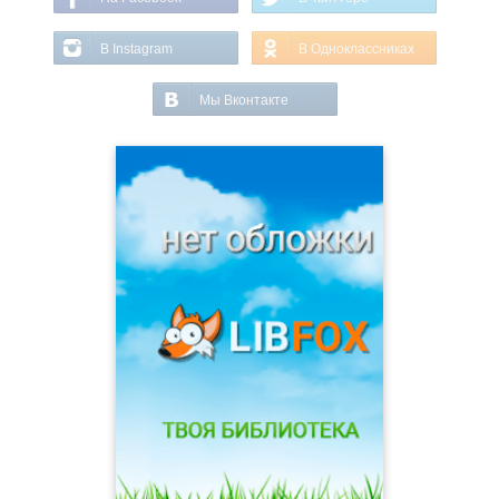
В Instagram
В Одноклассниках
Мы Вконтакте