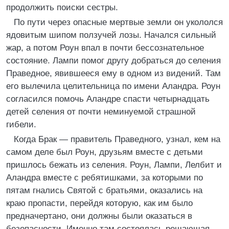
продолжить поиски сестры.
По пути через опасные мертвые земли он укололся
ядовитым шипом ползучей лозы. Начался сильный
жар, а потом Роун впал в почти бессознательное
состояние. Лампи помог другу добраться до селения
Праведное, явившееся ему в одном из видений. Там
его вылечила целительница по имени Аландра. Роун
согласился помочь Аландре спасти четырнадцать
детей селения от почти неминуемой страшной
гибели.
Когда Брак — правитель Праведного, узнал, кем на
самом деле был Роун, друзьям вместе с детьми
пришлось бежать из селения. Роун, Лампи, Лелбит и
Аландра вместе с ребятишками, за которыми по
пятам гнались Святой с братьями, оказались на
краю пропасти, перейдя которую, как им было
предначертано, они должны были оказаться в
безопасности. Именно там состоялась решающая