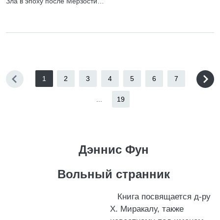
Зла в эпоху после Мерзости…
1
2
3
4
5
6
7
...
19
Дэннис Фун
Вольный странник
Книга посвящается д-ру
Х. Миракалу, также