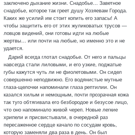
заключено дыхание жизни. Снадобье… Заветное
снадобье, которое так греет душу Хозяевам Города.
Каких же усилий им стоит копить его запасы! А
чтобы защитить его от этих жуликоватых трусов —
ловцов видений, они готовы идти на любые
жертвы… или почти на любые, но именно это и не
удается.
Дарий всегда глотал снадобье. От него и пальцы
навсегда стали лиловыми, и его узкие, поджатые
губы кажутся чуть ли не фиолетовыми. Он сидел
совершенно неподвижно. Его водянистые мутные
глаза-щелочки напоминали глаза рептилии. Он
казался хилым и немощным, почти прозрачная кожа
так туго обтягивала его безбородое и безусое лицо,
что оно напоминало живой череп. Новые легкие
хрипели и присвистывали, в очередной раз
пересаженное сердце качало по сосудам кровь,
которую заменяли два раза в день. Он был