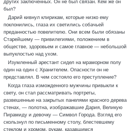
других заключенных. Он не был связан. Кем же он
был?
Дарий кивнул клирикам, которые низко ему
поклонились, глаза их светились собачьей
преданностью повелителю. Они всем были обязаны
Старейшему — привилегиями, положением в
обществе, здоровьем и самое главное — небольшой
выпуклостью над ухом.
Изумленный арестант сидел на мраморном полу
один на один с Хранителем. Опасности он не
представлял. В чем состояло его преступление?
Когда глаза изможденного мужчины привыкли к
свету, он стал рассматривать портреты,
развешенные на закрытых панелями красного дерева
стенах, — полотна, изображавшие Дария, Великую
Пирамиду и девочку — Символ Города. Взгляд его
скользнул по письменному столу, блестевшему
стеклом и хромом, рукам, казавшимся