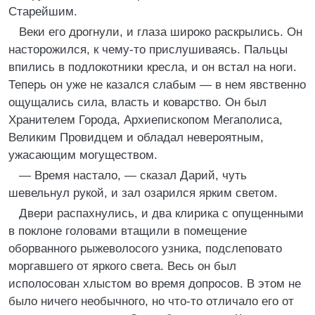
Старейшим.
Веки его дрогнули, и глаза широко раскрылись. Он
насторожился, к чему-то прислушиваясь. Пальцы
впились в подлокотники кресла, и он встал на ноги.
Теперь он уже не казался слабым — в нем явственно
ощущались сила, власть и коварство. Он был
Хранителем Города, Архиепископом Мегаполиса,
Великим Провидцем и обладал невероятным,
ужасающим могуществом.
— Время настало, — сказал Дарий, чуть
шевельнул рукой, и зал озарился ярким светом.
Двери распахнулись, и два клирика с опущенными
в поклоне головами втащили в помещение
оборванного рыжеволосого узника, подслеповато
моргавшего от яркого света. Весь он был
исполосован хлыстом во время допросов. В этом не
было ничего необычного, но что-то отличало его от