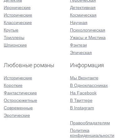
Детектив
Героическая
Иронические
Детективная
Исторические
Космическая
Классические
Научная
Крутые
Психологическая
Триллеры
Ужасы и Мистика
Шпионские
Фэнтези
Эпическая
Любовные романы
Информация
Исторические
Мы Вконтакте
Короткие
В Одноклассниках
Фантастические
На Facebook
Остросюжетные
В Твиттере
Современные
В Instagram
Эротические
Правообладателям
Политика
конфиденциальности