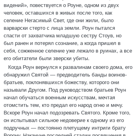
видений», повествуется о Роуне, одном из двух
человек, оставшихся в живых после того, как
селение Негасимый Свет, где они жили, было
варварски стерто с лица земли. Роун пытался
спасти от захватчика младшую сестру Стоув, но
был ранен и потерял сознание, а когда пришел в
себя, сожженное селение уже лежало в руинах, а все
его обитатели были зверски убиты.
Когда Роун вернулся к развалинам своего дома, его
обнаружил Святой — предводитель банды воинов-
братьев, поклонявшихся божеству, которого они
называли Другом. Под руководством братьев Роун
начал обучаться военным искусствам, мечтая
отомстить тем, кто предал его народ огню и мечу.
Вскоре Роун начал подозревать Святого. Кроме того,
он испытывал сильное недоверие к одному из его
подручных — постоянно плетущему интриги брату
Ворону. Накануне последней стадии посвящения в