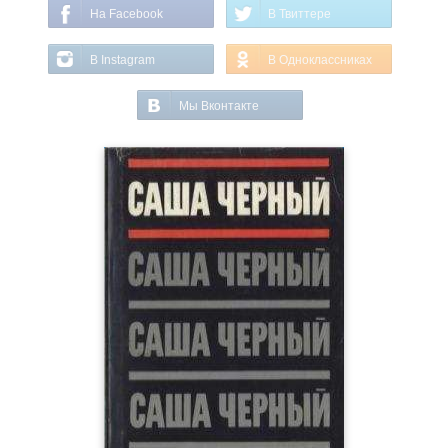
На Facebook
В Твиттере
В Instagram
В Одноклассниках
Мы Вконтакте