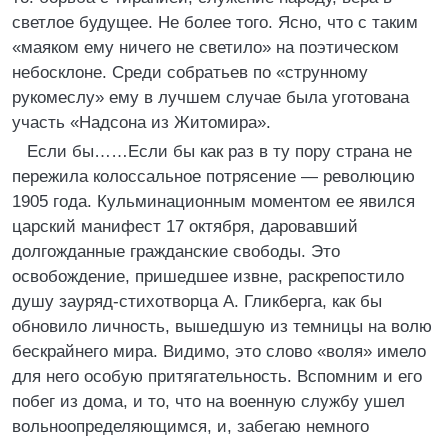
светлое будущее. Не более того. Ясно, что с таким
«маяком ему ничего не светило» на поэтическом
небосклоне. Среди собратьев по «струнному
рукомеслу» ему в лучшем случае была уготована
участь «Надсона из Житомира».
Если бы……Если бы как раз в ту пору страна не
пережила колоссальное потрясение — революцию
1905 года. Кульминационным моментом ее явился
царский манифест 17 октября, даровавший
долгожданные гражданские свободы. Это
освобождение, пришедшее извне, раскрепостило
душу зауряд-стихотворца А. Гликберга, как бы
обновило личность, вышедшую из темницы на волю
бескрайнего мира. Видимо, это слово «воля» имело
для него особую притягательность. Вспомним и его
побег из дома, и то, что на военную службу ушел
вольноопределяющимся, и, забегаю немного