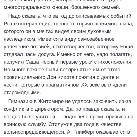
многострадального юноши, брошенного семьей.
Надо сказать, что за год до описываемых событий
Рош
е
потерял единственного, горячо любимого сына,
которого он в мечтах видел своим духовным
наследником. Имеется в виду самозабвенное
увлечение поэзией, стихотворчество, которому Рош
е
отдавал часы досуга. Именно от него, надо полагать,
получил Саша Черный первые уроки стихосложения.
Но много важнее были воспринятые им от этого
провинциального Дон Кихота понятия о долге и
чести, которые в прагматичном XX веке выглядели
старомодными.
Гимназию в Житомире не удалось закончить из-за
конфликта с директором. Да, по правде сказать, и
поздно было учиться — подоспело время призыва на
воинскую службу. Отслужив два года в качестве
вольноопределяющегося, А. Гликберг оказывается в