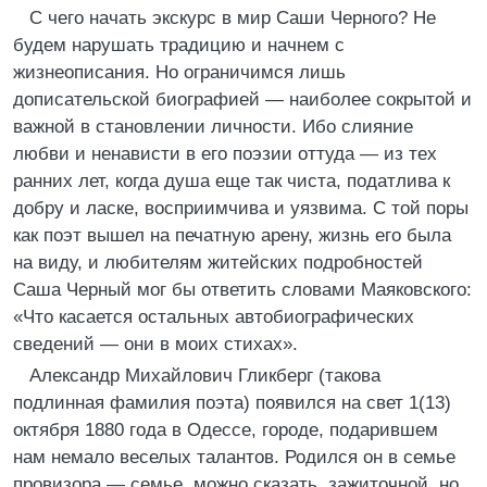
С чего начать экскурс в мир Саши Черного? Не
будем нарушать традицию и начнем с
жизнеописания. Но ограничимся лишь
дописательской биографией — наиболее сокрытой и
важной в становлении личности. Ибо слияние
любви и ненависти в его поэзии оттуда — из тех
ранних лет, когда душа еще так чиста, податлива к
добру и ласке, восприимчива и уязвима. С той поры
как поэт вышел на печатную арену, жизнь его была
на виду, и любителям житейских подробностей
Саша Черный мог бы ответить словами Маяковского:
«Что касается остальных автобиографических
сведений — они в моих стихах».
Александр Михайлович Гликберг (такова
подлинная фамилия поэта) появился на свет 1(13)
октября 1880 года в Одессе, городе, подарившем
нам немало веселых талантов. Родился он в семье
провизора — семье, можно сказать, зажиточной, но