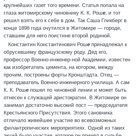
крупнейших газет того времени. Статья попала на
глаза житомирскому чиновнику К. К. Рош
е
, и тот
решил взять его к себе в дом. Так Саша Гликберг в
конце 1898 года очутился в Житомире — городе,
ставшем для него поистине второй родиной.
Константин Константинович Рош
е
принадлежал к
обрусевшему французскому роду. Дед его,
профессор Военно-инженер-ной Академии, известен
как изобретатель цемента, на котором, между
прочим, построены форты Кронштадта. Отец —
преподаватель Военно-инженерного училища. А сам
К. К. Рош
е
пошел по чиновной линии и может быть
отнесен к служащей аристократии. В Житомире он
занимал достаточно высокий пост — председателя
Крестьянского Присутствия. Этого сановника
отличало живейшее участие во всевозможных
филантропических мероприятиях. Одной из таких
акций было участие, которое он принял в судьбе