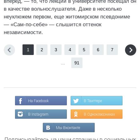
вперед, — то, что лекции в университете посещал он
в качестве вольнослушателя. Даже в несколько
неуклюжем первом, еще житомирском псевдониме
— «Сам-по-себе» — слышится оттенок
независимости.
1
2
3
4
5
6
7
...
91
На Facebook
В Твиттере
В Instagram
В Одноклассниках
Мы Вконтакте
Подписывайтесь на наши страницы в социальных