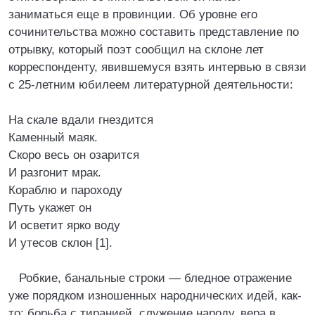
заниматься еще в провинции. Об уровне его
сочинительства можно составить представление по
отрывку, который поэт сообщил на склоне лет
корреспонденту, явившемуся взять интервью в связи
с 25-летним юбилеем литературной деятельности:
На скале вдали гнездится
Каменный маяк.
Скоро весь он озарится
И разгонит мрак.
Кораблю и пароходу
Путь укажет он
И осветит ярко воду
И утесов склон [1].
Робкие, банальные строки — бледное отражение
уже порядком изношенных народнических идей, как-
то: борьба с тиранией, служение народу, вера в