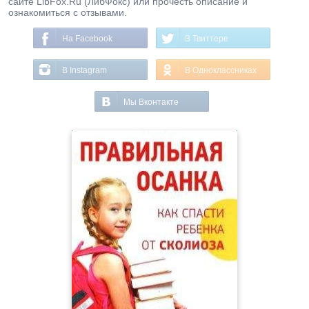
сайте LibFox.Ru (ЛибФокс) или прочесть описание и
ознакомиться с отзывами.
На Facebook
В Твиттере
В Instagram
В Одноклассниках
Мы Вконтакте