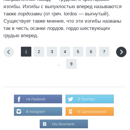
изгибы. Изгибы с выпуклостью вперед называются
также
лордозами
(от греч. lordos — выгнутый).
Существует также мнение, что эти изгибы названы
так в честь осанки лордов, гордо шествующих
грудью вперед.
1
2
3
4
5
6
7
...
9
На Facebook
В Твиттере
В Instagram
В Одноклассниках
Мы Вконтакте