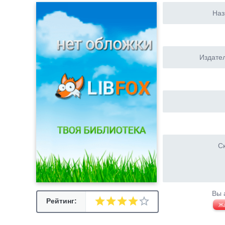
Наз
Издател
Ск
Вы 
Рейтинг:
Ж