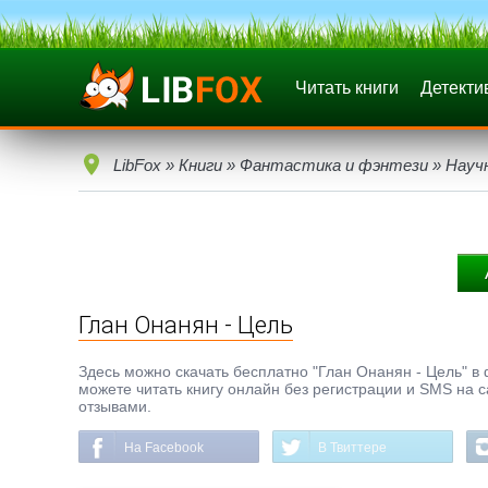
Читать книги
Детекти
LibFox
»
Книги
»
Фантастика и фэнтези
»
Науч
Глан Онанян - Цель
Здесь можно скачать бесплатно "Глан Онанян - Цель" в ф
можете читать книгу онлайн без регистрации и SMS на с
отзывами.
На Facebook
В Твиттере