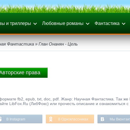
вы и триллеры
Любовные романы
Фантастика
ная Фантастика
» Глан Онанян - Цель
Авторские права
ормате fb2, epub, txt, doc, pdf. Жанр: Научная Фантастика. Так же
айте LibFox.Ru (ЛибФокс) или прочесть описание и ознакомиться с
В Instagram
В Одноклассниках
Мы Вконтак