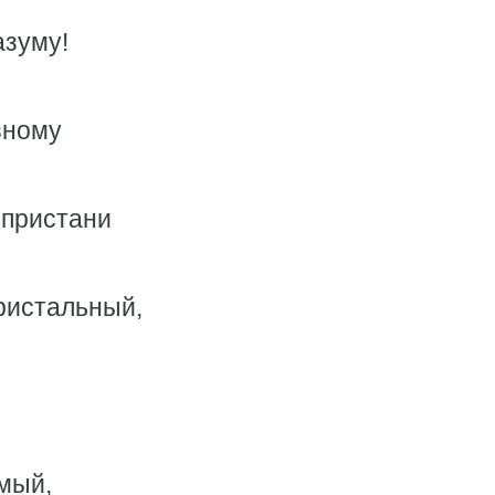
азуму!
зному
 пристани
ристальный,
мый,