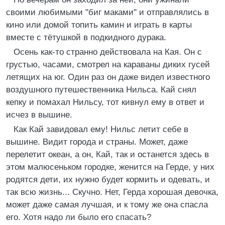
своими любимыми "биг маками" и отправлялись в
кино или домой топить камин и играть в карты
вместе с тётушкой в подкидного дурака.
Осень как-то странно действовала на Кая. Он с
грустью, часами, смотрел на караваны диких гусей
летящих на юг. Один раз он даже видел известного
воздушного путешественника Нильса. Кай снял
кепку и помахал Нильсу, тот кивнул ему в ответ и
исчез в вышине.
Как Кай завидовал ему! Нильс летит себе в
вышине. Видит города и страны. Может, даже
перелетит океан, а он, Кай, так и останется здесь в
этом малюсеньком городке, женится на Герде, у них
родятся дети, их нужно будет кормить и одевать, и
так всю жизнь... Скучно. Нет, Герда хорошая девочка,
может даже самая лучшая, и к тому же она спасла
его. Хотя надо ли было его спасать?