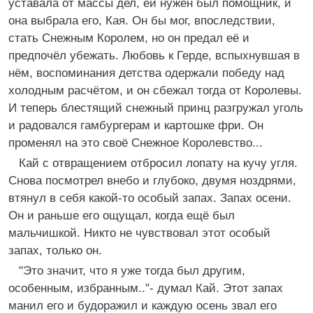
уставала от массы дел, ей нужен был помощник, и
она выбрала его, Кая. Он бы мог, впоследствии,
стать Снежным Королем, но он предал её и
предпочёл убежать. Любовь к Герде, вспыхнувшая в
нём, воспоминания детства одержали победу над
холодным расчётом, и он сбежал тогда от Королевы.
И теперь блестящий снежный принц разгружал уголь
и радовался гамбургерам и картошке фри. Он
променял на это своё Снежное Королевство...
Кай с отвращением отбросил лопату на кучу угля.
Снова посмотрел внебо и глубоко, двумя ноздрями,
втянул в себя какой-то особый запах. Запах осени.
Он и раньше его ощущал, когда ещё был
мальчишкой. Никто не чувствовал этот особый
запах, только он.
"Это значит, что я уже тогда был другим,
особенным, избранным.."- думал Кай. Этот запах
манил его и будоражил и каждую осень звал его