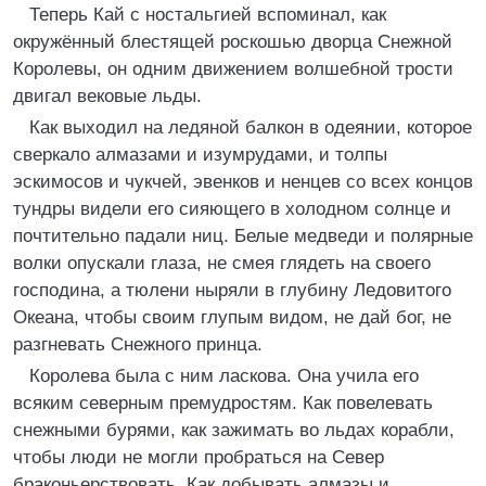
Теперь Кай с ностальгией вспоминал, как
окружённый блестящей роскошью дворца Снежной
Королевы, он одним движением волшебной трости
двигал вековые льды.
Как выходил на ледяной балкон в одеянии, которое
сверкало алмазами и изумрудами, и толпы
эскимосов и чукчей, эвенков и ненцев со всех концов
тундры видели его сияющего в холодном солнце и
почтительно падали ниц. Белые медведи и полярные
волки опускали глаза, не смея глядеть на своего
господина, а тюлени ныряли в глубину Ледовитого
Океана, чтобы своим глупым видом, не дай бог, не
разгневать Снежного принца.
Королева была с ним ласкова. Она учила его
всяким северным премудростям. Как повелевать
снежными бурями, как зажимать во льдах корабли,
чтобы люди не могли пробраться на Север
браконьерствовать. Как добывать алмазы и