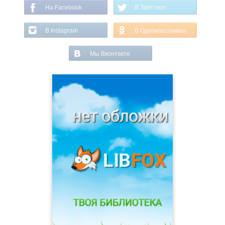
На Facebook
В Твиттере
В Instagram
В Одноклассниках
Мы Вконтакте