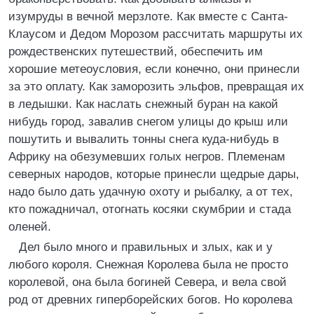
изумруды в вечной мерзлоте. Как вместе с Санта-
Клаусом и Дедом Морозом рассчитать маршруты их
рождественских путешествий, обеспечить им
хорошие метеоусловия, если конечно, они принесли
за это оплату. Как заморозить эльфов, превращая их
в ледышки. Как наслать снежный буран на какой
нибудь город, завалив снегом улицы до крыш или
пошутить и вывалить тонны снега куда-нибудь в
Африку на обезумевших голых негров. Племенам
северных народов, которые принесли щедрые дары,
надо было дать удачную охоту и рыбалку, а от тех,
кто пожадничал, отогнать косяки скумбрии и стада
оленей.
Дел было много и правильных и злых, как и у
любого короля. Снежная Королева была не просто
королевой, она была богиней Севера, и вела свой
род от древних гиперборейских богов. Но королева