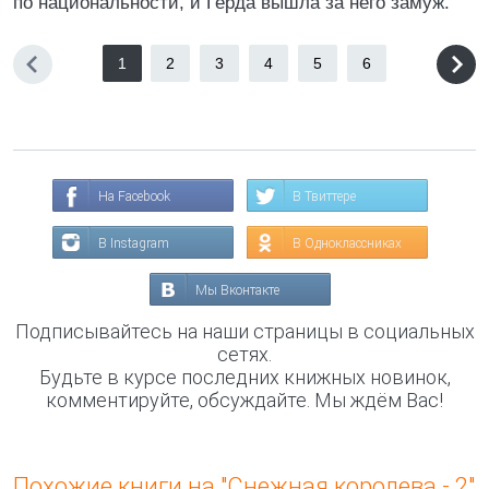
по национальности, и Герда вышла за него замуж.
1
2
3
4
5
6
На Facebook
В Твиттере
В Instagram
В Одноклассниках
Мы Вконтакте
Подписывайтесь на наши страницы в социальных
сетях.
Будьте в курсе последних книжных новинок,
комментируйте, обсуждайте. Мы ждём Вас!
Похожие книги на "Снежная королева - 2"