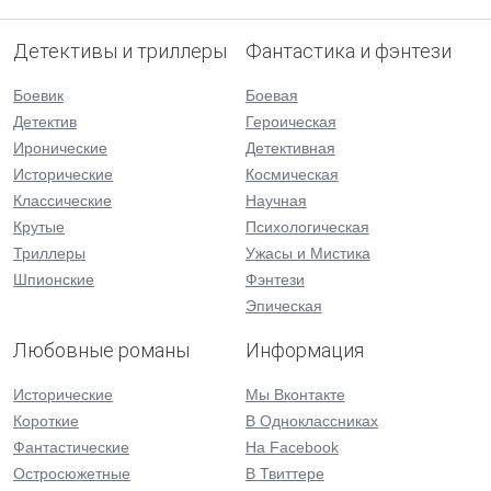
Детективы и триллеры
Фантастика и фэнтези
Боевик
Боевая
Детектив
Героическая
Иронические
Детективная
Исторические
Космическая
Классические
Научная
Крутые
Психологическая
Триллеры
Ужасы и Мистика
Шпионские
Фэнтези
Эпическая
Любовные романы
Информация
Исторические
Мы Вконтакте
Короткие
В Одноклассниках
Фантастические
На Facebook
Остросюжетные
В Твиттере