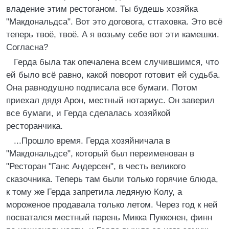
владение этим рестоганом. Ты будешь хозяйка
"Макдональдса". Вот это договога, стгаховка. Это всё
теперь твоё, твоё. А я возьму себе вот эти камешки.
Согласна?
Герда была так опечалена всем случившимся, что
ей было всё равно, какой поворот готовит ей судьба.
Она равнодушно подписала все бумаги. Потом
приехал дядя Арон, местный нотариус. Он заверил
все бумаги, и Герда сделалась хозяйкой
ресторанчика.
...Прошло время. Герда хозяйничала в
"Макдональдсе", который был переименован в
"Ресторан "Ганс Андерсен", в честь великого
сказочника. Теперь там были только горячие блюда,
к тому же Герда запретила ледяную Колу, а
мороженое продавала только летом. Через год к ней
посватался местный парень Микка Пукконен, финн