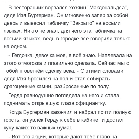
В ресторанчик ворвался хозяин "Макдональдса",
дядя Изя Бургерман. Он мгновенно запер за собой
дверь и вывесил табличку "Закрыто" на восьми
языках. Никто не знал, для чего эта табличка на
восьми языках, ведь в городке все говорили только
на одном.
- Гегдочка, девочка моя, я всё знаю. Наплевала на
этого отмогозка и пгавильно сделала. Сейчас мы с
тобой пговегнём сделку века. - С этими словами
дядя Изя бросился на пол и стал собирать
драгоценные камни, разбросанные по полу.
Герда равнодушно поглядела на него и стала
поднимать открывшую глаза официантку.
Когда Бургерман закончил и набрал почти полную
горсть, он увлёк Герду к себе в кабинет и достал
кучу каких то важных бумаг.
- Вот это акции, которые дают тебе пгаво на