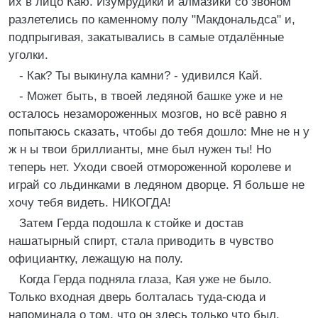
их в лицо Каю. Изумрудики и алмазики со звоном
разлетелись по каменному полу "Макдональдса" и,
подпрыгивая, закатывались в самые отдалённые
уголки.
- Как? Ты выкинула камни? - удивился Кай.
- Может быть, в твоей ледяной башке уже и не
осталось незамороженных мозгов, но всё равно я
попытаюсь сказать, чтобы до тебя дошло: Мне не н у
ж н ы твои бриллианты, мне был нужен ты! Но
теперь нет. Уходи своей отмороженной королеве и
играй со льдинками в ледяном дворце. Я больше не
хочу тебя видеть. НИКОГДА!
Затем Герда подошла к стойке и достав
нашатырный спирт, стала приводить в чувство
официантку, лежащую на полу.
Когда Герда подняла глаза, Кая уже не было.
Только входная дверь болталась туда-сюда и
напоминала о том, что он здесь только что был.