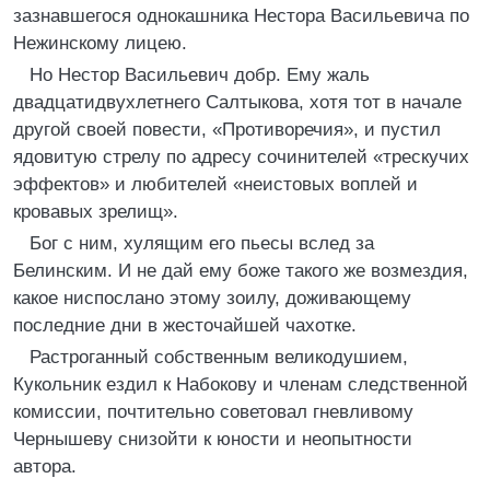
зазнавшегося однокашника Нестора Васильевича по
Нежинскому лицею.
Но Нестор Васильевич добр. Ему жаль
двадцатидвухлетнего Салтыкова, хотя тот в начале
другой своей повести, «Противоречия», и пустил
ядовитую стрелу по адресу сочинителей «трескучих
эффектов» и любителей «неистовых воплей и
кровавых зрелищ».
Бог с ним, хулящим его пьесы вслед за
Белинским. И не дай ему боже такого же возмездия,
какое ниспослано этому зоилу, доживающему
последние дни в жесточайшей чахотке.
Растроганный собственным великодушием,
Кукольник ездил к Набокову и членам следственной
комиссии, почтительно советовал гневливому
Чернышеву снизойти к юности и неопытности
автора.