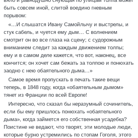
вяло и равнодушно снующая по улицам толпа может
быть совсем иной, слитой воедино гневным
порывом:
«…И слышатся Ивану Самойлычу и выстрелы, и
стук сабель, и чуется ему дым… С волнением
смотрит он во все глаза на сцену; с судорожным
вниманием следит за каждым движением толпы;
ему и в самом деле кажется, что вот, наконец, все
кончится; он хочет сам бежать за толпою и понюхать
заодно с нею обаятельного дыма…»
Самое время пропускать в печать такие вещи
теперь, в 1848 году, когда «обаятельным дымом»
тянет из Франции по всей Европе!
Интересно, что сказал бы неразумный сочинитель,
если бы ему пришлось понюхать «обаятельного
дыма», когда займется его собственная усадебка?
Поистине не ведают, что творят, эти молодые люди,
которые бурно устремились по стопам Гоголя, этого