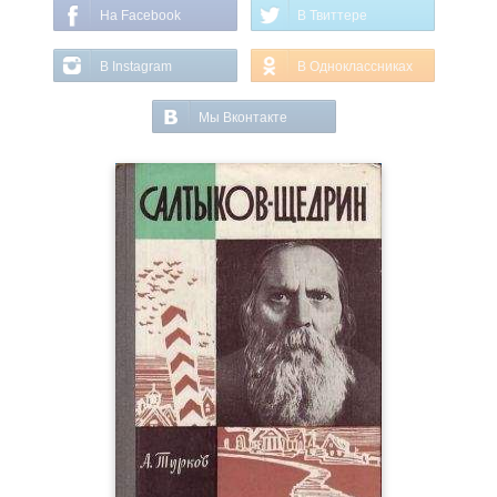
На Facebook
В Твиттере
В Instagram
В Одноклассниках
Мы Вконтакте