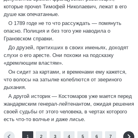
которые прочел Тимофей Николаевич, лежат в его
душе как опечатанные.
О 1789 годе не то что рассуждать — помянуть
опасно. Полиция и без того уже наводила о
Грановском справки.
До друзей, притихших в своих именьях, доходят
слухи о его аресте. Они похожи на подсказку
«дремлющим властям».
Он сидит за картами, и временами ему кажется,
что волосы на затылке колеблются от звериного
дыхания.
А другой историк — Костомаров уже мается перед
жандармским генерал-лейтенантом, ожидая решения
своей судьбы от этого человека, в чертах которого
есть что-то волчье и даже лисье.
1
2
3
4
5
6
7