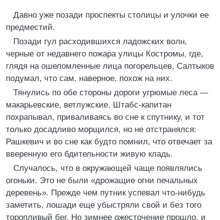
Давно уже позади проспекты столицы и улочки ее
предместий.
Позади гул расходившихся ладожских волн,
черные от недавнего пожара улицы Костромы, где,
глядя на ошеломленные лица погорельцев, Салтыков
подумал, что сам, наверное, похож на них.
Тянулись по обе стороны дороги угрюмые леса —
макарьевские, ветлужские. Штабс-капитан
похрапывал, приваливаясь во сне к спутнику, и тот
только досадливо морщился, но не отстранялся:
Рашкевич и во сне как будто помнил, что отвечает за
вверенную его бдительности живую кладь.
Случалось, что в окружающей чаще появлялись
огоньки. Это не были «дрожащие огни печальных
деревень». Прежде чем путник успевал что-нибудь
заметить, лошади еще убыстряли свой и без того
торопливый бег. Но зимнее ожесточение прошло, и