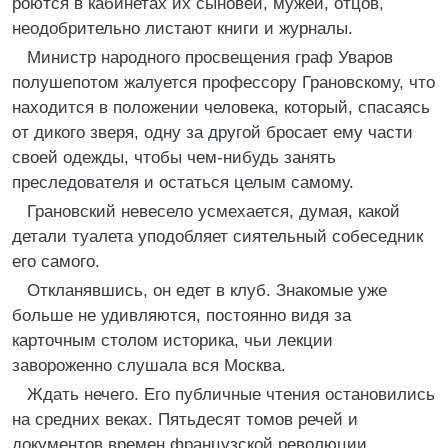
роются в кабинетах их сыновей, мужей, отцов,
неодобрительно листают книги и журналы.
Министр народного просвещения граф Уваров
полушепотом жалуется профессору Грановскому, что
находится в положении человека, который, спасаясь
от дикого зверя, одну за другой бросает ему части
своей одежды, чтобы чем-нибудь занять
преследователя и остаться целым самому.
Грановский невесело усмехается, думая, какой
детали туалета уподобляет сиятельный собеседник
его самого.
Откланявшись, он едет в клуб. Знакомые уже
больше не удивляются, постоянно видя за
карточным столом историка, чьи лекции
завороженно слушала вся Москва.
Ждать нечего. Его публичные чтения остановились
на средних веках. Пятьдесят томов речей и
документов времен французской революции,