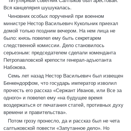
Титулярный советник Салтыков был арестован.
Вся канцелярия шушукалась.
Чиновник особых поручений при военном
министре Нестор Васильевич Кукольник приехал
домой только поздним вечером. На нем лица не
было: князь повелел ему быть секретарем
следственной комиссии. Дело становилось
серьезным: председателем сделали коменданта
Петропавловской крепости генерал-адъютанта
Набокова.
Семь лет назад Нестор Васильевич был извещен
Бенкендорфом, что государь император изволил
прочесть его рассказ «Сержант Иванов, или Все за
одного» и повелел ему «на будущее время
воздержаться от печатания статей, противных духу
времени и правительства».
Потом грозу пронесло, да и рассказ был не чета
салтыковской повести «Запутанное дело». Но