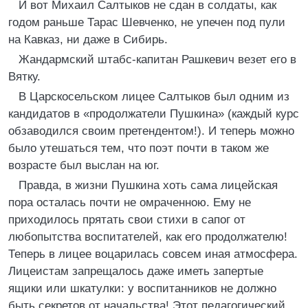
И вот Михаил Салтыков не сдан в солдаты, как
годом раньше Тарас Шевченко, не упечен под пули
на Кавказ, ни даже в Сибирь.
Жандармский штабс-капитан Рашкевич везет его в
Вятку.
В Царскосельском лицее Салтыков был одним из
кандидатов в «продолжатели Пушкина» (каждый курс
обзаводился своим претендентом!). И теперь можно
было утешаться тем, что поэт почти в таком же
возрасте был выслан на юг.
Правда, в жизни Пушкина хоть сама лицейская
пора осталась почти не омраченною. Ему не
приходилось прятать свои стихи в сапог от
любопытства воспитателей, как его продолжателю!
Теперь в лицее воцарилась совсем иная атмосфера.
Лицеистам запрещалось даже иметь запертые
ящики или шкатулки: у воспитанников не должно
быть секретов от начальства! Этот педагогический