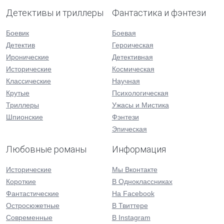
Детективы и триллеры
Фантастика и фэнтези
Боевик
Боевая
Детектив
Героическая
Иронические
Детективная
Исторические
Космическая
Классические
Научная
Крутые
Психологическая
Триллеры
Ужасы и Мистика
Шпионские
Фэнтези
Эпическая
Любовные романы
Информация
Исторические
Мы Вконтакте
Короткие
В Одноклассниках
Фантастические
На Facebook
Остросюжетные
В Твиттере
Современные
В Instagram