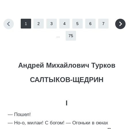
1
2
3
4
5
6
7
...
75
Андрей Михайлович Турков
САЛТЫКОВ-ЩЕДРИН
I
— Пошел!
— Но-о, милаи! С богом! — Огоньки в окнах