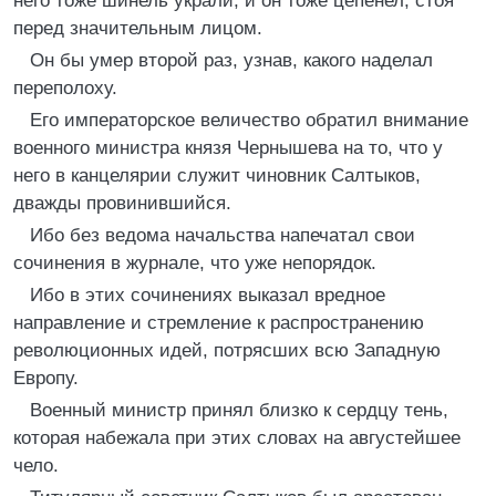
него тоже шинель украли, и он тоже цепенел, стоя
перед значительным лицом.
Он бы умер второй раз, узнав, какого наделал
переполоху.
Его императорское величество обратил внимание
военного министра князя Чернышева на то, что у
него в канцелярии служит чиновник Салтыков,
дважды провинившийся.
Ибо без ведома начальства напечатал свои
сочинения в журнале, что уже непорядок.
Ибо в этих сочинениях выказал вредное
направление и стремление к распространению
революционных идей, потрясших всю Западную
Европу.
Военный министр принял близко к сердцу тень,
которая набежала при этих словах на августейшее
чело.