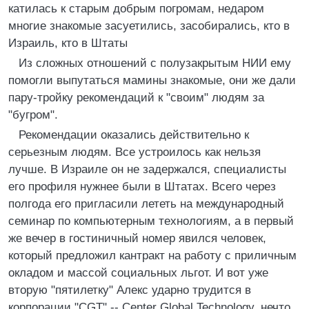
катилась к старым добрым погромам, недаром
многие знакомые засуетились, засобирались, кто в
Израиль, кто в Штаты
Из сложных отношений с полузакрытым НИИ ему
помогли выпутаться мамины знакомые, они же дали
пару-тройку рекомендаций к "своим" людям за
"бугром".
Рекомендации оказались действительно к
серьезным людям. Все устроилось как нельзя
лучше. В Израиле он не задержался, специалисты
его профиля нужнее были в Штатах. Всего через
полгода его пригласили лететь на международный
семинар по компьютерным технологиям, а в первый
же вечер в гостиничный номер явился человек,
который предложил кантракт на работу с приличным
окладом и массой социальных льгот. И вот уже
вторую "пятилетку" Алекс ударно трудится в
корпорации "CGT" -- Center Global Technology, нечто