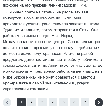
похожее на его прежний ленинградский НИИ.
Он кинул почту на столик, не распечатывая
конвертов. Дома никого уже не было. Анни
приходится уезжать рано, сначала завезет в школу
Эдда, их младшего, потом отправится в Сити. Она
работает в самом сердце Нью-Йорка, в
Международном торговом центре. Сорок километров
по автостраде, сорок минут по городу -- добираться
до места около полутора часов. Алекс не раз ей
предлагал, даже настаивал найти работу поближе, в
самом Джерси-сити, но Анни не хочет и слушать. Ее
можно понять -- престижная работа на величайшей в
мире бирже никак не может сравниться с местом
брокера даже в самой значительной в Джерси
управляющей компании.
1
2
3
4
5
6
7