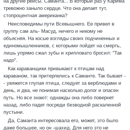
на другие рейсы. Саманта... В который раз у Карима
тревожно заныло сердце. Что она делает тут,
стопроцентная американка?
Неисповедимы пути Всевышнего. Ее привел в
группу сам аль- Масуд, ничего и никому не
объясняя. На косые взгляды своих подчиненных и
единомышленников, с которыми пойдет на смерть,
лишь упрямо сжал зубы и хрипловато бросил: "Так
надо".
Как караванщики привыкают к птицам над
караваном, так притерпелись к Саманте. Так бывает -
- увяжется глупая птица, следует за верблюдами и
день, и два, не понимая насколько долог и опасен
путь. Но все знают: однажды она либо повернет
назад, либо падет посреди безводной раскаленной
пустыни.
Да, Саманта интересовала его, может, это было
даже большее, но он -шахид. Для него это не