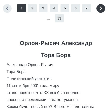
1
2
3
4
5
6
7
...
33
Орлов-Рысич Александр
Тора Бора
Александр Орлов-Рысич
Тора Бора
Политический детектив
11 сентября 2001 года миру
стало понятно, что ХХ век был вполне
сносен, а временами -- даже гуманен.
Каким будет новый век? В него мы влетели на