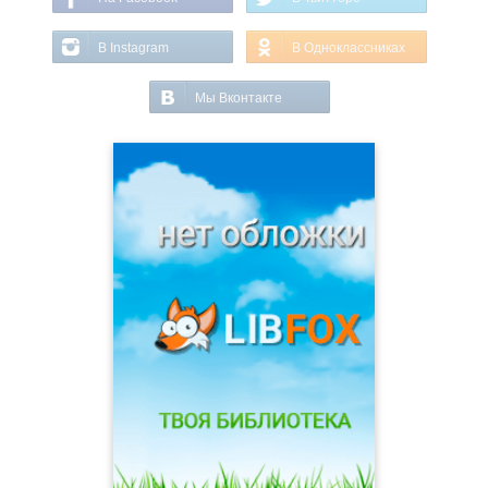
В Instagram
В Одноклассниках
Мы Вконтакте