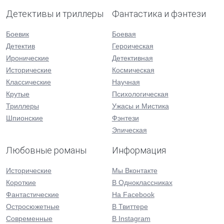
Детективы и триллеры
Фантастика и фэнтези
Боевик
Боевая
Детектив
Героическая
Иронические
Детективная
Исторические
Космическая
Классические
Научная
Крутые
Психологическая
Триллеры
Ужасы и Мистика
Шпионские
Фэнтези
Эпическая
Любовные романы
Информация
Исторические
Мы Вконтакте
Короткие
В Одноклассниках
Фантастические
На Facebook
Остросюжетные
В Твиттере
Современные
В Instagram