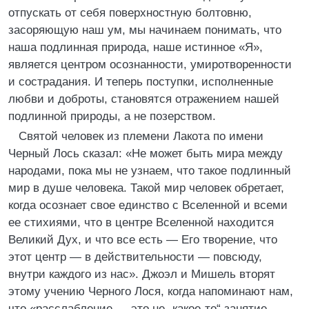
отпускать от себя поверхностную болтовню,
засоряющую наш ум, мы начинаем понимать, что
наша подлинная природа, наше истинное «Я»,
является центром осознанности, умиротворенности
и сострадания. И теперь поступки, исполненные
любви и доброты, становятся отражением нашей
подлинной природы, а не позерством.
Святой человек из племени Лакота по имени
Черный Лось сказал: «Не может быть мира между
народами, пока мы не узнаем, что такое подлинный
мир в душе человека. Такой мир человек обретает,
когда осознает свое единство с Вселенной и всеми
ее стихиями, что в центре Вселенной находится
Великий Дух, и что все есть — Его творение, что
этот центр — в действительности — повсюду,
внутри каждого из нас». Джоэл и Мишель вторят
этому учению Черного Лося, когда напоминают нам,
что «расслабление — это не „какое-то“ занятие.