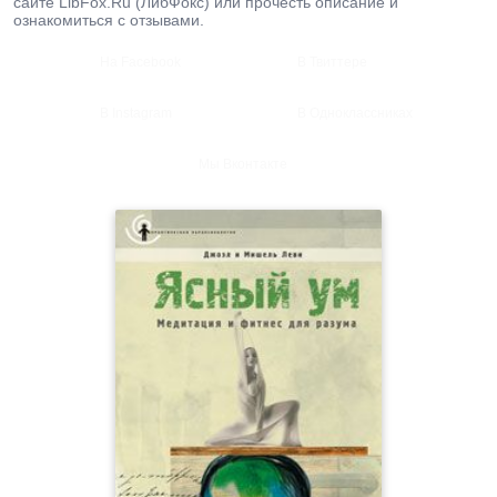
сайте LibFox.Ru (ЛибФокс) или прочесть описание и
ознакомиться с отзывами.
На Facebook
В Твиттере
В Instagram
В Одноклассниках
Мы Вконтакте