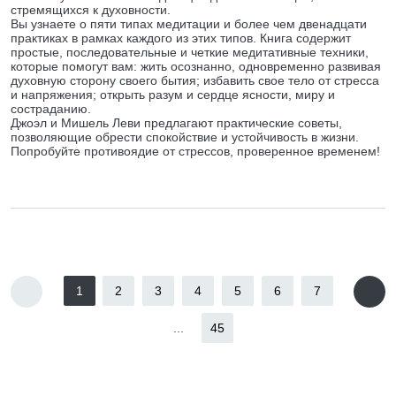
стремящихся к духовности.
Вы узнаете о пяти типах медитации и более чем двенадцати
практиках в рамках каждого из этих типов. Книга содержит
простые, последовательные и четкие медитативные техники,
которые помогут вам: жить осознанно, одновременно развивая
духовную сторону своего бытия; избавить свое тело от стресса
и напряжения; открыть разум и сердце ясности, миру и
состраданию.
Джоэл и Мишель Леви предлагают практические советы,
позволяющие обрести спокойствие и устойчивость в жизни.
Попробуйте противоядие от стрессов, проверенное временем!
1
2
3
4
5
6
7
...
45