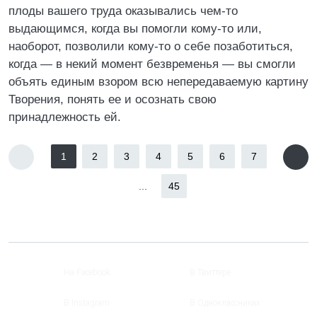
плоды вашего труда оказывались чем-то
выдающимся, когда вы помогли кому-то или,
наоборот, позволили кому-то о себе позаботиться,
когда — в некий момент безвременья — вы смогли
объять единым взором всю непередаваемую картину
Творения, понять ее и осознать свою
принадлежность ей.
1
2
3
4
5
6
7
...
45
На Facebook
В Твиттере
В Instagram
В Одноклассниках