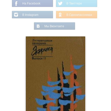
На Facebook
В Твиттере
В Instagram
В Одноклассниках
Мы Вконтакте