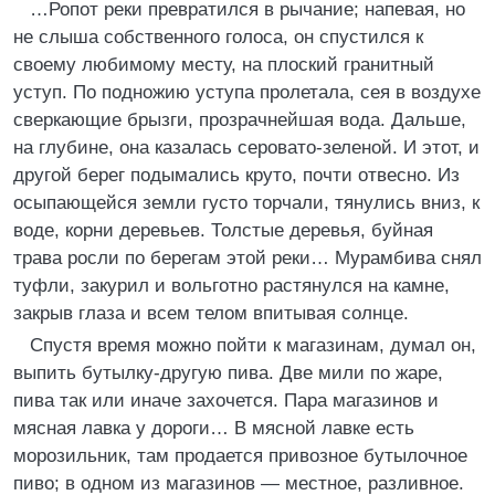
…Ропот реки превратился в рычание; напевая, но
не слыша собственного голоса, он спустился к
своему любимому месту, на плоский гранитный
уступ. По подножию уступа пролетала, сея в воздухе
сверкающие брызги, прозрачнейшая вода. Дальше,
на глубине, она казалась серовато-зеленой. И этот, и
другой берег подымались круто, почти отвесно. Из
осыпающейся земли густо торчали, тянулись вниз, к
воде, корни деревьев. Толстые деревья, буйная
трава росли по берегам этой реки… Мурамбива снял
туфли, закурил и вольготно растянулся на камне,
закрыв глаза и всем телом впитывая солнце.
Спустя время можно пойти к магазинам, думал он,
выпить бутылку-другую пива. Две мили по жаре,
пива так или иначе захочется. Пара магазинов и
мясная лавка у дороги… В мясной лавке есть
морозильник, там продается привозное бутылочное
пиво; в одном из магазинов — местное, разливное.