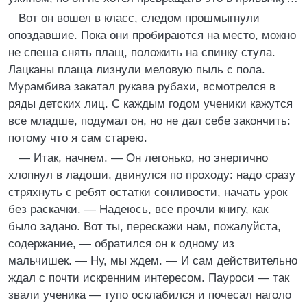
Вот он вошел в класс, следом прошмыгнули
опоздавшие. Пока они пробираются на место, можно
не спеша снять плащ, положить на спинку стула.
Лацканы плаща лизнули меловую пыль с пола.
Мурамбива закатал рукава рубахи, всмотрелся в
ряды детских лиц. С каждым годом ученики кажутся
все младше, подумал он, но не дал себе закончить:
потому что я сам старею.
— Итак, начнем. — Он легонько, но энергично
хлопнул в ладоши, двинулся по проходу: надо сразу
стряхнуть с ребят остатки сонливости, начать урок
без раскачки. — Надеюсь, все прочли книгу, как
было задано. Вот ты, перескажи нам, пожалуйста,
содержание, — обратился он к одному из
мальчишек. — Ну, мы ждем. — И сам действительно
ждал с почти искренним интересом. Пауроси — так
звали ученика — тупо осклабился и почесал наголо