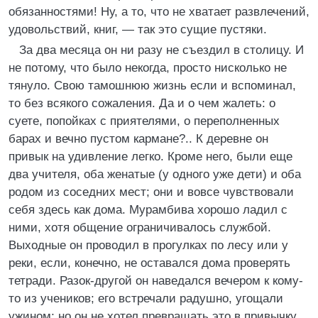
обязанностями! Ну, а то, что не хватает развлечений,
удовольствий, книг, — так это сущие пустяки.
За два месяца он ни разу не съездил в столицу. И
не потому, что было некогда, просто нисколько не
тянуло. Свою тамошнюю жизнь если и вспоминал,
то без всякого сожаления. Да и о чем жалеть: о
суете, попойках с приятелями, о переполненных
барах и вечно пустом кармане?.. К деревне он
привык на удивление легко. Кроме него, были еще
два учителя, оба женатые (у одного уже дети) и оба
родом из соседних мест; они и вовсе чувствовали
себя здесь как дома. Мурамбива хорошо ладил с
ними, хотя общение ограничивалось службой.
Выходные он проводил в прогулках по лесу или у
реки, если, конечно, не оставался дома проверять
тетради. Разок-другой он наведался вечером к кому-
то из учеников; его встречали радушно, угощали
ужином; но он не хотел превращать это в привычку…