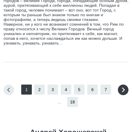
городов – Великие Города, города, обладающие особым духом,
аурой, притягивающей к себе миллионы людей. Попадая в
такой город, человек понимает – вот оно, вот тот Город, с
которым ты раньше был знаком только по книгам и
фотографиям, а теперь видишь своими глазами.
Наверное, ни у кого не возникает сомнений в том, что Рим по
праву относится к числу Великих Городов. Вечный город
уникален и неповторим, он притягивает к себе, как магнит,
попав в него, хочется наслаждаться им как можно дольше. И
узнавать, узнавать, узнавать…
1
2
3
4
5
6
7
...
18