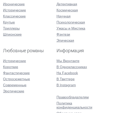
Иронические
Детективная
Исторические
Космическая
Классические
Научная
Крутые
Психологическая
Триллеры
Ужасы и Мистика
Шпионские
Фэнтези
Эпическая
Любовные романы
Информация
Исторические
Мы Вконтакте
Короткие
В Одноклассниках
Фантастические
На Facebook
Остросюжетные
В Твиттере
Современные
В Instagram
Эротические
Правообладателям
Политика
конфиденциальности