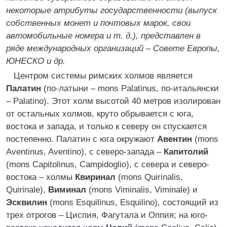
некоторые атрибуты государственности (выпуск
собственных монет и почтовых марок, свои
автомобильные номера и т. д.), представлен в
ряде международных организаций – Совете Европы,
ЮНЕСКО и др.
Центром системы римских холмов является
Палатин
(по-латыни – mons Palatinus, по-итальянски
– Palatino). Этот холм высотой 40 метров изолирован
от остальных холмов, круто обрывается с юга,
востока и запада, и только к северу он спускается
постепенно. Палатин с юга окружают
Авентин
(mons
Aventinus, Aventino), с северо-запада –
Капитолий
(mons Capitolinus, Campidoglio), с севера и северо-
востока – холмы
Квиринал
(mons Quirinalis,
Quirinale),
Виминал
(mons Viminalis, Viminale) и
Эсквилин
(mons Esquilinus, Esquilino), состоящий из
трех отрогов – Циспия, Фагутала и Оппия; на юго-