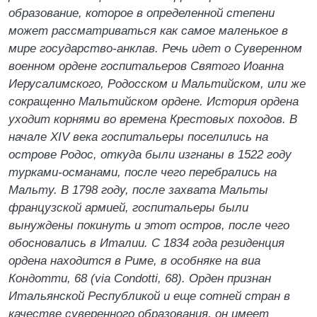
образование, которое в определенной степени
может рассматриваться как самое маленькое в
мире государство-анклав. Речь идет о Суверенном
военном ордене госпитальеров Святого Иоанна
Иерусалимского, Родосском и Мальтийском, или же
сокращенно Мальтийском ордене. История ордена
уходит корнями во времена Крестовых походов. В
начале XIV века госпитальеры поселились на
острове Родос, откуда были изгнаны в 1522 году
турками-османами, после чего перебрались на
Мальту. В 1798 году, после захвата Мальты
французской армией, госпитальеры были
вынуждены покинуть и этот остров, после чего
обосновались в Италии. С 1834 года резиденция
ордена находится в Риме, в особняке на виа
Кондотти, 68 (via Condotti, 68). Орден признан
Итальянской Республикой и еще сотней стран в
качестве суверенного образования, он имеет