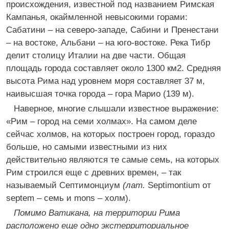
происхождения, известной под названием Римская
Кампанья, окаймленной невысокими горами:
Сабатини – на северо-западе, Сабини и Пренестани
– на востоке, Альбани – на юго-востоке. Река Тибр
делит столицу Италии на две части. Общая
площадь города составляет около 1300 км2. Средняя
высота Рима над уровнем моря составляет 37 м,
наивысшая точка города – гора Марио (139 м).
Наверное, многие слышали известное выражение:
«Рим – город на семи холмах». На самом деле
сейчас холмов, на которых построен город, гораздо
больше, но самыми известными из них
действительно являются те самые семь, на которых
Рим строился еще с древних времен, – так
называемый Септимонциум
(лат.
Septimontium от
septem – семь и mons – холм).
Помимо Ватикана, на территории Рима
расположено еще одно экстерриториальное