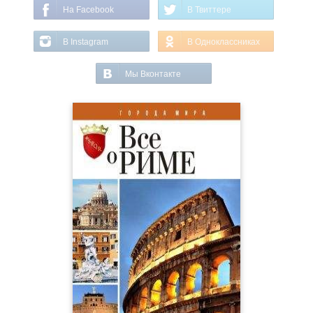
На Facebook
В Твиттере
В Instagram
В Одноклассниках
Мы Вконтакте