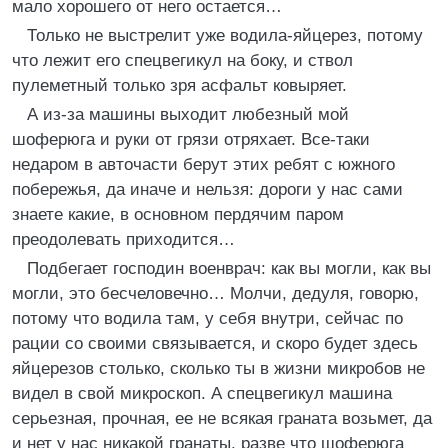
мало хорошего от него остается…
Только не выстрелит уже водила-яйцерез, потому
что лежит его спецвегикул на боку, и ствол
пулеметный только зря асфальт ковыряет.
А из-за машины выходит любезный мой
шоферюга и руки от грязи отряхает. Все-таки
недаром в авточасти берут этих ребят с южного
побережья, да иначе и нельзя: дороги у нас сами
знаете какие, в основном пердячим паром
преодолевать приходится…
Подбегает господин военврач: как вы могли, как вы
могли, это бесчеловечно… Молчи, дедуля, говорю,
потому что водила там, у себя внутри, сейчас по
рации со своими связывается, и скоро будет здесь
яйцерезов столько, сколько ты в жизни микробов не
видел в свой микроскоп. А спецвегикул машина
серьезная, прочная, ее не всякая граната возьмет, да
и нет у нас никакой гранаты, разве что шоферюга