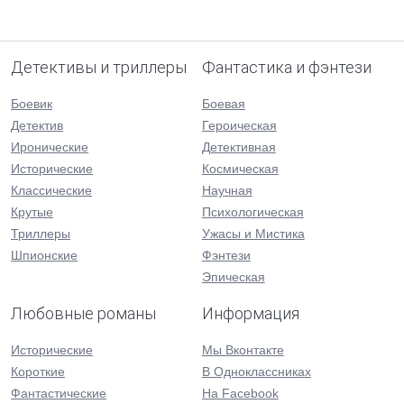
Детективы и триллеры
Фантастика и фэнтези
Боевик
Боевая
Детектив
Героическая
Иронические
Детективная
Исторические
Космическая
Классические
Научная
Крутые
Психологическая
Триллеры
Ужасы и Мистика
Шпионские
Фэнтези
Эпическая
Любовные романы
Информация
Исторические
Мы Вконтакте
Короткие
В Одноклассниках
Фантастические
На Facebook