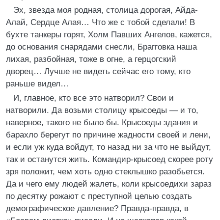
Эх, звезда моя родная, столица дорогая, Айда-
Алай, Сердце Алая… Что же с тобой сделали! В
бухте танкеры горят, Холм Павших Ангелов, кажется,
до основания снарядами снесли, Брагговка наша
лихая, разбойная, тоже в огне, а герцогский
дворец… Лучше не видеть сейчас его тому, кто
раньше видел…
И, главное, кто все это натворил? Свои и
натворили. Да возьми столицу крысоеды — и то,
наверное, такого не было бы. Крысоеды здания и
барахло берегут по причине жадности своей и лени,
и если уж куда войдут, то назад ни за что не выйдут,
так и останутся жить. Командир-крысоед скорее роту
зря положит, чем хоть одно стеклышко разобьется.
Да и чего ему людей жалеть, коли крысоедихи зараз
по десятку рожают с преступной целью создать
демографическое давление? Правда-правда, в