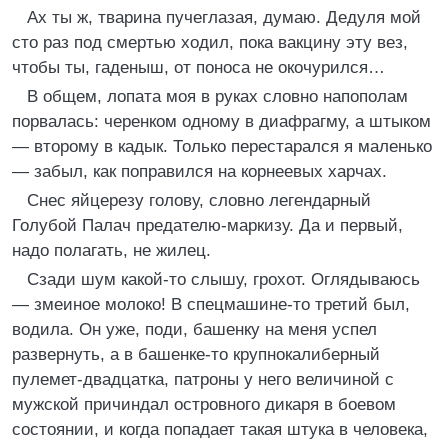
Ах ты ж, тварина пучеглазая, думаю. Дедуля мой
сто раз под смертью ходил, пока вакцину эту вез,
чтобы ты, гаденыш, от поноса не окочурился…
В общем, лопата моя в руках словно напополам
порвалась: черенком одному в диафрагму, а штыком
— второму в кадык. Только перестарался я маленько
— забыл, как поправился на корнеевых харчах.
Снес яйцерезу голову, словно легендарный
Голубой Палач предателю-маркизу. Да и первый,
надо полагать, не жилец.
Сзади шум какой-то слышу, грохот. Оглядываюсь
— змеиное молоко! В спецмашине-то третий был,
водила. Он уже, поди, башенку на меня успел
развернуть, а в башенке-то крупнокалиберный
пулемет-двадцатка, патроны у него величиной с
мужской причиндал островного дикаря в боевом
состоянии, и когда попадает такая штука в человека,