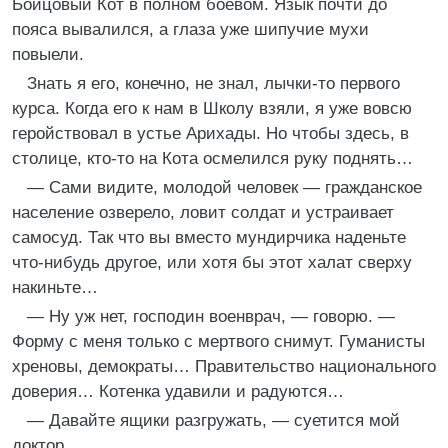
Бойцовый Кот в полном боевом. Язык почти до
пояса вывалился, а глаза уже шипучие мухи
повыели.
Знать я его, конечно, не знал, лычки-то первого
курса. Когда его к нам в Школу взяли, я уже вовсю
геройствовал в устье Арихады. Но чтобы здесь, в
столице, кто-то на Кота осмелился руку поднять…
— Сами видите, молодой человек — гражданское
население озверело, ловит солдат и устраивает
самосуд. Так что вы вместо мундирчика наденьте
что-нибудь другое, или хотя бы этот халат сверху
накиньте…
— Ну уж нет, господин военврач, — говорю. —
Форму с меня только с мертвого снимут. Гуманисты
хреновы, демократы… Правительство национального
доверия… Котенка удавили и радуются…
— Давайте ящики разгружать, — суетится мой
доктор.