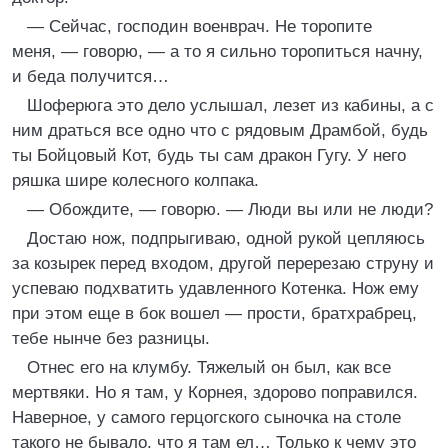
— Сейчас, господин военврач. Не торопите
меня, — говорю, — а то я сильно торопиться начну,
и беда получится…
Шоферюга это дело услышал, лезет из кабины, а с
ним драться все одно что с рядовым Драмбой, будь
ты Бойцовый Кот, будь ты сам дракон Гугу. У него
ряшка шире колесного колпака.
— Обождите, — говорю. — Люди вы или не люди?
Достаю нож, подпрыгиваю, одной рукой цепляюсь
за козырек перед входом, другой перерезаю струну и
успеваю подхватить удавленного Котенка. Нож ему
при этом еще в бок вошел — прости, братхрабрец,
тебе нынче без разницы.
Отнес его на клумбу. Тяжелый он был, как все
мертвяки. Но я там, у Корнея, здорово поправился.
Наверное, у самого герцогского сыночка на столе
такого не бывало, что я там ел… Только к чему это