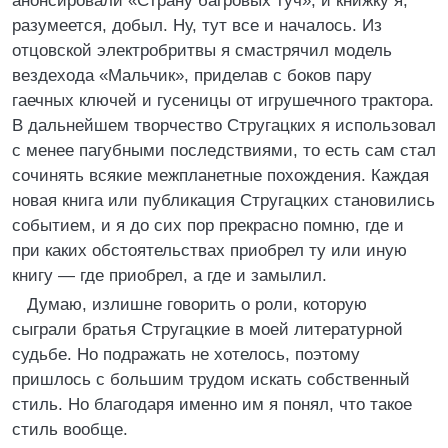
анонсировали «Страну багровых туч», и книжку я,
разумеется, добыл. Ну, тут все и началось. Из
отцовской электробритвы я смастрячил модель
вездехода «Мальчик», приделав с боков пару
гаечных ключей и гусеницы от игрушечного трактора.
В дальнейшем творчество Стругацких я использовал
с менее пагубными последствиями, то есть сам стал
сочинять всякие межпланетные похождения. Каждая
новая книга или публикация Стругацких становились
событием, и я до сих пор прекрасно помню, где и
при каких обстоятельствах приобрел ту или иную
книгу — где приобрел, а где и замылил.
Думаю, излишне говорить о роли, которую
сыграли братья Стругацкие в моей литературной
судьбе. Но подражать не хотелось, поэтому
пришлось с большим трудом искать собственный
стиль. Но благодаря именно им я понял, что такое
стиль вообще.