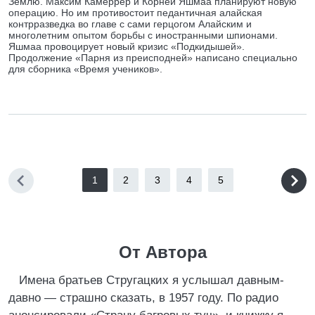
Землю. Максим Камеррер и Корней Яшмаа планируют новую
операцию. Но им противостоит педантичная алайская
контрразведка во главе с сами герцогом Алайским и
многолетним опытом борьбы с иностранными шпионами.
Яшмаа провоцирует новый кризис «Подкидышей».
Продолжение «Парня из преисподней» написано специально
для сборника «Время учеников».
1
2
3
4
5
От Автора
Имена братьев Стругацких я услышал давным-
давно — страшно сказать, в 1957 году. По радио