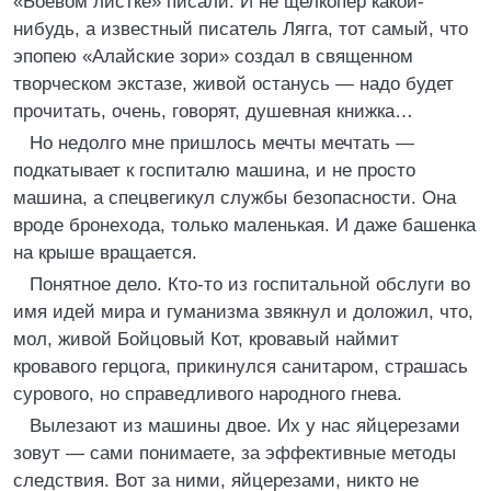
«Боевом листке» писали. И не щелкопер какой-
нибудь, а известный писатель Лягга, тот самый, что
эпопею «Алайские зори» создал в священном
творческом экстазе, живой останусь — надо будет
прочитать, очень, говорят, душевная книжка…
Но недолго мне пришлось мечты мечтать —
подкатывает к госпиталю машина, и не просто
машина, а спецвегикул службы безопасности. Она
вроде бронехода, только маленькая. И даже башенка
на крыше вращается.
Понятное дело. Кто-то из госпитальной обслуги во
имя идей мира и гуманизма звякнул и доложил, что,
мол, живой Бойцовый Кот, кровавый наймит
кровавого герцога, прикинулся санитаром, страшась
сурового, но справедливого народного гнева.
Вылезают из машины двое. Их у нас яйцерезами
зовут — сами понимаете, за эффективные методы
следствия. Вот за ними, яйцерезами, никто не