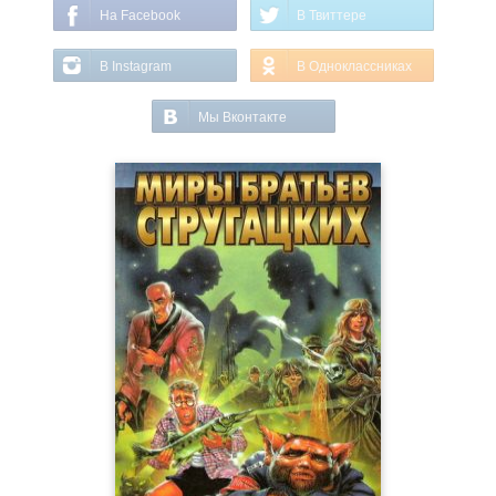
На Facebook
В Твиттере
В Instagram
В Одноклассниках
Мы Вконтакте