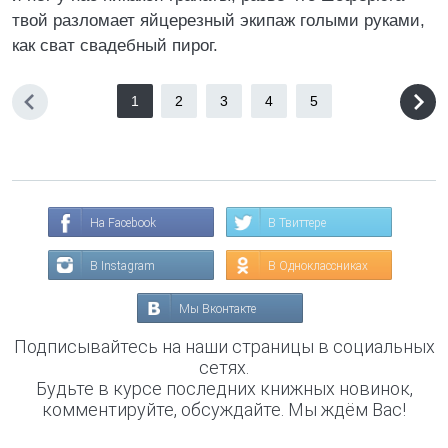
твой разломает яйцерезный экипаж голыми руками,
как сват свадебный пирог.
1
2
3
4
5
На Facebook
В Твиттере
В Instagram
В Одноклассниках
Мы Вконтакте
Подписывайтесь на наши страницы в социальных
сетях.
Будьте в курсе последних книжных новинок,
комментируйте, обсуждайте. Мы ждём Вас!