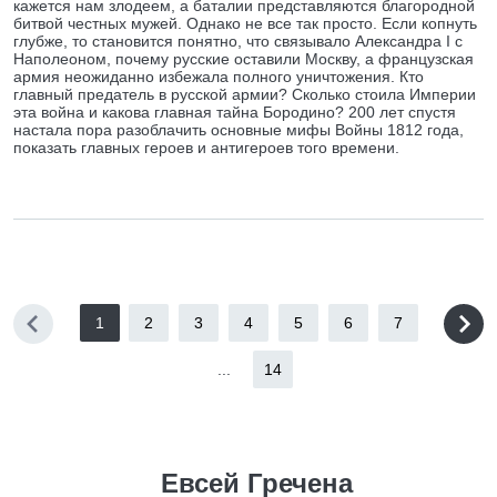
кажется нам злодеем, а баталии представляются благородной
битвой честных мужей. Однако не все так просто. Если копнуть
глубже, то становится понятно, что связывало Александра I с
Наполеоном, почему русские оставили Москву, а французская
армия неожиданно избежала полного уничтожения. Кто
главный предатель в русской армии? Сколько стоила Империи
эта война и какова главная тайна Бородино? 200 лет спустя
настала пора разоблачить основные мифы Войны 1812 года,
показать главных героев и антигероев того времени.
1
2
3
4
5
6
7
...
14
Евсей Гречена