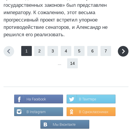
государственных законов» был представлен
императору. К сожалению, этот весьма
прогрессивный проект встретил упорное
противодействие сенаторов, и Александр не
решился его реализовать.
1
2
3
4
5
6
7
...
14
На Facebook
В Твиттере
В Instagram
В Одноклассниках
Мы Вконтакте