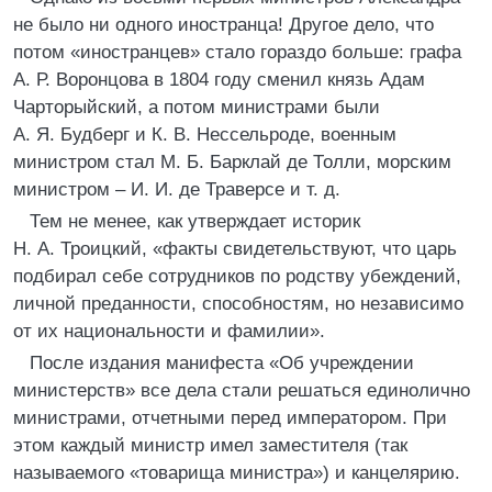
не было ни одного иностранца! Другое дело, что
потом «иностранцев» стало гораздо больше: графа
А. Р. Воронцова в 1804 году сменил князь Адам
Чарторыйский, а потом министрами были
А. Я. Будберг и К. В. Нессельроде, военным
министром стал М. Б. Барклай де Толли, морским
министром – И. И. де Траверсе и т. д.
Тем не менее, как утверждает историк
Н. А. Троицкий, «факты свидетельствуют, что царь
подбирал себе сотрудников по родству убеждений,
личной преданности, способностям, но независимо
от их национальности и фамилии».
После издания манифеста «Об учреждении
министерств» все дела стали решаться единолично
министрами, отчетными перед императором. При
этом каждый министр имел заместителя (так
называемого «товарища министра») и канцелярию.