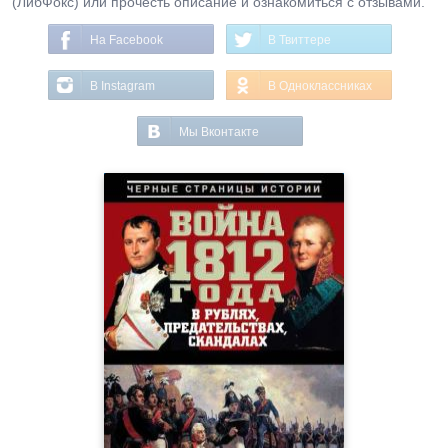
(ЛибФокс) или прочесть описание и ознакомиться с отзывами.
На Facebook
В Твиттере
В Instagram
В Одноклассниках
Мы Вконтакте