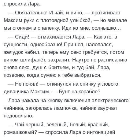
спросила Лара.
— Обязательно! И чай, и вино, — протягивает
Максим руки с плотоядной улыбкой, — но вначале
мы сгоняем в спаленку. Иди ко мне, солнышко…
— Сиди! — отмахивается Лара. — Как это, в
сущности, однообразно! Пришел, налопался,
желудок набил, теперь ему секс требуется, потом
вином шлифанёт, захрапит. Наутро по расписанию
снова секс, душ с бритьем, и гуд бай, Лара,
позвоню, когда сумею к тебе выбраться.
— Не понял! — откинулся на спинку углового
диванчика Максим. — Бунт на корабле?
Лара нажала на кнопку включения электрического
чайника, загорелась лампочка, чайник заурчал
недовольно.
— Чай черный, зеленый, белый, красный,
ромашковый? — спросила Лара с интонацией