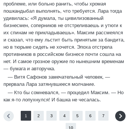
проблеме, или больно ранить, чтобы хромая
пошкандыбал выполнять, что требуется. Лара тогда
удивилась: «Я думала, ты цивилизованный
бизнесмен, соперников не отстреливаешь и утюги к
их спинам не прикладываешь». Максим рассмеялся
и сказал, что ему льстит быть принятым за бандита,
но в тюрьме сидеть не хочется. Эпоха отстрела
противников в российском бизнесе почти сошла на
нет. И самое грозное оружие по нынешним временам
— бумага и авторучка.
— Витя Сафонов замечательный человек, —
прервала Лара затянувшееся молчание.
— Кто бы сомневался, — процедил Максим. — Но
как я-то лопухнулся! И башка не чесалась.
1
2
3
4
5
6
7
...
10