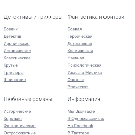
Детективы и триллеры
Фантастика и фэнтези
Боевик
Боевая
Детектив
Героическая
Иронические
Детективная
Исторические
Космическая
Классические
Научная
Крутые
Психологическая
Триллеры
Ужасы и Мистика
Шпионские
Фэнтези
Эпическая
Любовные романы
Информация
Исторические
Мы Вконтакте
Короткие
В Одноклассниках
Фантастические
На Facebook
Остросюжетные
В Твиттере