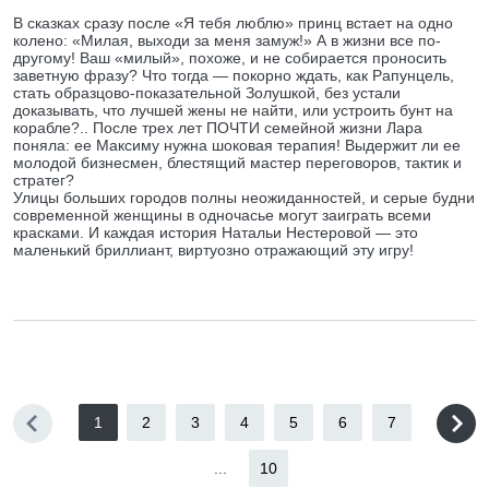
В сказках сразу после «Я тебя люблю» принц встает на одно
колено: «Милая, выходи за меня замуж!» А в жизни все по-
другому! Ваш «милый», похоже, и не собирается проносить
заветную фразу? Что тогда — покорно ждать, как Рапунцель,
стать образцово-показательной Золушкой, без устали
доказывать, что лучшей жены не найти, или устроить бунт на
корабле?.. После трех лет ПОЧТИ семейной жизни Лара
поняла: ее Максиму нужна шоковая терапия! Выдержит ли ее
молодой бизнесмен, блестящий мастер переговоров, тактик и
стратег?
Улицы больших городов полны неожиданностей, и серые будни
современной женщины в одночасье могут заиграть всеми
красками. И каждая история Натальи Нестеровой — это
маленький бриллиант, виртуозно отражающий эту игру!
1
2
3
4
5
6
7
...
10