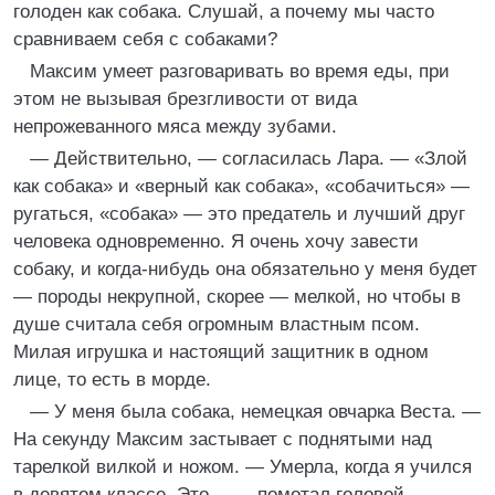
голоден как собака. Слушай, а почему мы часто
сравниваем себя с собаками?
Максим умеет разговаривать во время еды, при
этом не вызывая брезгливости от вида
непрожеванного мяса между зубами.
— Действительно, — согласилась Лара. — «Злой
как собака» и «верный как собака», «собачиться» —
ругаться, «собака» — это предатель и лучший друг
человека одновременно. Я очень хочу завести
собаку, и когда-нибудь она обязательно у меня будет
— породы некрупной, скорее — мелкой, но чтобы в
душе считала себя огромным властным псом.
Милая игрушка и настоящий защитник в одном
лице, то есть в морде.
— У меня была собака, немецкая овчарка Веста. —
На секунду Максим застывает с поднятыми над
тарелкой вилкой и ножом. — Умерла, когда я учился
в девятом классе. Это… — помотал головой, —