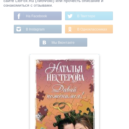
сайте LibFox.Ru (ЛибФокс) или прочесть описание и
ознакомиться с отзывами.
На Facebook
В Твиттере
В Instagram
В Одноклассниках
Мы Вконтакте